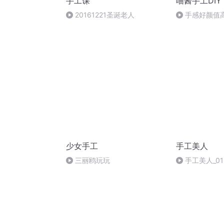
手工课
喵酱手工DIY
20161221圣诞老人
手感好颜值高
捏捏分享！
少女手工
手工美人
三丽鸥玩玩
手工美人_01