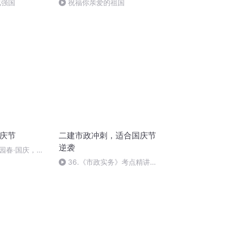
化强国
祝福你亲爱的祖国
国庆节
二建市政冲刺，适合国庆节
逆袭
园春·国庆，朗
36.《市政实务》考点精讲第
36节课_2020926212025