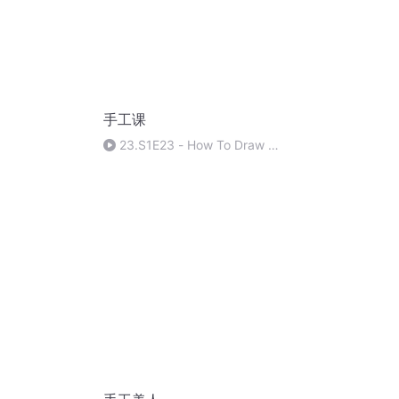
手工课
23.S1E23 - How To Draw A
Hot Air
Balloon(Av972511703,P23)