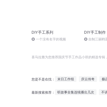
DIY手工系列
DIY手工制作
一个没有名字的视频
自制三丽鸥
喜马拉雅为您推荐国庆节手工作品小班的精选专辑
末日工作组
庆云传奇
极
您是不是在找：
小杰的第一个工作
一人有庆
听故事全集连续播出几次
不
最新搜索推荐：
重庆儿女
穿越之大庆帝国
边听粘土边讲恐怖故事
听印