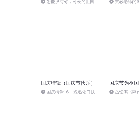
怎能没有你，可爱的祖国
支教老师的
国庆特辑（国庆节快乐）
国庆节为祖国
国庆特辑16：魏迅化口技 二
岳钲淇《奔
胡 东方红+一般唱法和原生态