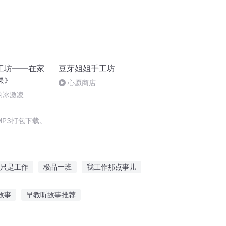
工坊——在家
豆芽姐姐手工坊
课》
心愿商店
的冰激凌
P3打包下载。
只是工作
极品一班
我工作那点事儿
神工作
最强工作室
上帝的作品
故事
早教听故事推荐
岁听故事入迷
听胎教故事宝宝动得厉害