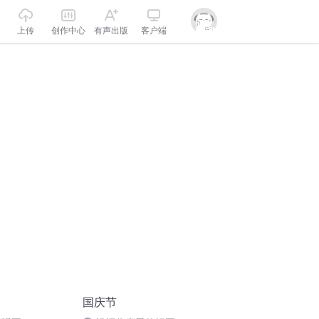
上传
创作中心
有声出版
客户端
国庆节