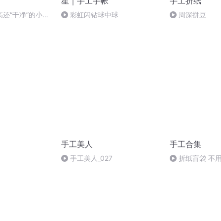
星｜手工手帐
手工折纸
还“干净”的小店
彩虹闪钻球中球
周深拼豆
手工美人
手工合集
手工美人_027
折纸盲袋 不