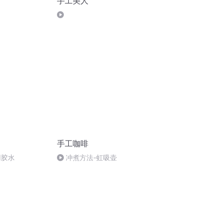
手工美人
手工咖啡
用胶水
冲煮方法-虹吸壶