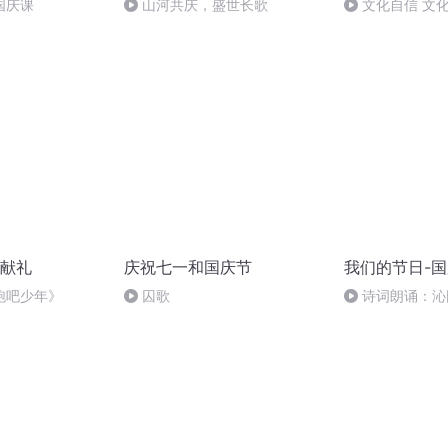
国庆课
山河共庆，盛世长歌
文化自信 文
献礼
庆祝七一和国庆节
我们的节日-
跑吧少年》
囚歌
诗词朗诵：沁
读者：张继军