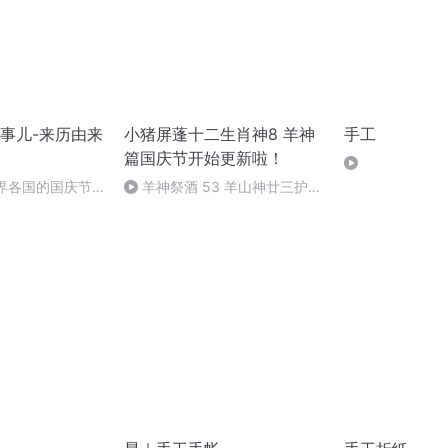
事儿-来历由来
小猪屏蓬十二生肖神8 羊神
手工
篇国庆节开始更新啦！
世界各国的国庆节-
羊神祭酒 53 羊山神廿三护祭
事儿
坛 敬天地白泽做祭酒（4）