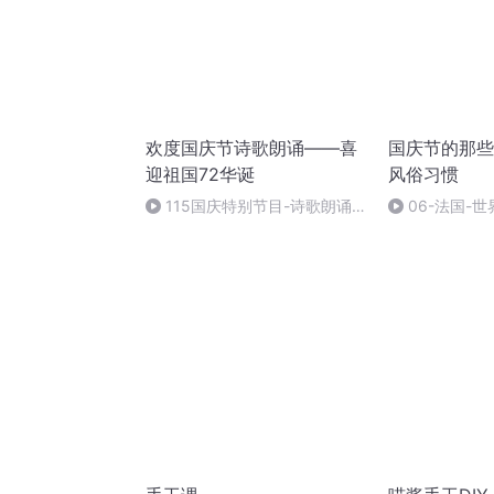
欢度国庆节诗歌朗诵——喜
国庆节的那些
迎祖国72华诞
风俗习惯
115国庆特别节目-诗歌朗诵-
06-法国-
中国梦
国庆节的那些