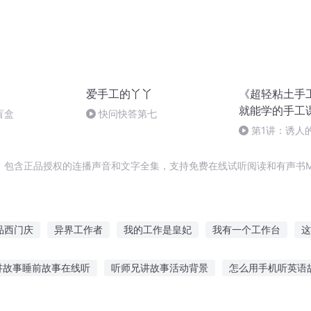
爱手工的丫丫
《超轻粘土手
就能学的手工
盲盒
快问快答第七
第1讲：诱人
，包含正品授权的连播声音和文字全集，支持免费在线试听阅读和有声书M
品西门庆
异界工作者
我的工作是皇妃
我有一个工作台
这
我只是一个工作室
文君工作日志
我的工作是旅行
我的主
讲故事睡前故事在线听
听师兄讲故事活动背景
怎么用手机听英语
大庆皇太子
度学生讲故事中学
听故事的萌娃图片
听老师讲学校的故事
2