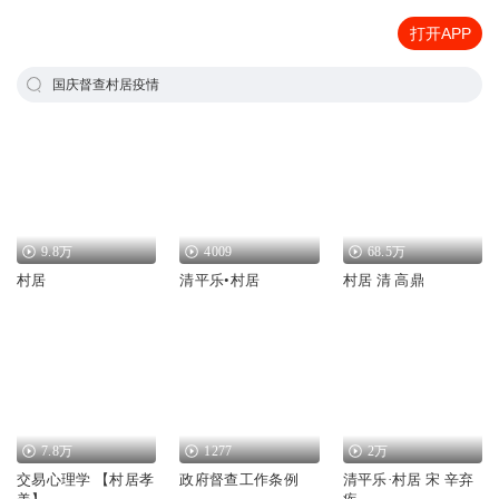
打开APP
国庆督查村居疫情
9.8万
4009
68.5万
村居
清平乐•村居
村居 清 高鼎
7.8万
1277
2万
交易心理学 【村居孝
政府督查工作条例
清平乐·村居 宋 辛弃