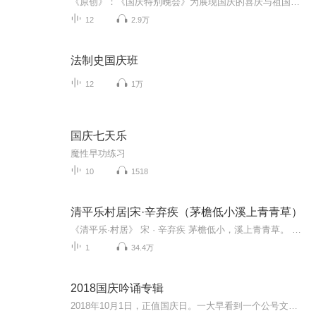
《原创》：《国庆特别晚会》为展现国庆的喜庆与祖国的深情我将以具体的场景切入从清晨升旗的庄严到街头巷尾的欢庆到历史与当下的交融，用优美的笔触传递对祖国的热爱与自豪！用诗歌和情感美文形式，歌颂祖国的繁荣富强，祝人民幸福安康！
12
2.9万
法制史国庆班
12
1万
国庆七天乐
魔性早功练习
10
1518
清平乐村居|宋·辛弃疾（茅檐低小溪上青青草）
《清平乐·村居》 宋 · 辛弃疾 茅檐低小，溪上青青草。 醉里吴音相媚好，白发谁家翁媪？ 大儿锄豆溪东，中儿正织鸡笼。 最喜小儿亡赖，溪头卧剥莲蓬。 【译文】 草屋的茅檐又低又小，溪边长满了碧绿的小草。 含有醉意的吴地方言，听起来温柔又美好，那满头白发的老人是谁家的呀？ 大儿子在溪水东面豆田锄草，二儿子正忙于编织鸡笼。 最令人喜爱的是淘气的小儿子，他正横卧在...
1
34.4万
2018国庆吟诵专辑
2018年10月1日，正值国庆日。一大早看到一个公号文章，正是文天祥的《己卯十月一日至燕越五日罹狴犴有感而赋》。当然，彼十一非当今的十一。不过数字的巧合还是让人感触，今天拿来读一读，体味一番历史英杰的民族情怀，恰也当时。 根据诗题来看，这组诗是写于十月一日至十月五日之间，是文天祥被俘之后所作，这些诗作不仅有凛凛正气，更也能看的到他百端交集的复杂情感。另一首于右任先生的《望大陆》，微信公号有称《望乡》，一句“山之上国之殇”荡气回肠，一并兴起拿来读了一读。仓促间多有瑕疵...