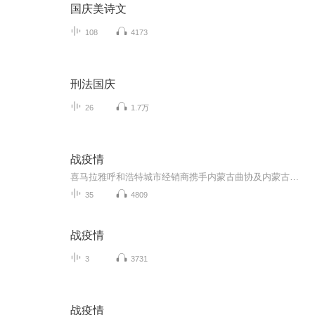
国庆美诗文
108
4173
刑法国庆
26
1.7万
战疫情
喜马拉雅呼和浩特城市经销商携手内蒙古曲协及内蒙古广播电视台评书曲艺广播共同制作。众志成城，共克时艰，为国效力，从点滴做起。国难当头，铭记于心并付诸于行动！
35
4809
战疫情
3
3731
战疫情