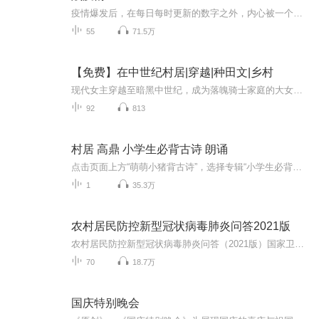
疫情爆发后，在每日每时更新的数字之外，内心被一个个平凡却闪着光的人物打动着。在这场抗击疫情的人民战争中，每个人都是战斗员，每个人都有一颗“感恩的心”，他们都在用自己能想到的最好方式守护着祖国、支援着湖北。他们中，有用生命保护生命的医护逆...
55
71.5万
【免费】在中世纪村居|穿越|种田文|乡村
现代女主穿越至暗黑中世纪，成为落魄骑士家庭的大女儿。原主父亲去世，家庭陷入困境。女主凭借现代知识和过往经验，努力应对生活难题，却遭遇村里人的排挤，生意被抢，看她如何带领家人在困境中求生。
92
813
村居 高鼎 小学生必背古诗 朗诵
点击页面上方“萌萌小猪背古诗”，选择专辑“小学生必背古诗词 ”收听完整专辑！小学生萌萌小猪，喜欢摇头晃脑，萌萌哒天天背诵古诗给你听。萌萌小猪期待大家的鼓励哦！ 订阅！点赞！go《村居》清 · 高鼎草长莺飞二月天，拂堤杨柳醉春烟。儿童散学归来早...
1
35.3万
农村居民防控新型冠状病毒肺炎问答2021版
农村居民防控新型冠状病毒肺炎问答（2021版）国家卫生健康委基层司指导，中国健康教育中心组织编写
70
18.7万
国庆特别晚会