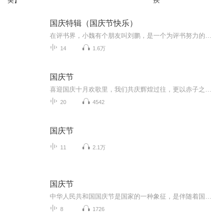
美】
疾
国庆特辑（国庆节快乐）
在评书界，小魏有个朋友叫刘鹏，是一个为评书努力的小伙子。在2021年国庆期间，他想弄个特辑，便烦劳我给他录个爱国题材的评书小段儿。这种事情，不是特殊情况，小魏一般不会拒绝，也就给其录了一个《鲁迅踢鬼》，等他传完，我再传到我的专辑里。另外，小...
14
1.6万
国庆节
喜迎国庆十月欢歌里，我们共庆辉煌过往，更以赤子之心，向未来书写滚烫的誓言——这盛世，值得我们以热爱相拥。
20
4542
国庆节
11
2.1万
国庆节
中华人民共和国国庆节是国家的一种象征，是伴随着国家的出现而出现的。让我们用诗歌朗诵歌颂祖国的繁荣富强，国泰民安。
8
1726