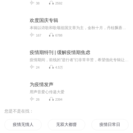
38
2592
欢度国庆专辑
本辑以诗歌和歌颂祖国文章为主，金秋十月，丹桂飘香，在这个充满丰收喜悦的季节里，我们满怀激动和自豪，迎来了中华人民共和国76周年华诞。这不仅是一个庄重的纪念日，更是全体中华儿女共同欢庆的盛大的节日，承载着深厚的民族情感和历史意义.
167
6788
疫情期特刊 | 缓解疫情期焦虑
疫情期间，前线的“逆行者”们非常辛苦，希望借此专辑让你们快速放松下来。还有全国用健康抵抗危机的所有人，愿你们常欢喜、心安乐。转发给你身边的医护人员，以及全国需要缓解焦虑的所有人。
24
4.5万
为疫情发声
用声音爱心传递大爱
26
2394
您是不是在找：
疫情无情人有情
无双大都督
疫情日常日记