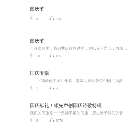
国庆节
3
543
国庆节
十月欢歌里，我们共庆辉煌过往，更以赤子之心，向未来书写滚烫的誓言——这盛世，值得我们以热爱相拥。
10
465
国庆专辑
《我爱你中国》作者：凝嫣心语我爱你中国！我爱你春天蓬勃的秧苗；我爱你秋日金黄的硕果。我爱你中国！我爱你青松气质，我爱你红梅品格！我爱你家乡的甜蔗好像乳汁滋润着我的心窝。我爱你中国，我要把最美的歌儿献给你，我的母亲我的祖国。我爱你中国，我爱...
1
78
国庆献礼！领先声创国庆诗歌特辑
我们的民族是一个坚韧不拔的民族，历史给予我们的苦难都变成了闪着金光的勋章！我们的国家是一个龙腾虎跃的国家，那条巨龙正以不可阻挡之势崛起于神奇的东方！------------------------------------------------值此祖国70周年华诞之际，领先声创以诗歌向祖国献礼！用我们的声音、用我们的热血、用我们的灵魂诵读经典爱国篇章，歌颂我们的祖国！永远繁荣富强！
8
6076