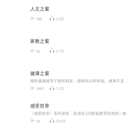
人文之窗
500
1.9万
家教之窗
91
1.7万
健康之窗
拥有健康就等于拥有财富，拥有快乐和幸福。健康不是第一，它是唯一。传播健康，帮助别人健康，我们永远在路上。
1951
7.1万
感受世界
《感受世界》系列课程，是成长123家庭教育研发的一套用于家长学习的远程课程，我们每一堂课，教会父母和孩子重新思考生活中的小事，立足于孩子的"发展"，培养孩子的思考能力，例如：优秀感知能力、资源获取与利用、智慧的关联、风险规避、规划能力、社会规...
16
23.2万