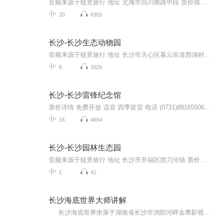
音频来源于链景旅行 地址 北海市四川南路中段 票价描述 成人票（包含景点门票、人鲨共舞表演和景区维护费）：138元；套票（景点门票、人鲨共舞表演、景区维护费和4D影院门票）：163元。 开放时间 8:00-18:00 乘车信息 海洋之窗在去银滩的路上，从北部湾广...
20
6355
长沙-长沙生态动物园
音频来源于链景旅行 地址 长沙市天心区暮云街道西湖村 票价描述 暂无 开放时间 8:30-17:00 乘车信息 暂无
8
3525
长沙-长沙雷锋纪念馆
票价详情 免费开放 适宜 四季皆宜 电话 (0731)88165506 简介 亲爱的游客朋友，欢迎您来到湖南雷锋纪念馆参观游览。雷锋在中国可以说是位家喻户晓的人物，提起他，相信您一定会想到《学习雷锋好榜样》这首歌。新中国成立几十年来，许许多多的榜样、模范，曾...
16
4654
长沙-长沙园林生态园
音频来源于链景旅行 地址 长沙市开福区捞刀河镇 票价描述 暂无 开放时间 全天 乘车信息 暂无
1
42
长沙海底世界大师讲解
长沙海底世界坐落于湖南省长沙市浏阳河畔金鹰影视文化城内，占地面积近100亩，投资金额4.2亿元人民币，由极地海洋馆、科教馆、水上乐园、儿童乐园等7大功能区组成，集观赏、休闲、娱乐、科普于一体。 长沙海底世界是湖南大型海洋科普教育馆、中国海洋科普教育基地、湖南广播电视台的影视拍摄基地，属国家4A级旅游景区。 此讲解包含：白锦鲤、俄罗斯鲟、虎纹鸭嘴鲶、银龙、短吻鳄、射水鱼、神仙鱼、大白鲨、海象、红尾鲶、风水鱼、慈鲷、血鹦鹉、河豚、海龟、外科医生鱼、炮弹鱼。 ...