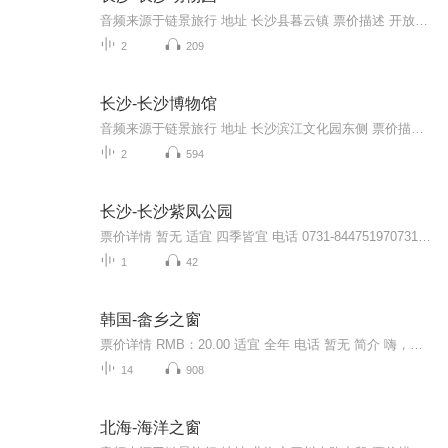
音频来源于链景旅行 地址 长沙县暮云镇 票价描述 开放时间 夏季8：00—18：00、冬季8：00—17：30 乘车信息
2
209
长沙-长沙博物馆
音频来源于链景旅行 地址 长沙滨江文化园东侧 票价描述 每周二至周日9:00—16:30(16:00停止发票入馆) 开放时间 9:00—16:30 乘车信息 公交11路、106路：二馆一厅站地铁1号线：北辰三角洲站
2
594
长沙-长沙紫凤公园
票价详情 暂无 适宜 四季皆宜 电话 0731-844751970731-84481649 简介 亲爱的游客，欢迎您来到美丽的长沙紫凤公园参观游览。长沙紫凤公园位于美丽的湖南省会-长沙市的北部，倚湘江北大桥而建。紫凤公园虽然占地面积不是很大，但园内风景优美。曲径通幽、长...
1
42
韩国-畲乡之窗
票价详情 RMB：20.00 适宜 全年 电话 暂无 简介 嗨，您好，欢迎您来到中国畲乡之窗游览参观。中国畲乡之窗位于景宁县大均古村，大均古村是中国少数民族畲族的聚居地您可能对这个民族不太了解，下面我先简单介绍一下这个民族。畲族是中国南方的一个游耕民族...
14
908
北海-海洋之窗