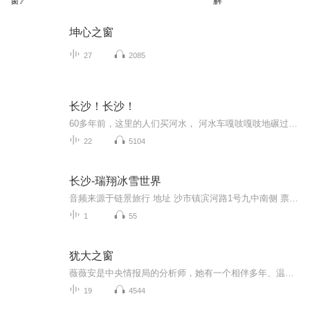
窗》
解
坤心之窗
27
2085
长沙！长沙！
60多年前，这里的人们买河水， 河水车嘎吱嘎吱地碾过麻石街…… 50多年前，下大雨时， 这里的人们穿着木屐、打着油布伞， 走遍了南门到北门、七里容三分的云烟古城。 这是三代长沙人的生活印记 这是60年城市的苍桑变迁 社会发展与个人命运的交织 构成你我亲切的长沙记忆 呈现最温暖的人和事 长沙！长沙！ 我深情的呼唤 只为与你割舍不了的情怀 所有的弥足珍贵，都和长沙有关。
22
5104
长沙-瑞翔冰雪世界
音频来源于链景旅行 地址 沙市镇滨河路1号九中南侧 票价描述 暂无 开放时间 8:00~18:00 乘车信息 暂无
1
55
犹大之窗
薇薇安是中央情报局的分析师，她有一个相伴多年、温柔体贴的丈夫马特，还有两个活泼可爱的孩子。这天，她照例在间谍识别系统“雅典娜”上进行筛查，将可疑人物的照片汇报给上级，可突然屏幕上出现了她丈夫的脸。质问后，马特向薇薇安摊牌，承认他的身份，...
19
4544