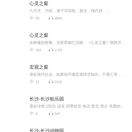
心灵之窗
六月天，70后，善于写诗歌，散文，现代诗……
64
6559
心灵之窗
在静谧的夜晚，当世界都已沉睡，《心灵之窗》悄然开启，为您点亮一盏心灯。这里有温柔的声音，深入解读情感世界的喜怒哀乐；剖析亲密关系中的微妙平衡；探讨人生路上的迷茫与成长。 无论是为爱神伤，还是为梦怅惘，亦或是在生活压力下疲惫不堪，都能在此寻...
163
2.3万
宏观之窗
身处现代社会，如果你不懂宏观经济知识，不看汇率，不懂的利率如何，不知道税率，不知道经济增长率这些数据是如何变化，你都不清楚的话，你则敢投资则感觉选择之眼怎么能办好？你们亲眼搞好你的城市来这里的国家呢？
21
1315
长沙-长沙柏乐园
票价详情 150元 适宜 四季皆宜 电话 暂无 简介 亲爱的游客，欢迎您来到长沙柏乐园体验游玩。长沙柏乐园是湖南首家游乐综合体、中国大型渔文化主题游乐园，它是由“陆地游乐、水上乐园、动物王国”等七大版块组成；里面拥有25个大型机动游乐设备、18个互动...
8
547
长沙-长沙动物园