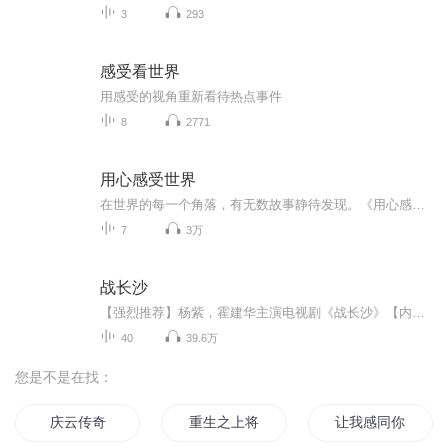
3
293
感受看世界
用感受的视角重新看待热点事件
8
2771
用心感受世界
在世界的每一个角落，有无数故事静待发现。《用心感受世界》带您穿梭于这些故事的海洋，与各色人物真诚对话，探索那些触动心灵的瞬间。在这里，我们聆听平凡中的不平凡，感受每个人独特的生命旋律。在忙碌的日常中，我们邀您暂停脚步，用心倾听，感受这世...
7
3万
战长沙
【强烈推荐】杨紫，霍建华主演电视剧《战长沙》【内容简介】故事发生在抗日战争初期，日军攻陷武汉后一路南下，长沙危在旦夕。面对突如其来的战事，城内人心惶惶，不少人携家带口南逃西奔。胡家孙女婿薛君山极力安排胡家最为宠爱的一对龙凤胎胡湘湘和胡小...
40
39.6万
您是不是在找：
庆云传奇
重生之上将你受了
让我感同你的身受