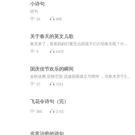
小诗句
诗句
14
848
关于春天的英文儿歌
春天来了，爸爸妈妈们要怎么给孩子们介绍春天呢？什么景象意味着春天来了呢？ 我们为大家准备了5首经典的关于春天的英文儿歌，快快带孩子一起来寻找答案吧~ 歌词简单欢快，配上一定的肢体动作，让你的孩子不仅可以认识春天，不知不觉中还启蒙了英语~ 本专辑共包含5首关于春天的经典英文儿歌！ 1、Spring is here 2、Five Spring Flowers 3、Farmer plants the seeds 4、I Can Sing A Rainbow 5、Sing A Song of Flower
5
6.6万
国庆佳节欢乐的瞬间
金秋送爽 层林尽染 适逢新疆成立70周年 ，乌鲁木齐于2025年9月23日迎来党中央和习大大带领的慰问团。新疆各族群众欢欣鼓舞，热烈欢迎。
27
1311
飞花令诗句（完）
368
2.4万
非常治愈的诗句