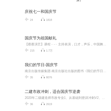
乐）
庆祝七一和国庆节
24
1818
国庆节为祖国献礼
【蔡蔡演艺】课程﹣-﹣主持表演，口才，声乐，中国舞，民族舞。独特的小舞台，专业的录音棚，每一位同学都能成为优秀的小明星。独特的教学模式，轻松上课，快乐学习！知名主持人，舞蹈家，高级教师任职授课！江南总校：河沟街42号三楼 18545856430江北分校...
215
1.7万
我们的节日-国庆节
南京出版传媒集团·南京出版社出版的图书《我们的节日》通过对中国节日文化和节日意义进行深度的挖掘，面向青少年群体构建独具特色的栏目内容，以此丰富春节、元宵节、清明节、端午节、七夕节、中秋节、重阳节等传统节日；六一节、教师节、国庆节等新兴节日的文化内涵和表现形式。促进青少年形成新的节日习俗，提升节日仪式感、认同感。音频作品由金陵朗读者联盟志愿者朗诵，南京音像出版社、金陵图书馆联合制作。
35
8076
二建市政冲刺，适合国庆节逆袭
2020年二级建造师市政专业1、从基础到密训冲刺V2、从精华课程到超压密押V3、0基础同步更新v4、持续更新到2020年考试V5、只要你跟着学让你一次稳拿证V6、渠道超压压题，超压三页纸等独家绝密压题!
36
2619