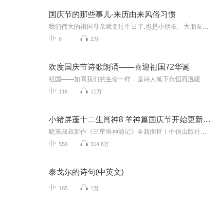
国庆节的那些事儿-来历由来风俗习惯
我们伟大的祖国母亲就要过生日了,也是小朋友、大朋友们最喜欢的“国庆小长假”或说“黄金周”还有说”国庆7天乐”的，说法真是不一而足。那么“国庆节”是怎么来的？自古以来国庆节怎么庆贺？新中国国庆节的来历，以及新中国国庆节的庆贺方式又有哪些呢？ ...
6
2万
欢度国庆节诗歌朗诵——喜迎祖国72华诞
祖国——如同我们的生命一样，是诗人笔下永恒而温暖的主题。在祖国72周年华诞来临之际，特创建这个诗歌朗诵专辑，诵读经典爱国篇章，和大家一起歌颂祖国，向国庆的献礼！祝愿伟大的祖国繁荣富强，祝愿大家国庆节快乐，度过平安快乐的黄金周假期！
116
11万
小猪屏蓬十二生肖神8 羊神篇国庆节开始更新啦！
晓东叔叔新作《三星堆神游记》全新面世！中信出版社出版！京东当当淘宝均有售！点蓝色字收听——《小猪屏蓬爆笑日记2024》《小猪屏蓬爆笑日记2》《小猪屏蓬爆笑日记1》让你笑得喘不上气！《我进故宫当富翁——小猪屏蓬故宫财商笔记》教你成为大富翁！《小...
550
314.8万
泰戈尔的诗句(中英文)
185
1万