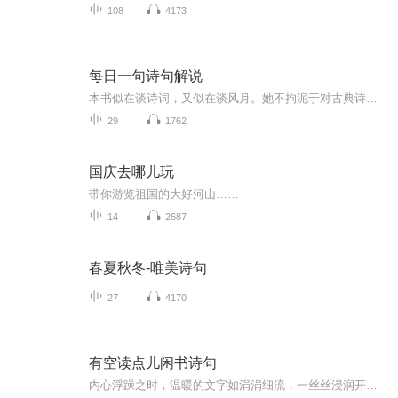
108
4173
每日一句诗句解说
本书似在谈诗词，又似在谈风月。她不拘泥于对古典诗词字面的理解，也非传统意义上的简单赏析，而是一种风格独特、感情丰富的散文随笔。她用清丽、感性的笔调，配以优雅、飘逸的插图，描绘出一幕幕古典诗词背后唯美、动人的历史爱情画卷，引领读者倾听一段...
29
1762
国庆去哪儿玩
带你游览祖国的大好河山……
14
2687
春夏秋冬-唯美诗句
27
4170
有空读点儿闲书诗句
内心浮躁之时，温暖的文字如涓涓细流，一丝丝浸润开来，滋润你我的心田，涤荡走世间的烦恼和忧愁。兴之所至，风吹哪页读哪页，所谓世间的幸福，莫过于此。