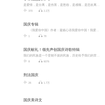
是爱情，是分离，是伤害，是愁怨，是感慨，是悲欢离合，是雨后天晴。
370
2.2万
国庆专辑
《我爱你中国》作者：凝嫣心语我爱你中国！我爱你春天蓬勃的秧苗；我爱你秋日金黄的硕果。我爱你中国！我爱你青松气质，我爱你红梅品格！我爱你家乡的甜蔗好像乳汁滋润着我的心窝。我爱你中国，我要把最美的歌儿献给你，我的母亲我的祖国。我爱你中国，我爱...
1
78
国庆献礼！领先声创国庆诗歌特辑
我们的民族是一个坚韧不拔的民族，历史给予我们的苦难都变成了闪着金光的勋章！我们的国家是一个龙腾虎跃的国家，那条巨龙正以不可阻挡之势崛起于神奇的东方！------------------------------------------------值此祖国70周年华诞之际，领先声创以诗歌向祖国献礼！用我们的声音、用我们的热血、用我们的灵魂诵读经典爱国篇章，歌颂我们的祖国！永远繁荣富强！
8
6076
刑法国庆
26
1.7万
国庆美诗文