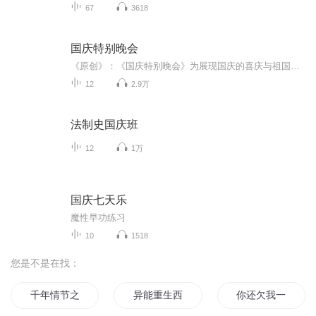
67
3618
国庆特别晚会
《原创》：《国庆特别晚会》为展现国庆的喜庆与祖国的深情我将以具体的场景切入从清晨升旗的庄严到街头巷尾的欢庆到历史与当下的交融，用优美的笔触传递对祖国的热爱与自豪！用诗歌和情感美文形式，歌颂祖国的繁荣富强，祝人民幸福安康！
12
2.9万
法制史国庆班
12
1万
国庆七天乐
魔性早功练习
10
1518
您是不是在找：
千年情节之三生三世
异能重生西门庆
你还欠我一句我爱