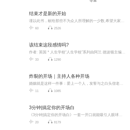
导言
结束才是新的开始
谨以此书，献给那些不为众人所理解的一少数,希望大家能够了解他们生命中的欢乐与辛酸，灵魂深处的黑暗和光明。 【题记】 我们不是神，所以我们无法选择自己的出生。 我们不是神，但我们可以选择如何活着，以及如何死去。 【阅读指南——请咬文嚼字确认以下事项后，再翻阅正文】 一、以下人群禁止阅读 1．18岁以下未成年； 2．有任何程度抑郁症、忧郁症患者； 3．以各类电影和现实中的杀人狂为偶像以及以成为杀手为梦想者； 4．抱着理想主义人生观者； 5．有暴力倾向者。 二、以下人群谨慎阅读 1．处于生存和情绪低谷者； 2．正在极度爱一个人，或恨一个人者； 3．心智不健全者，请在监护人或医师指导下阅读。 三．本书不是之处 1．本书不是一本善良的书； 2．本书不是一本快乐的书； 3．本书不是一本色情的书； 4．本书不是一本血腥的书； 5．本书不是一本暴力的书； 6. 本书不是一本恐怖的书； 7．本书不是一本正常的书。 越这样我越想看，你懂了没精髓？
60
2526
该结束这段感情吗?
作者: 英国 * 人生学校“人生学校”系列由阿兰.德波顿主编汇集了人生学校编辑部十多年来的研究成果和见解为人们应对日常生活的普遍问题提供了建议是1套尤其适合年轻人的人生问题的解答手册聚焦于“是否要分手”这个亲密关系的棘手问题为困惑当中人们提供的...
33
1290
炸裂的开场｜主持人各种开场
婚姻就是这样一件事：爱上一个人，发誓与之白头偕老。 然后一起生儿育女，然后是天天回家，抚养着儿女慢慢成长，天天看着对方的脸庞皱纹形成，白发丛生， 到最后，天天守着一个人，吃饭，睡觉，聊天，变老。 婚姻的实质，就是这样平淡的相守。
11
1085
3分钟|搞定你的开场白
《3分钟|搞定你的开场白》一套一开口就能吸引人眼球的口才大法，无论你是学生还是上班族，无论你是打工者还是创业者，如果你的口才变好了，那么你做任何行业都能成功！播出时间：每晚20:00作者/主播简介：【马上有礼】课程创始人沈阳世博园礼仪督导师美国ACI国际认证礼仪培训师五步成师认证学院金牌讲师新机会网商学院院长
20
8179