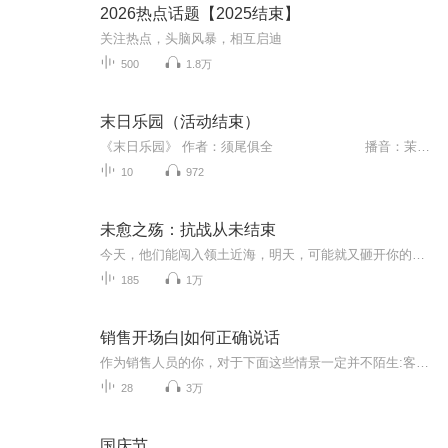
2026热点话题【2025结束】
关注热点，头脑风暴，相互启迪
500
1.8万
末日乐园（活动结束）
《末日乐园》 作者：须尾俱全 播音：茉顔此文参加火爆小说录制活动。内容简介：“我觉得……我男朋友好像想杀掉我。”林三酒喃喃地说道。想起自己多金帅气又温柔的男友，她不禁浑身打了个冷战。由身边人亲手拉开帷幕的末日地狱，正向她呼啸而来。
10
972
未愈之殇：抗战从未结束
今天，他们能闯入领土近海，明天，可能就又砸开你的家门……朋友们好，我是真相大摔碑，欢迎收听本专辑，开启一场历史、真相和良心的会战，直面那些不曾愈合的抗战创伤。当年，日本狂徒曾叫嚣“两个月结束战争”、“3个月灭亡中国”，这些狂妄之念虽未实现...
185
1万
销售开场白|如何正确说话
作为销售人员的你，对于下面这些情景一定并不陌生:客户总是说没时间，拒绝和你见面;你刚一说出价钱，客户就嫌太贵了;客户头一天说好要买你的产品，第二天就反悔了;客户本来说马上就给你消息，却像人间蒸发了一样，再也不和你联系了;其实，你只是没有选对说话的方式。只要你多花一点心思，再多用一点沟通技巧，没有搞不走的客户。喜欢可以加微信：42375959！
28
3万
国庆节