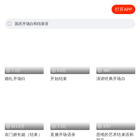
打开APP
国庆开场白和结束语
1.3万
8.8万
3987
婚礼开场白
开始结束
演讲经典开场白
911.6万
3.5万
3797
农门娇长媳（结束）
直播开场语录
思维的艺术结束语和