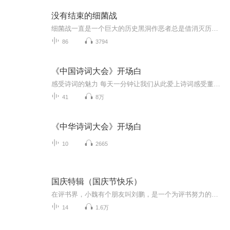
没有结束的细菌战
细菌战一直是一个巨大的历史黑洞作恶者总是借消灭历史来掩盖罪行所以还原历史保存真实的历史是反思并校正人类行为的起点和前提
86
3794
《中国诗词大会》开场白
感受诗词的魅力 每天一分钟让我们从此爱上诗词️感受董卿老师的"腹有诗书气自华”
41
8万
《中华诗词大会》开场白
10
2665
国庆特辑（国庆节快乐）
在评书界，小魏有个朋友叫刘鹏，是一个为评书努力的小伙子。在2021年国庆期间，他想弄个特辑，便烦劳我给他录个爱国题材的评书小段儿。这种事情，不是特殊情况，小魏一般不会拒绝，也就给其录了一个《鲁迅踢鬼》，等他传完，我再传到我的专辑里。另外，小...
14
1.6万