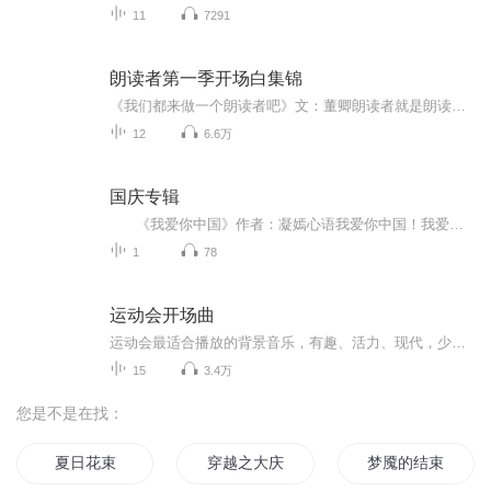
11
7291
朗读者第一季开场白集锦
《我们都来做一个朗读者吧》文：董卿朗读者就是朗读的人，朗读是传播文字，而人则是展现生命，将值得尊重的生命和值得关注的文字完美结合，我们就是朗读者。朗读属于每一个人。
12
6.6万
国庆专辑
《我爱你中国》作者：凝嫣心语我爱你中国！我爱你春天蓬勃的秧苗；我爱你秋日金黄的硕果。我爱你中国！我爱你青松气质，我爱你红梅品格！我爱你家乡的甜蔗好像乳汁滋润着我的心窝。我爱你中国，我要把最美的歌儿献给你，我的母亲我的祖国。我爱你中国，我爱...
1
78
运动会开场曲
运动会最适合播放的背景音乐，有趣、活力、现代，少儿运动会常用歌曲，运动会最常用的背景伴奏，超级适合运动会的歌曲推荐。欢迎关注【金豆豆的成长教育必修课】官方微博：https://weibo.com/u/6047918514
15
3.4万
您是不是在找：
夏日花束
穿越之大庆帝国
梦魇的结束