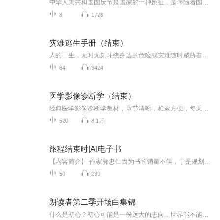
中华人民共和国国庆节是国家的一种象征，是伴随着国家的出现而出现的。让我们用诗歌朗诵歌颂祖国的繁荣富强，国泰民安。
8
1726
灾难逃生手册（结束）
人的一生，无时无刻环绕身边的危险或灾难随时威胁着我们，自然灾害、人为危险、家庭疏忽、旅途意外、交通事故、运动伤害、暴力事件、恐怖袭击…… 如何提高警觉，做好身体和心理的应急准备，保存自己，求得最大的生存机会，正是本文所提供对策的目的。老黄...
64
3424
医学影像诊断学（结束）
经典医学影像诊断学教材，章节清晰，检索方便，每天听一段，筑牢基础体系。
520
8.1万
旅程结束时|AI电子书
【内容简介】 作家郭忠仁因为书的销量不佳，于是规划了一条路线打算采访不同城市的朋友们完成下一本书，不料中途遭遇车祸身亡，留下了还没有完成的几个采访地图路线。编辑刘德伟和小作家方文杰两人继续上路帮忙完成郭忠仁的遗愿，于是开始了这一次的旅程。...
50
239
朗读者第二季开场白集锦
什么是初心？初心可能是一份远大的志向，世界能不能变得更好，我要去试试。初心也许是一个简单的愿望，靠知识改变命运，靠本事赢得荣誉。有的初心，走着走着，丢失了，而有的初心，走得再远，我们依然会坚定地靠近它。