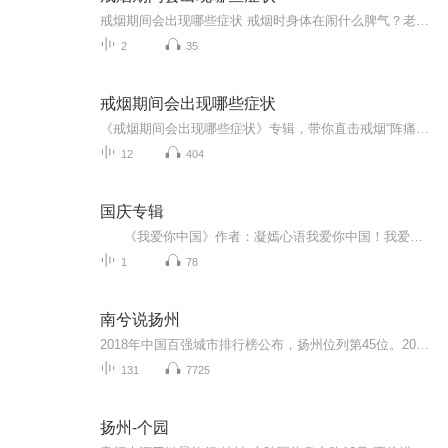
戒烟期间会出现哪些症状 戒烟时身体在闹什么脾气？老中医给你说透了 老王最近把抽了二十年的烟戒了，结果天天跟吃了火药似的，老婆说他现在比更年期还难伺候。其实这不是老王的错，是身体里的"老烟枪"在闹罢工呢！今天咱们就用中医的视角，掰开了揉碎...
2
35
戒烟期间会出现哪些症状
《戒烟期间会出现哪些症状》专辑，带你直击戒烟“阵痛期”！11个音频，10个免费，1个付费，帮你搞懂戒烟能遇到啥。免费音频系统梳理10个常见症状，付费音频深度剖析，10篇干货组合拳，让你戒烟路上不迷茫。别等烟瘾犯了才后悔，现在就听，科学戒烟，健康生...
12
404
国庆专辑
《我爱你中国》作者：凝嫣心语我爱你中国！我爱你春天蓬勃的秧苗；我爱你秋日金黄的硕果。我爱你中国！我爱你青松气质，我爱你红梅品格！我爱你家乡的甜蔗好像乳汁滋润着我的心窝。我爱你中国，我要把最美的歌儿献给你，我的母亲我的祖国。我爱你中国，我爱...
1
78
南兮说扬州
2018年中国百强城市排行榜公布，扬州位列第45位。2018年11月，入选中国城市全面小康指数前100名。2019年10月31日，扬州入选世界美食之都。2020年10月，被评为全国双拥模范城（县）。扬州是世界美食之都、世界运河之都、东亚文化之都、首批国家历史文化名城...
131
7725
扬州-个园