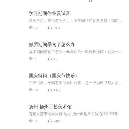
好
学习期间作业及试音
刚刚学习，有很多的不足！下午同学们多多支持！我们一起努力！
26
8977
减肥期间暴食了怎么办
减肥期间暴食了怎么办暴食后的中医自救指南：别让一顿火锅毁掉你的减肥大计 看着体重秤上飙升的数字，正减肥的你突然想起昨晚那顿失控的烧烤——小龙虾配啤酒，烤馒头片蘸炼乳，最后还追加了半份芝士焗红薯。此刻肠子悔青的你，可能正在经历以下五个阶...
1
11
国庆特辑（国庆节快乐）
在评书界，小魏有个朋友叫刘鹏，是一个为评书努力的小伙子。在2021年国庆期间，他想弄个特辑，便烦劳我给他录个爱国题材的评书小段儿。这种事情，不是特殊情况，小魏一般不会拒绝，也就给其录了一个《鲁迅踢鬼》，等他传完，我再传到我的专辑里。另外，小...
14
1.6万
扬州-扬州工艺美术馆
音频来源于链景旅行 地址 扬州市盐阜东路沿河街50号 票价描述 暂无 开放时间 暂无 乘车信息 交通信息：可乘旅游观光巴士、旅游专线到莱茵苑小区（工艺美术馆）站下车。
33
2483