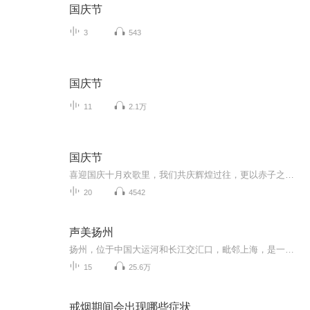
国庆节
3
543
国庆节
11
2.1万
国庆节
喜迎国庆十月欢歌里，我们共庆辉煌过往，更以赤子之心，向未来书写滚烫的誓言——这盛世，值得我们以热爱相拥。
20
4542
声美扬州
扬州，位于中国大运河和长江交汇口，毗邻上海，是一座有着2500多年建城史的历史名城。扬州是国务院公布的首批中国历史文化名城，是联合国人居奖城市。扬州自古就是中国南北地理的交汇地带，也是海上丝绸之路与陆上丝绸之路的交汇点。
15
25.6万
戒烟期间会出现哪些症状