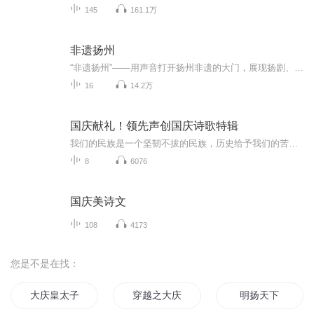
145
161.1万
非遗扬州
“非遗扬州”——用声音打开扬州非遗的大门，展现扬剧、扬州评话、扬州清曲、剪纸、扬州玉雕、漆器髹饰技艺、雕版印刷技艺、高邮民歌、木偶戏、盆景技艺，茶点、毛笔制作技艺；苏绣、扬州传统修脚术、谢馥春脂粉制作技艺等扬州非遗的魅力。
16
14.2万
国庆献礼！领先声创国庆诗歌特辑
我们的民族是一个坚韧不拔的民族，历史给予我们的苦难都变成了闪着金光的勋章！我们的国家是一个龙腾虎跃的国家，那条巨龙正以不可阻挡之势崛起于神奇的东方！------------------------------------------------值此祖国70周年华诞之际，领先声创以诗歌向祖国献礼！用我们的声音、用我们的热血、用我们的灵魂诵读经典爱国篇章，歌颂我们的祖国！永远繁荣富强！
8
6076
国庆美诗文
108
4173
您是不是在找：
大庆皇太子
穿越之大庆帝国
明扬天下