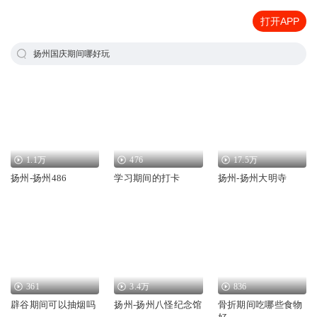
打开APP
扬州国庆期间哪好玩
1.1万
476
17.5万
扬州-扬州486
学习期间的打卡
扬州-扬州大明寺
361
3.4万
836
辟谷期间可以抽烟吗
扬州-扬州八怪纪念馆
骨折期间吃哪些食物