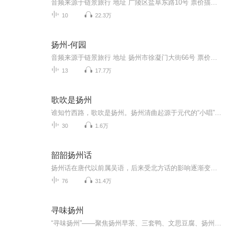
音频来源于链景旅行 地址 广陵区盐阜东路10号 票价描述 旺季（3月-6月，9月-11月）45元，淡季（7月-8月，12月-次年2月）30元。 开放时间 旺季（3月-6月，9月-11月）7:15-18:00，淡季（7月-8月，12月-次年2月）7:15-17:00。 乘车信息 暂无
10
22.3万
扬州-何园
音频来源于链景旅行 地址 扬州市徐凝门大街66号 票价描述 旺季45元，半价票22元 淡季30元，半价票15元 开放时间 暂无 乘车信息 1.公交：至何园请乘6路、19路、公交旅游专线和209路（以上线路均至何园下）；市内公交车票价均为1元（空调车2元）。2.出租：扬...
13
17.7万
歌吹是扬州
谁知竹西路，歌吹是扬州。扬州清曲起源于元代的“小唱”，是在元代散曲的基础上，吸收江淮一带风行的各种俗曲民歌，加以改造和利用，于明代中叶形成的。明人沈德符《万历野获编·时尚小令》所载的小曲名称，大多在扬州清曲中保留着，并成为最常用的曲牌。 ...
30
1.6万
韶韶扬州话
扬州话在唐代以前属吴语，后来受北方话的影响逐渐变成了官话。历史上的两次大移民对江淮方言的影响很大，一次是东晋北方人的南迁，他们的分布地点恰与江淮方言的南部边缘线吻合；另一次是明初南方人的北移，他们的分布地点恰与江淮方言的北部边缘线吻合，...
76
31.4万
寻味扬州
“寻味扬州”——聚焦扬州早茶、三套鸭、文思豆腐、扬州老鹅、扬州炒饭等淮扬美食，在锅碗瓢盆的“交响乐”中，感受扬州人市井生活的烟火气与休闲惬意的慢生活。