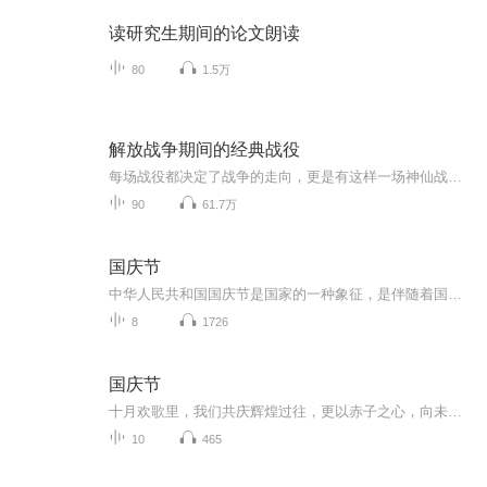
读研究生期间的论文朗读
80
1.5万
解放战争期间的经典战役
每场战役都决定了战争的走向，更是有这样一场神仙战役，我军仅以3万人的兵力大败敌军12万人的美械军团。在兵力和武器装备差距极大的情况下，我方将领是如何运筹帷幄赢下这场战争胜利的？这十场战役你都知道哪几个呢？
90
61.7万
国庆节
中华人民共和国国庆节是国家的一种象征，是伴随着国家的出现而出现的。让我们用诗歌朗诵歌颂祖国的繁荣富强，国泰民安。
8
1726
国庆节
十月欢歌里，我们共庆辉煌过往，更以赤子之心，向未来书写滚烫的誓言——这盛世，值得我们以热爱相拥。
10
465