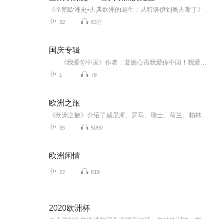
《企鹅欧洲史•古典欧洲的诞生：从特洛伊到奥古斯丁》由牛津大学古典学教授西蒙•普莱斯和彼得•索恩曼合著，寻索西方文明的源头，以历史与记忆为线索，串起从青铜时代到罗马帝国的欧洲历史，呈现古典欧洲从孕育到繁盛的历程。两位作者还有意设计了穿插在...
32
63万
国庆专辑
《我爱你中国》作者：凝嫣心语我爱你中国！我爱你春天蓬勃的秧苗；我爱你秋日金黄的硕果。我爱你中国！我爱你青松气质，我爱你红梅品格！我爱你家乡的甜蔗好像乳汁滋润着我的心窝。我爱你中国，我要把最美的歌儿献给你，我的母亲我的祖国。我爱你中国，我爱...
1
78
欧洲之旅
《欧洲之旅》介绍了威尼斯、罗马、瑞士、荷兰、柏林等。
35
5090
欧洲闲情
22
819
2020欧洲杯