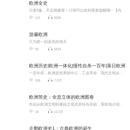
欧洲全史
日更5集，不定期爆更！订阅可以收到更新提醒哦~ 【内容简介】 精美插图版，一套书读懂欧洲、美国、英国、法国、德国、俄国；一本是中国史入门经典书，一本是美国史入门经典书，一本是英国史入门经典书，一本是法国史入门经典书，都是通俗历史的入门书...
121
4295
游遍欧洲
只为那一刻蓝色的海天
93
5534
欧洲历史|欧洲一体化|慢性自杀一百年|落日欧洲
一百年前，欧洲是世界的中心，工业革命、现代文明从这里发源，一句话就能牵动全球格局。可如今，曾经的世界霸主只剩精致外壳，互联网、AI、芯片赛道全面掉队，沦为时代旁观者。这张专辑，剥开欧洲衰落的表象，不讲虚话、不玩概念，用最直白的大白话，拆解...
206
7.3万
欧洲简史：全息立体的欧洲图卷
作品从欧洲文明的肇始之地克里特岛开始，系统地介绍了古希腊时期、古罗马时期、中世纪的欧洲诸国、两次世界大战时的欧洲以及战后欧洲各国的情况，用重大历史事件串起一个完整的时间轴，展现了欧洲从古代到现代的发展和演变。
18
12.3万
企鹅欧洲史1：古典欧洲的诞生