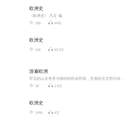
欧洲史
《欧洲史》 凡文 编
289
4492
欧洲史
246
62.4万
游遍欧洲
罕见的山水奇景与独特的民俗民情，失落的古文明与珍贵的文明遗存，悬念重重的地球之谜与千奇百怪的地球之最……世界的多种极致之美在这里汇聚、碰撞出一首自然与人文的交响诗。
39
1.8万
欧洲史
1099
4万