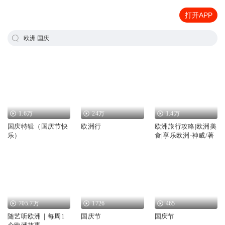
打开APP
欧洲 国庆
1.6万
24万
1.4万
国庆特辑（国庆节快
欧洲行
欧洲旅行攻略|欧洲美
乐）
食|享乐欧洲-神威/著
705.7万
1726
465
随艺听欧洲｜每周1
国庆节
国庆节