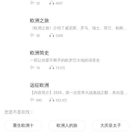
32
4007
欧洲之旅
《欧洲之旅》介绍了威尼斯、罗马、瑞士、荷兰、柏林等。
30
3189
欧洲简史
一部让你爱不释手的欧罗巴大地的演变史
76
73.5万
远征欧洲
【内容简介】1916，第一次世界大战激战正酣，来自遥远东方的雇佣兵成为改变战争走向的关键手，但没想到战争结束后却无家可归……何去何从，秦致远拔剑四顾……文字版权方：阅文听书【作者/主播简介】作者：鲇鱼头，网络小说作家。主播：大艺之音【购买须知...
690
152.4万
您是不是在找：
重生欧洲十六世纪
欧洲人的旅途
大庆皇太子