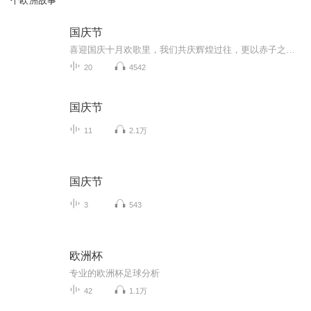
个欧洲故事
国庆节
喜迎国庆十月欢歌里，我们共庆辉煌过往，更以赤子之心，向未来书写滚烫的誓言——这盛世，值得我们以热爱相拥。
20
4542
国庆节
11
2.1万
国庆节
3
543
欧洲杯
专业的欧洲杯足球分析
42
1.1万