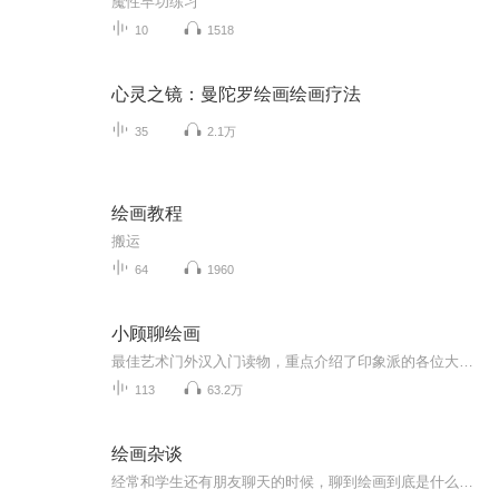
魔性早功练习
10
1518
心灵之镜：曼陀罗绘画绘画疗法
35
2.1万
绘画教程
搬运
64
1960
小顾聊绘画
最佳艺术门外汉入门读物，重点介绍了印象派的各位大师and师太，只是由于不方便上图，喜欢的朋友还是得手勤快点儿，买本原书看看。本书共有二卷，共分为16节，从顺序上，为了方便承前启后，做了一些调整，为了特别突出两位艺术家，疯子梵高和女师太莫里索，他们两位的配乐选的特别一些。 这里再做一个小小的广告，如果对绘画比较感兴趣的朋友，可以搜索订阅我的同学“北望书斋”吴老师的原创作品《晨曦中的露珠.吴说美术史》，吴老师声音优美，美术见地深厚专业，可以更为系统地了解美术史。
113
63.2万
绘画杂谈
经常和学生还有朋友聊天的时候，聊到绘画到底是什么？包含什么内容？ 绘画的历史进程？ 我们研究绘画以后要干什么？ 绘画的目的是什么？所以借现在的网络平台聊一聊绘画的历史，发展，绘画的技法。我们知道史前就有洞穴壁画，之后产生了宗教绘画，到欧洲为王权服务的古典绘画，到后来受弗洛伊德的影响产生了现代表现主义绘画，一直到近现代的后现代主义绘画。随着社会科学的发展，绘画的技法，思想也在不断的进步，我们把这些进行了一部分语音的总结，从讲座和讲课的形式节选的语音片断，所以在内容上还没有规纳和...