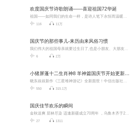
欢度国庆节诗歌朗诵——喜迎祖国72华诞
祖国——如同我们的生命一样，是诗人笔下永恒而温暖的主题。在祖国72周年华诞来临之际，特创建这个诗歌朗诵专辑，诵读经典爱国篇章，和大家一起歌颂祖国，向国庆的献礼！祝愿伟大的祖国繁荣富强，祝愿大家国庆节快乐，度过平安快乐的黄金周假期！
116
11万
国庆节的那些事儿-来历由来风俗习惯
我们伟大的祖国母亲就要过生日了,也是小朋友、大朋友们最喜欢的“国庆小长假”或说“黄金周”还有说”国庆7天乐”的，说法真是不一而足。那么“国庆节”是怎么来的？自古以来国庆节怎么庆贺？新中国国庆节的来历，以及新中国国庆节的庆贺方式又有哪些呢？ ...
6
2万
小猪屏蓬十二生肖神8 羊神篇国庆节开始更新啦！
晓东叔叔新作《三星堆神游记》全新面世！中信出版社出版！京东当当淘宝均有售！点蓝色字收听——《小猪屏蓬爆笑日记2024》《小猪屏蓬爆笑日记2》《小猪屏蓬爆笑日记1》让你笑得喘不上气！《我进故宫当富翁——小猪屏蓬故宫财商笔记》教你成为大富翁！《小...
550
315.1万
国庆佳节欢乐的瞬间
金秋送爽 层林尽染 适逢新疆成立70周年 ，乌鲁木齐于2025年9月23日迎来党中央和习大大带领的慰问团。新疆各族群众欢欣鼓舞，热烈欢迎。
27
1311