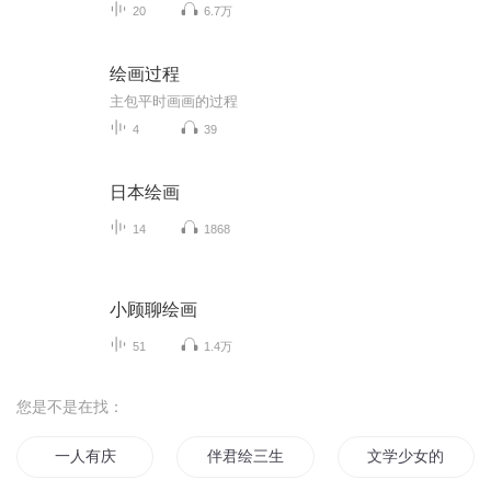
20
6.7万
绘画过程
主包平时画画的过程
4
39
日本绘画
14
1868
小顾聊绘画
51
1.4万
您是不是在找：
一人有庆
伴君绘三生
文学少女的异界绘