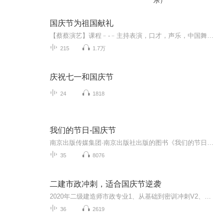
乐）
国庆节为祖国献礼
【蔡蔡演艺】课程﹣-﹣主持表演，口才，声乐，中国舞，民族舞。独特的小舞台，专业的录音棚，每一位同学都能成为优秀的小明星。独特的教学模式，轻松上课，快乐学习！知名主持人，舞蹈家，高级教师任职授课！江南总校：河沟街42号三楼 18545856430江北分校...
215
1.7万
庆祝七一和国庆节
24
1818
我们的节日-国庆节
南京出版传媒集团·南京出版社出版的图书《我们的节日》通过对中国节日文化和节日意义进行深度的挖掘，面向青少年群体构建独具特色的栏目内容，以此丰富春节、元宵节、清明节、端午节、七夕节、中秋节、重阳节等传统节日；六一节、教师节、国庆节等新兴节日的文化内涵和表现形式。促进青少年形成新的节日习俗，提升节日仪式感、认同感。音频作品由金陵朗读者联盟志愿者朗诵，南京音像出版社、金陵图书馆联合制作。
35
8076
二建市政冲刺，适合国庆节逆袭
2020年二级建造师市政专业1、从基础到密训冲刺V2、从精华课程到超压密押V3、0基础同步更新v4、持续更新到2020年考试V5、只要你跟着学让你一次稳拿证V6、渠道超压压题，超压三页纸等独家绝密压题!
36
2619