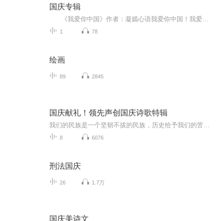
国庆专辑
《我爱你中国》作者：凝嫣心语我爱你中国！我爱你春天蓬勃的秧苗；我爱你秋日金黄的硕果。我爱你中国！我爱你青松气质，我爱你红梅品格！我爱你家乡的甜蔗好像乳汁滋润着我的心窝。我爱你中国，我要把最美的歌儿献给你，我的母亲我的祖国。我爱你中国，我爱...
1
78
绘画
89
2845
国庆献礼！领先声创国庆诗歌特辑
我们的民族是一个坚韧不拔的民族，历史给予我们的苦难都变成了闪着金光的勋章！我们的国家是一个龙腾虎跃的国家，那条巨龙正以不可阻挡之势崛起于神奇的东方！------------------------------------------------值此祖国70周年华诞之际，领先声创以诗歌向祖国献礼！用我们的声音、用我们的热血、用我们的灵魂诵读经典爱国篇章，歌颂我们的祖国！永远繁荣富强！
8
6076
刑法国庆
26
1.7万
国庆美诗文