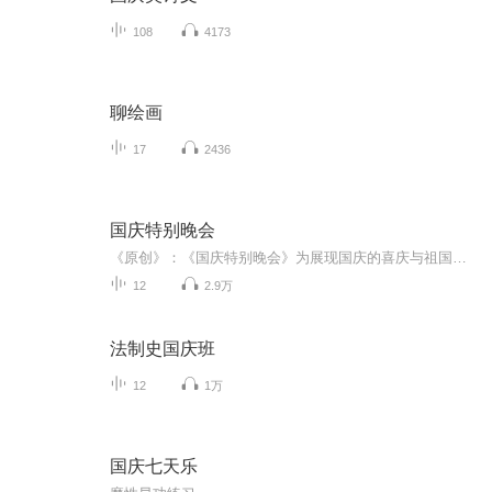
108
4173
聊绘画
17
2436
国庆特别晚会
《原创》：《国庆特别晚会》为展现国庆的喜庆与祖国的深情我将以具体的场景切入从清晨升旗的庄严到街头巷尾的欢庆到历史与当下的交融，用优美的笔触传递对祖国的热爱与自豪！用诗歌和情感美文形式，歌颂祖国的繁荣富强，祝人民幸福安康！
12
2.9万
法制史国庆班
12
1万
国庆七天乐