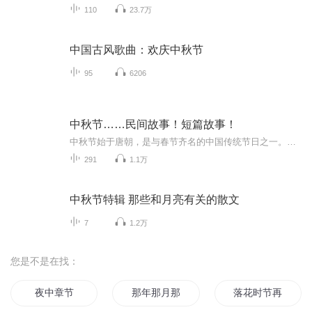
110
23.7万
中国古风歌曲：欢庆中秋节
95
6206
中秋节……民间故事！短篇故事！
中秋节始于唐朝，是与春节齐名的中国传统节日之一。中秋节自古便有祭月、赏月、拜月、吃月饼、赏桂花、饮桂花酒等习俗，为寄托思念故乡、思念亲人之情，以月之圆，兆人之团圆。流传至今，经久不息。民间故事！少儿读物！健康养生！
291
1.1万
中秋节特辑 那些和月亮有关的散文
7
1.2万
您是不是在找：
夜中章节
那年那月那时节
落花时节再逢君