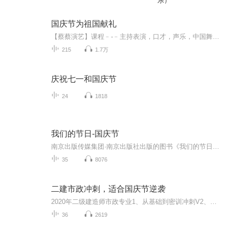
乐）
国庆节为祖国献礼
【蔡蔡演艺】课程﹣-﹣主持表演，口才，声乐，中国舞，民族舞。独特的小舞台，专业的录音棚，每一位同学都能成为优秀的小明星。独特的教学模式，轻松上课，快乐学习！知名主持人，舞蹈家，高级教师任职授课！江南总校：河沟街42号三楼 18545856430江北分校...
215
1.7万
庆祝七一和国庆节
24
1818
我们的节日-国庆节
南京出版传媒集团·南京出版社出版的图书《我们的节日》通过对中国节日文化和节日意义进行深度的挖掘，面向青少年群体构建独具特色的栏目内容，以此丰富春节、元宵节、清明节、端午节、七夕节、中秋节、重阳节等传统节日；六一节、教师节、国庆节等新兴节日的文化内涵和表现形式。促进青少年形成新的节日习俗，提升节日仪式感、认同感。音频作品由金陵朗读者联盟志愿者朗诵，南京音像出版社、金陵图书馆联合制作。
35
8076
二建市政冲刺，适合国庆节逆袭
2020年二级建造师市政专业1、从基础到密训冲刺V2、从精华课程到超压密押V3、0基础同步更新v4、持续更新到2020年考试V5、只要你跟着学让你一次稳拿证V6、渠道超压压题，超压三页纸等独家绝密压题!
36
2619