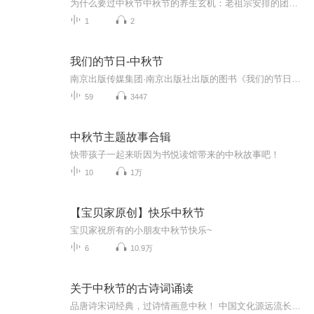
为什么要过中秋节中秋节的养生玄机：老祖宗安排的团圆节，暗藏多少健康密码？ 朋友，你有没有发现，中秋节就像被设置在年度日程表上的一个强制“系统更新”？平时工作群里静如死水，这天突然集体复活，连失联十年的前同事都能蹦出来发句“中秋快乐”。...
1
2
我们的节日-中秋节
南京出版传媒集团·南京出版社出版的图书《我们的节日》通过对中国节日文化和节日意义进行深度的挖掘，面向青少年群体构建独具特色的栏目内容，以此丰富春节、元宵节、清明节、端午节、七夕节、中秋节、重阳节等传统节日；六一节、教师节、国庆节等新兴节日的文化内涵和表现形式。促进青少年形成新的节日习俗，提升节日仪式感、认同感。音频作品由金陵朗读者联盟志愿者朗诵，南京音像出版社、金陵图书馆联合制作。
59
3447
中秋节主题故事合辑
快带孩子一起来听因为书悦读馆带来的中秋故事吧！
10
1万
【宝贝家原创】快乐中秋节
宝贝家祝所有的小朋友中秋节快乐~
6
10.9万
关于中秋节的古诗词诵读
品唐诗宋词经典，过诗情画意中秋！ 中国文化源远流长，博大精深，诗词向来是以其阳春白雪式的唯美典雅，吸引了无数虔诚的追随者，尤其是那些集作者思想、感情、智慧、创造力于一身的千古名句，虽历经千载沧桑仍熠熠生辉，尽管在现代文明的嘈杂与喧嚣中独自...