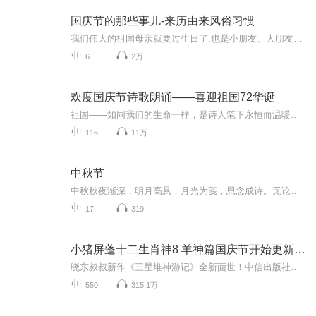
国庆节的那些事儿-来历由来风俗习惯
我们伟大的祖国母亲就要过生日了,也是小朋友、大朋友们最喜欢的“国庆小长假”或说“黄金周”还有说”国庆7天乐”的，说法真是不一而足。那么“国庆节”是怎么来的？自古以来国庆节怎么庆贺？新中国国庆节的来历，以及新中国国庆节的庆贺方式又有哪些呢？ ...
6
2万
欢度国庆节诗歌朗诵——喜迎祖国72华诞
祖国——如同我们的生命一样，是诗人笔下永恒而温暖的主题。在祖国72周年华诞来临之际，特创建这个诗歌朗诵专辑，诵读经典爱国篇章，和大家一起歌颂祖国，向国庆的献礼！祝愿伟大的祖国繁荣富强，祝愿大家国庆节快乐，度过平安快乐的黄金周假期！
116
11万
中秋节
中秋秋夜渐深，明月高悬，月光为笺，思念成诗。无论天涯咫尺，此刻共沐清辉，团圆与守望，都化作心底最暖的灯火。
17
319
小猪屏蓬十二生肖神8 羊神篇国庆节开始更新啦！
晓东叔叔新作《三星堆神游记》全新面世！中信出版社出版！京东当当淘宝均有售！点蓝色字收听——《小猪屏蓬爆笑日记2024》《小猪屏蓬爆笑日记2》《小猪屏蓬爆笑日记1》让你笑得喘不上气！《我进故宫当富翁——小猪屏蓬故宫财商笔记》教你成为大富翁！《小...
550
315.1万