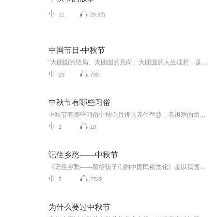
11
29.9万
中国节日-中秋节
“大团圆的结局、大团圆的意向、大团圆的人生理想，是中国文化的情结……”正因为圆满的月亮，与人间情感生活有了这样密不可分的联系，我们的诗人才会发出“月是故乡明”的感慨。在一年的时序中，中秋节所在的是秋季中期，天气不冷不热，白昼与夜晚均等，...
29
790
中秋节有哪些习俗
中秋节有哪些习俗中秋吃月饼的养生智慧：老祖宗的团圆密码全藏在这张饼里 （开篇先抛个灵魂拷问）您有没有想过，为什么中秋节非得跟月饼死磕？就像现代人追剧必须配奶茶，古人赏月手里不攥块月饼就跟缺了充电宝似的浑身不自在。今天咱们就扒一扒这块油...
1
10
记住乡愁——中秋节
《记住乡愁——留给孩子们的中国民俗文化》是以我国民俗事象的精彩节点为圆心，广泛地辐射民俗生活的方方面面，资料翔实、梳理系统，具有很高的文化史料价值和现实意义，对于长期忽视生活中的优秀传统文化活态传承的倾向是一种矫正。...
5
2729
为什么要过中秋节