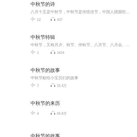
中秋节的诗
八月十五是中秋节，中秋节是传统佳节，中国人团圆吃月饼的日子，这个节日自古就有，所以留下了不少关于中秋节的诗
12
437
中秋节特辑
中秋节，又称月夕、秋节、仲秋节、八月节、八月会、追月节、玩月节、拜月节、女儿节或团圆节，是流行于中国众多民族与汉字文化圈诸国的传统文化节日，时在农历八月十五；因其恰值三秋之半，故名，也有些地方将中秋节定在八月十六。[1-2] 中秋节始于唐朝...
1
1624
中秋节的故事
中秋节献给小宝贝们的故事
7
32.4万
中秋节的来历
4
65.8万
中秋节的故事