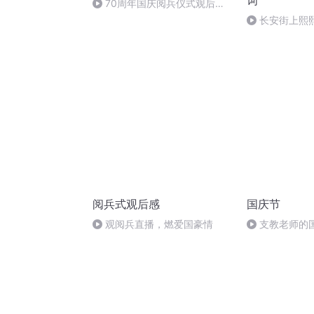
词
70周年国庆阅兵仪式观后感
作者：卞雨祺 朗读者：卞雨祺
长安街上熙
（8）
阅兵式观后感
国庆节
观阅兵直播，燃爱国豪情
支教老师的