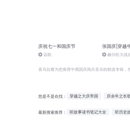
庆祝七一和国庆节
张国庆|穿越
囚歌
赫尔松大战
突的关键之战
喜马拉雅为您推荐中俄国庆阅兵音乐的精选专辑，
穿越之大庆帝国
庆余年之长
您是不是在找：
一人有庆
千帆阅尽
苏俄
听故事读书笔记大全
听历史
最新搜索推荐：
日记之自我阅读
听月亮讲故事图画
听长篇1小