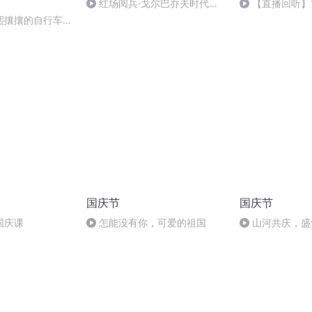
红场阅兵·戈尔巴乔夫时代
【直播回听】1
（上）
中国”主题读书
熙攘攘的自行车流
国庆节
国庆节
国庆课
怎能没有你，可爱的祖国
山河共庆，盛