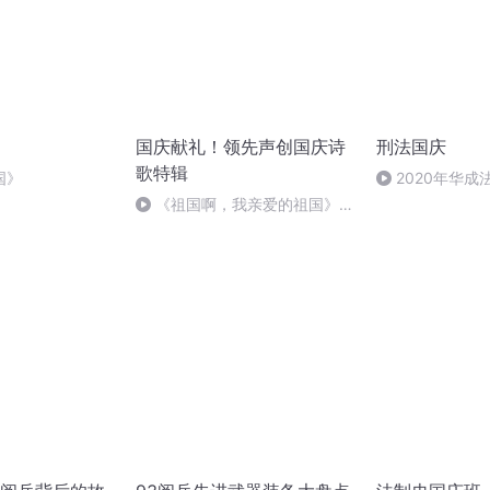
国庆献礼！领先声创国庆诗
刑法国庆
歌特辑
国》
2020年华
刑法陈 (26)
《祖国啊，我亲爱的祖国》温
婉