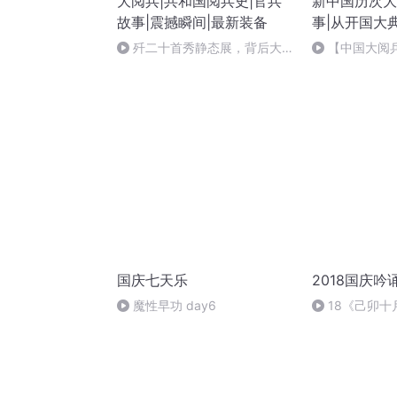
大阅兵|共和国阅兵史|官兵
新中国历次大
故事|震撼瞬间|最新装备
事|从开国大
歼二十首秀静态展，背后大揭
【中国大阅兵
秘！
大阅兵装备方
器装备是首次
国庆七天乐
2018国庆吟
魔性早功 day6
18《己卯
日罹狴犴有感而
文天祥 自由吟