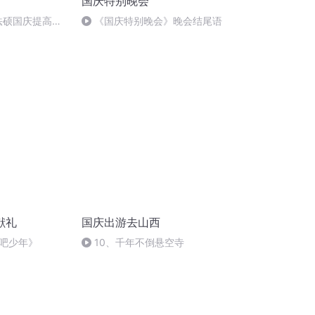
国庆特别晚会
成法硕国庆提高班
《国庆特别晚会》晚会结尾语
)
献礼
国庆出游去山西
吧少年》
10、千年不倒悬空寺