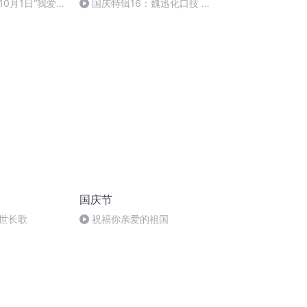
0月1日“我爱你
国庆特辑16：魏迅化口技 二
音乐会
胡 东方红+一般唱法和原生态
国庆节
世长歌
祝福你亲爱的祖国