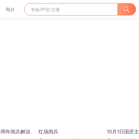
电台
70周年阅兵解说
红场阅兵
10月1日国庆