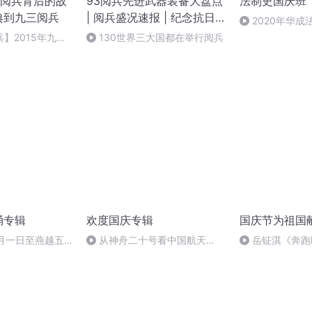
阅兵背后的故
93阅兵先进武器装备大盘点
法制史国庆班
典到九三阅兵
| 阅兵盛况速报 | 纪念抗日
2020年华
战争胜利80周年大阅兵
法制史马志冰 (12
】2015年九三
130世界三大国都在举行阅兵
队中，哪些新型武
亮相？③
诵专辑
欢度国庆专辑
国庆节为祖国
十月一日至燕越五
从神舟二十号看中国航天
岳钲淇《奔跑
赋》组律18首
的“隐形实力”
诵