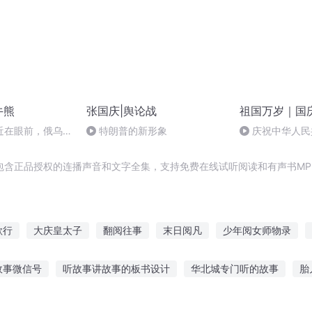
牛熊
张国庆|舆论战
祖国万岁｜国
近在眼前，俄乌冲
特朗普的新形象
庆祝中华人民
，将会如何发展？
周年 天安门广
包含正品授权的连播声音和文字全集，支持免费在线试听阅读和有声书MP
歌行
大庆皇太子
翻阅往事
末日阅凡
少年阅女师物录
再起
重庆儿女
大庆第一恶
俄系甜糕
异能重生西门庆
故事微信号
听故事讲故事的板书设计
华北城专门听的故事
胎
时故事
睡前听故事图片搞笑大全
听老师讲故事表情包
听爸妈