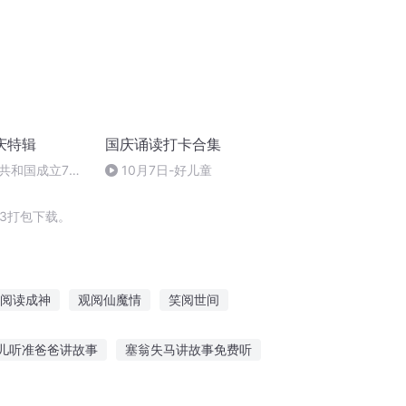
庆特辑
国庆诵读打卡合集
共和国成立73
10月7日-好儿童
场举行升国旗仪式
3打包下载。
阅读成神
观阅仙魔情
笑阅世间
庆云传奇
嘉庆皇帝
俄罗斯病人
儿听准爸爸讲故事
塞翁失马讲故事免费听
讲40年故事
听那些悬疑故事英语作文