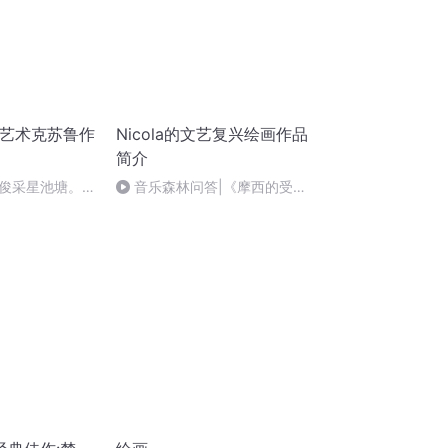
画艺术克苏鲁作
Nicola的文艺复兴绘画作品
简介
俊采星池塘。正
音乐森林问答|《摩西的受
谕》