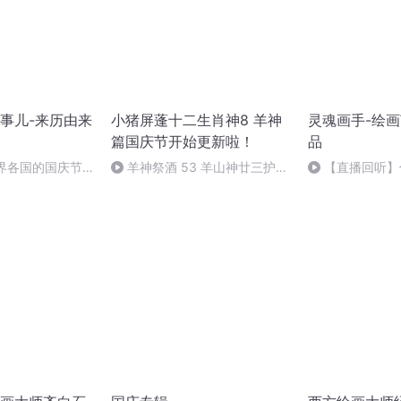
事儿-来历由来
小猪屏蓬十二生肖神8 羊神
灵魂画手-绘
篇国庆节开始更新啦！
品
世界各国的国庆节-
羊神祭酒 53 羊山神廿三护祭
【直播回听】
事儿
坛 敬天地白泽做祭酒（4）
在直播