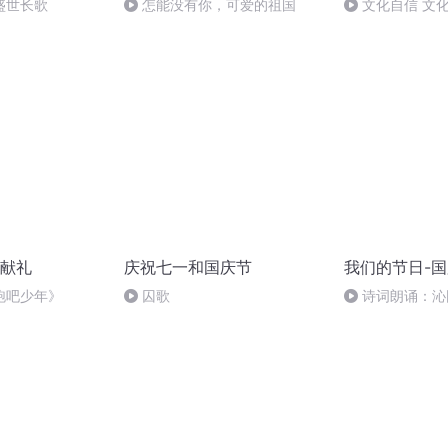
盛世长歌
怎能没有你，可爱的祖国
文化自信 文
献礼
庆祝七一和国庆节
我们的节日-
跑吧少年》
囚歌
诗词朗诵：沁
读者：张继军