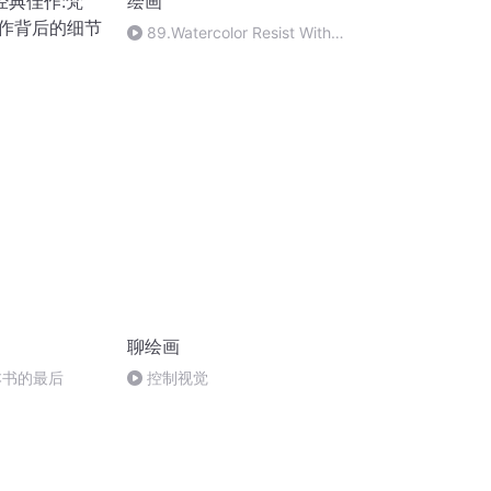
经典佳作:梵
绘画
创作背后的细节
89.Watercolor Resist With
Rubber
Cement(Av520842768,P89)
聊绘画
本书的最后
控制视觉