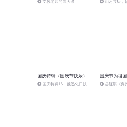
支教老师的国庆课
山河共庆，
国庆特辑（国庆节快乐）
国庆节为祖国
国庆特辑16：魏迅化口技 二
岳钲淇《奔
胡 东方红+一般唱法和原生态