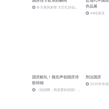
国庆佳节欢乐的瞬间
近现代中国绘
作品展
冬天寒风刺骨 大巴扎好似温
暖的春天
44结束语
国庆献礼！领先声创国庆诗
刑法国庆
歌特辑
2020年华
刑法陈 (26)
《祖国啊，我亲爱的祖国》温
婉