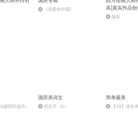
画大师齐白石
国庆专辑
西方绘画大师
高|真实作品
《我爱你中国》
版权
国庆美诗文
简单最美
成法硕国庆提高班
想北平（6）
【39】读在