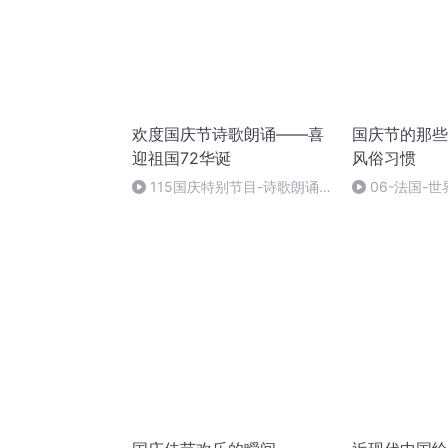
欢度国庆节诗歌朗诵——喜
国庆节的那些
迎祖国72华诞
风俗习惯
115国庆特别节目-诗歌朗诵-
06-法国-
中国梦
国庆节的那些