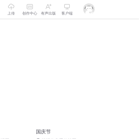
上传
创作中心
有声出版
客户端
国庆节