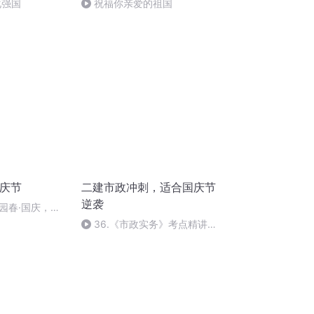
化强国
祝福你亲爱的祖国
国庆节
二建市政冲刺，适合国庆节
逆袭
园春·国庆，朗
36.《市政实务》考点精讲第
36节课_2020926212025