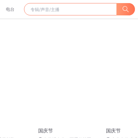
电台
国庆节
国庆节