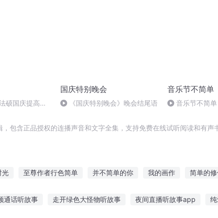
国庆特别晚会
音乐节不简单
成法硕国庆提高班
《国庆特别晚会》晚会结尾语
音乐节不简单
2)
为啥总是没有？
辑，包含正品授权的连播声音和文字全集，支持免费在线试听阅读和有声书
时光
至尊作者行色简单
并不简单的你
我的画作
简单的修
简单修道
痞子学生不简单
人间道之简单生活
简单系统
频通话听故事
走开绿色大怪物听故事
夜间直播听故事app
纯
单
小画家和大作家
此事不简单