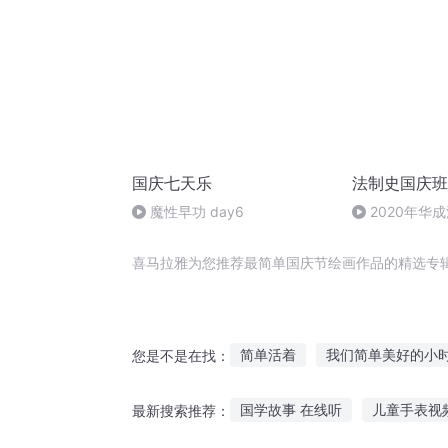
国庆七天乐
法制史国庆班
魔性早功 day6
2020年华
法制史马志冰 (1
喜马拉雅为您推荐最简单国庆节绘画作品的精选专
简单活着
我们简单美好的小
您是不是在找：
为你作画
这家三口不简单
国学故事 在线听
儿童手表视
最新搜索推荐：
二哈的不简单修行
简单的简