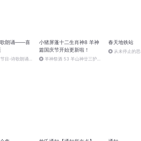
歌朗诵——喜
小猪屏蓬十二生肖神8 羊神
春天地铁站
诞
篇国庆节开始更新啦！
从未停止的思
别节目-诗歌朗诵-
羊神祭酒 53 羊山神廿三护祭
坛 敬天地白泽做祭酒（4）