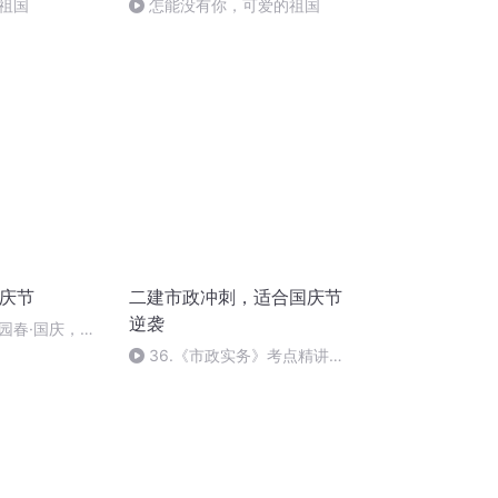
祖国
怎能没有你，可爱的祖国
国庆节
二建市政冲刺，适合国庆节
逆袭
园春·国庆，朗
36.《市政实务》考点精讲第
36节课_2020926212025