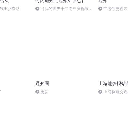
合集
竹氏通知【通知所在点】
通知
号线出骆岗站
（我的世界十二周年庆祝节
中考停更通知
目）此生无悔入麦块，来世还做
方块人！
通知圈
上海地铁报站
了
更新
上海轨道交通3
方)