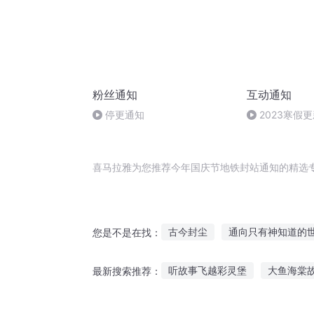
粉丝通知
互动通知
停更通知
2023寒假
喜马拉雅为您推荐今年国庆节地铁封站通知的精选
古今封尘
通向只有神知道的
您是不是在找：
亡灵通知书
庆云传奇
那
听故事飞越彩灵堡
大鱼海棠
最新搜索推荐：
通玄封天
穿越之大庆帝国
听爷爷说红船故事歌曲
维也