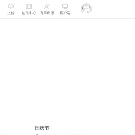
上传
创作中心
有声出版
客户端
国庆节