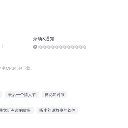
杂项&通知
 1
哈哈哈哈哈哈哈哈哈哈哈哈哈
哈哈哈哈哈哈哈哈
书MP3打包下载。
最后一个情人节
夏花知时节
庆皇帝
我爹程知节
一人有庆
睡觉听有趣的故事
听小刘说故事的软件
雨露恐怖故事在线听
写作文听的故事