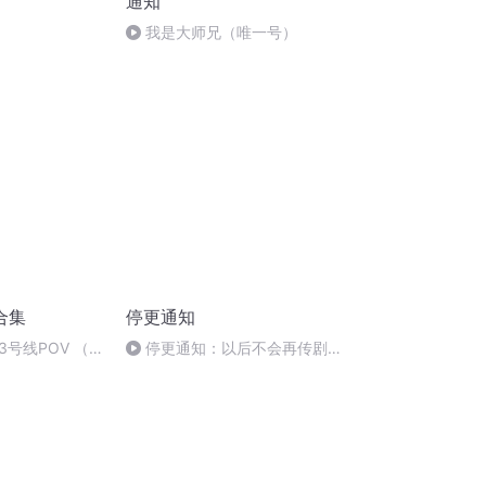
通知
我是大师兄（唯一号）
合集
停更通知
号线POV （官
停更通知：以后不会再传剧
了，除非是亲友和自己的剧。感
谢支持~2016.12.08