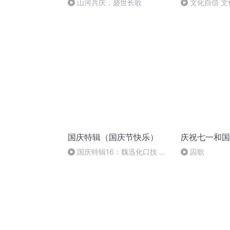
山河共庆，盛世长歌
文化自信 文
国庆特辑（国庆节快乐）
庆祝七一和国
国庆特辑16：魏迅化口技 二
囚歌
胡 东方红+一般唱法和原生态