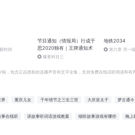
节目通知（情报局）行成于
地铁2034
思2020独有｜王牌通知术
更新时间
第六章 另一端
爆更科目三
专辑，包含正品授权的连播声音和文字全集，支持免费在线试听阅读和有声
世界
重庆儿女
千年情节之三生三世
大庆皇太子
梦古通今
年那月那时节
我都快成首富了却通知开学了
十二个情人节
嘉
故事在线听
讲故事听词语游戏教案
细听故事游戏有哪些
晚上
预知未来的网站
快斗与青子的情人节
纳励志故事在线听
听故事熊猫和小鼹鼠
听故事集中训练游戏下载