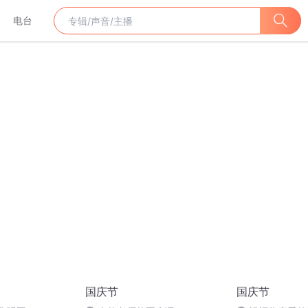
电台
国庆节
国庆节