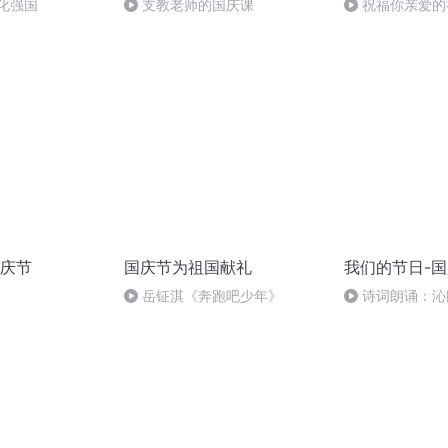
化强国
支教老师的国庆课
祝福你亲爱的
庆节
国庆节为祖国献礼
我们的节日-
岳钲淇《奔跑吧少年》
诗词朗诵：沁
读者：张继军