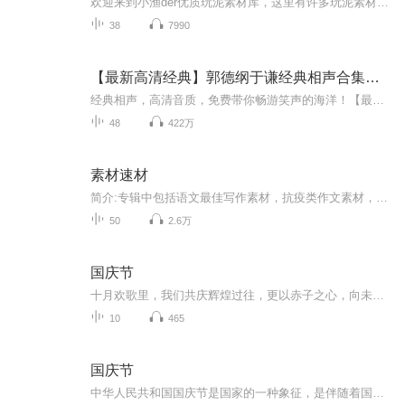
欢迎来到小渔der优质玩泥素材库，这里有许多玩泥素材啦啦啦，搬运工哦
38
7990
【最新高清经典】郭德纲于谦经典相声合集高清
经典相声，高清音质，免费带你畅游笑声的海洋！【最新高清经典】郭德纲与于谦｜经典相声合集｜高清本专辑包含“《怯富贵》《好好学习》《歪唱太平歌词》《败家子儿》《满汉全席》等众多经典搞笑相声。持续更新，不容错过！
48
422万
素材速材
简介:专辑中包括语文最佳写作素材，抗疫类作文素材，各种名人逸事…… 主播录制条件有限，还请大家多多包涵！
50
2.6万
国庆节
十月欢歌里，我们共庆辉煌过往，更以赤子之心，向未来书写滚烫的誓言——这盛世，值得我们以热爱相拥。
10
465
国庆节
中华人民共和国国庆节是国家的一种象征，是伴随着国家的出现而出现的。让我们用诗歌朗诵歌颂祖国的繁荣富强，国泰民安。