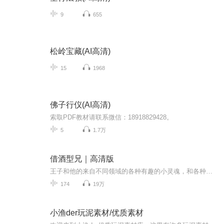
9
655
松岭宝藏(AI高清)
15
1968
佛子行仪(AI高清)
索取PDF教材请联系微信：18918829428。
5
1.7万
借酒型兄｜高清版
王子和他的来自不同领域的各种有趣的小灵魂，和各种好看的小皮囊无边无际的神侃闲聊，猛吹狂喷的轻松聊天局！vinohobby2020，p880888p，是了解更多解锁更多的小暗号，小密码！期待你的关注，期待你的订阅，期待跟你成为最好的朋友！这里是《借酒型兄》，微...
174
19万
小渔der玩泥素材/优质素材