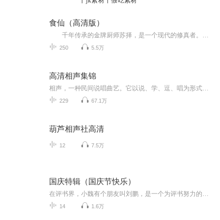
丨jk素材丨假吃素材
食仙（高清版）
千年传承的金牌厨师苏择，是一个现代的修真者。祖传的修真秘法竟然是本山寨大全？！ 别人修真他修‘菜’，别人炼丹他炼调料，别人养剑他养菜刀。别的修真者捡到的都是天材地宝，神器秘法。可他居然捡到一个异界？！从此修真不用愁，一界在手，天下...
250
5.5万
高清相声集锦
相声，一种民间说唱曲艺。它以说、学、逗、唱为形式，突出其特点。相声艺术源于华北，流行于京津冀，普及于全国及海内外，始于明清，盛于当代。主要采用口头方式表演。主要道具有折扇、手绢、醒木。表演形式有单口相声、对口相声、群口相声等，是扎根于民...
229
67.1万
葫芦相声社高清
12
7.5万
国庆特辑（国庆节快乐）
在评书界，小魏有个朋友叫刘鹏，是一个为评书努力的小伙子。在2021年国庆期间，他想弄个特辑，便烦劳我给他录个爱国题材的评书小段儿。这种事情，不是特殊情况，小魏一般不会拒绝，也就给其录了一个《鲁迅踢鬼》，等他传完，我再传到我的专辑里。另外，小...
14
1.6万