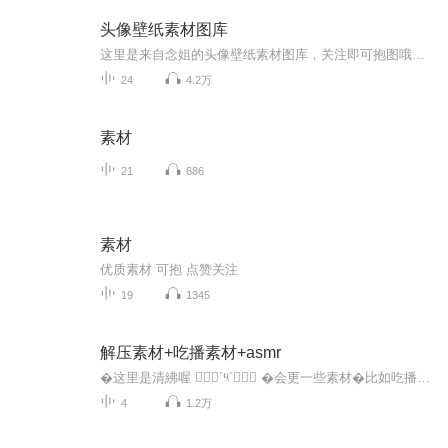
头像壁纸素材图库
这里是来自念姐的头像壁纸素材图库，关注即可抱图哦！这里有古风头像，真人头像，闺蜜头像，手账素材壁纸......只有你想不到的，没有墨染没有的！在每一期的评论区留言，告诉念姐你想要什么样的头像，壁纸等下期就按你说的做！好了，明天更新第一期什锦头...
24
4.2万
素材
21
686
素材
优质素材 可抱 点赞关注
19
1345
解压素材+吃播素材+asmr
�这里是清紼喔 ๑⃙⃘´༥`๑⃙⃘ �会更一些素材�比如吃播(ˊo̴̶̷̤ ̫ o̴̶̷̤ˋ)asmr૮ •�• აᐝ解压>ᴗoಣ��二转哦<(｀^´)>�想要素材需要找主播发到圈子里哦(♡>�<)/♥
4
1.2万