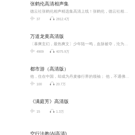
张鹤伦高清相声集
德云社张鹤伦相声精选集高清上线！张鹤伦，德云社相声演员，昵称“小白”，搭档为德云社相声演员郎鹤炎。2009年正式拜郭德纲为师，现担任德云社演出六队队长。持续更新，不容错过~
37
2812.4万
万道龙黄高清版
〔暴爽玄幻，最热爽文〕少年陆一鸣，血脉被夺，沦为废人，受尽屈辱。幸得至尊神殿，重生无上血脉，从此脚踏天才，一路逆袭，踏上热血辉煌之路。噬无尽生灵，融诸天血脉，跨千山万水，闯九天十地，败尽天下英豪，修战龙真诀，成就万道龙皇...
4909
4075.9万
都市游（高清版）
他，住在中国，却成为丹麦修行界的领袖； 他，不通佛法，却被青藏红衣喇嘛教视为转世活佛； 他，明明是人，却被西方血族认定为该隐的化身； 他，不想招揽手下，却有很多强势人物死心塌地的为他效忠； 他，从不招惹女人，却总有在常人眼中“高不可攀”的绝世美女对他倒贴； 他，只想安安静静的研究魔法，却老是成为修行界纷争的焦点； 他，就是从异界穿越到地球的全系圣魔导师，永攀高峰！ 2016年，集：穿越，魔法，都市，言情，有声巨作，作者：鱼龙，播讲：铁血哥，小白免。
100
20.7万
《满庭芳》高清版
15
1.3万
空行法教(AI高清)