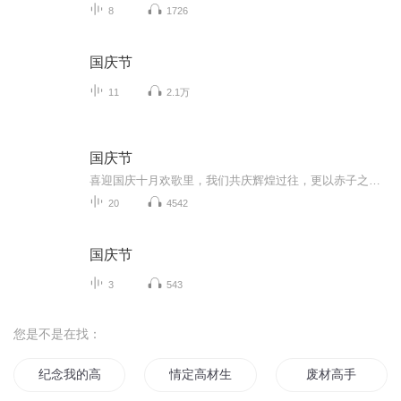
8
1726
国庆节
11
2.1万
国庆节
喜迎国庆十月欢歌里，我们共庆辉煌过往，更以赤子之心，向未来书写滚烫的誓言——这盛世，值得我们以热爱相拥。
20
4542
国庆节
3
543
您是不是在找：
纪念我的高中生活
情定高材生
废材高手