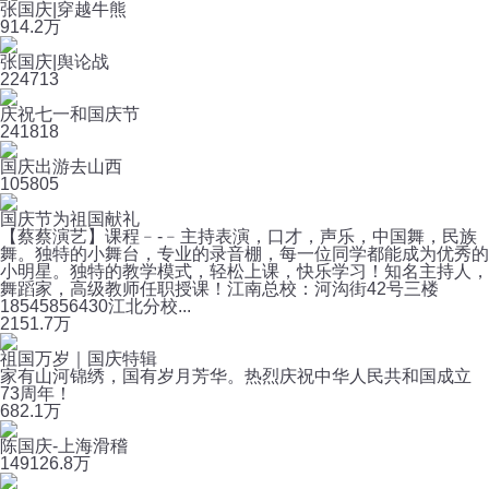
张国庆|穿越牛熊
91
4.2万
张国庆|舆论战
22
4713
庆祝七一和国庆节
24
1818
国庆出游去山西
10
5805
国庆节为祖国献礼
【蔡蔡演艺】课程﹣-﹣主持表演，口才，声乐，中国舞，民族
舞。独特的小舞台，专业的录音棚，每一位同学都能成为优秀的
小明星。独特的教学模式，轻松上课，快乐学习！知名主持人，
舞蹈家，高级教师任职授课！江南总校：河沟街42号三楼
18545856430江北分校...
215
1.7万
祖国万岁｜国庆特辑
家有山河锦绣，国有岁月芳华。热烈庆祝中华人民共和国成立
73周年！
6
82.1万
陈国庆-上海滑稽
149
126.8万