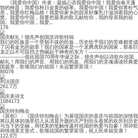
《我爱你中国》作者：凝嫣心语我爱你中国！我爱你春天蓬
勃的秧苗；我爱你秋日金黄的硕果。我爱你中国！我爱你青松气
质，我爱你红梅品格！我爱你家乡的甜蔗好像乳汁滋润着我的心
窝。我爱你中国，我要把最美的歌儿献给你，我的母亲我的祖
国。我爱你中国，我爱...
1
78
国庆献礼！领先声创国庆诗歌特辑
我们的民族是一个坚韧不拔的民族，历史给予我们的苦难都变成
了闪着金光的勋章！我们的国家是一个龙腾虎跃的国家，那条巨
龙正以不可阻挡之势崛起于神奇的东方！--------------------------------
----------------值此祖国70周年华诞之际，领先声创以诗歌向祖国
献礼！用我们的声音、用我们的热血、用我们的灵魂诵读经典爱
国篇章，歌颂我们的祖国！永远繁荣富强！
8
6076
刑法国庆
26
1.7万
国庆美诗文
108
4173
国庆特别晚会
《原创》：《国庆特别晚会》为展现国庆的喜庆与祖国的深情我
将以具体的场景切入从清晨升旗的庄严到街头巷尾的欢庆到历史
与当下的交融，用优美的笔触传递对祖国的热爱与自豪！用诗歌
和情感美文形式，歌颂祖国的繁荣富强，祝人民幸福安康！
12
2.9万