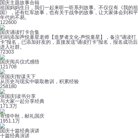
国庆主题故事合辑
祖国妈妈生日，我们一起来听一听系列故事。不仅仅有《我的祖
国》，还有红军故事，也有关于战争的故事，让大家体会到和平
年代的不易。
12
2600
国庆诵读打卡合集
扫码添加声悦童星老师【造梦者文化-声悦童星】，备注“诵读打
卡”报名，已添加好友的，直接发送“诵读打卡”报名，报名成功后
进入社群。
7
2303
国庆阅兵仪式感悟
12
1708
张国庆|智谋天下
从历史与现实中吸取教训，积累经验
25
8180
张国庆|读书分享
与大家一起分享经典
17
1.3万
寄情中秋，献礼国庆
195
1.1万
国庆十篇经典演讲
十篇经典演讲