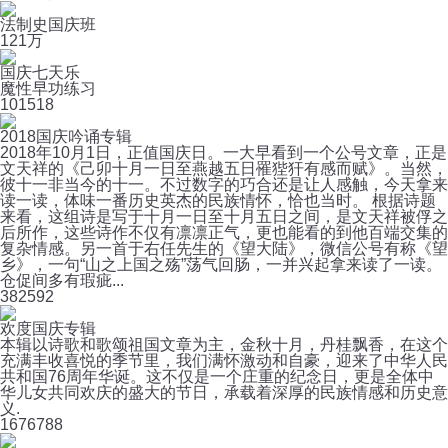
法制史国庆班
12
1万
国庆七天乐
魔性早功练习
10
1518
2018国庆吟诵专辑
2018年10月1日，正值国庆日。一大早看到一个公号文章，正是
文天祥的《己卯十月一日至燕越五日罹狴犴有感而赋》。当然，
彼十一非当今的十一。不过数字的巧合还是让人感触，今天拿来
读一读，体味一番历史英杰的民族情怀，恰也当时。 根据诗题
来看，这组诗是写于十月一日至十月五日之间，是文天祥被俘之
后所作，这些诗作不仅有凛凛正气，更也能看的到他百端交集的
复杂情感。另一首于右任先生的《望大陆》，微信公号有称《望
乡》，一句“山之上国之殇”荡气回肠，一并兴起拿来读了一读。
仓促间多有瑕疵...
38
2592
欢度国庆专辑
本辑以诗歌和歌颂祖国文章为主，金秋十月，丹桂飘香，在这个
充满丰收喜悦的季节里，我们满怀激动和自豪，迎来了中华人民
共和国76周年华诞。这不仅是一个庄重的纪念日，更是全体中
华儿女共同欢庆的盛大的节日，承载着深厚的民族情感和历史意
义.
167
6788