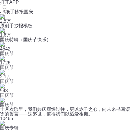
打开APP
a3纸手抄报国庆
2.5万
原创手抄报模板
1.6万
国庆特辑（国庆节快乐）
4542
国庆节
1726
国庆节
2.1万
国庆节
543
国庆节
国庆节
十月欢歌里，我们共庆辉煌过往，更以赤子之心，向未来书写滚
烫的誓言——这盛世，值得我们以热爱相拥。
10
465
国庆专辑