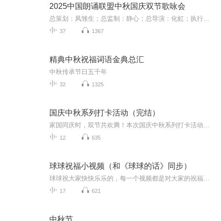
2025中国朗诵联盟中秋国庆双节歌咏会
总策划：凤雏生；总监制：静心；总导演：化虹；执行总监：莺子；执行导演：橙夏；主持人：静心、化虹、橙夏
37
1367
精典中秋祝福词语金典总汇
中秋传承节日五千年
32
1325
国庆中秋系列打卡活动（完结）
家国同庆时，双节共欢腾！本次国庆中秋系列打卡活动，邀你每日解锁多元演播精彩：以诗歌为笔，歌颂祖国山河壮阔与时代华章；清晨用温暖早安问候开启元气一天，深夜以温柔晚安声语卸下疲惫；更有风趣幽默的单口相声逗趣生活，经典耐品的评书细说古今故事。...
12
635
球球祝福小视频（和《球球的话》同步）
球球祝大家快快乐乐的，每一个视频都是对大家的祝福，和《球球的话》同步，一起祝大家快快乐乐的！
17
621
中秋节