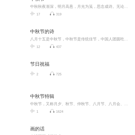
中秋秋夜渐深，明月高悬，月光为笺，思念成诗。无论天涯咫尺，此刻共沐清辉，团圆与守望，都化作心底最暖的灯火。
17
319
中秋节的诗
八月十五是中秋节，中秋节是传统佳节，中国人团圆吃月饼的日子，这个节日自古就有，所以留下了不少关于中秋节的诗
12
437
节日祝福
2
725
中秋节特辑
中秋节，又称月夕、秋节、仲秋节、八月节、八月会、追月节、玩月节、拜月节、女儿节或团圆节，是流行于中国众多民族与汉字文化圈诸国的传统文化节日，时在农历八月十五；因其恰值三秋之半，故名，也有些地方将中秋节定在八月十六。[1-2] 中秋节始于唐朝...
1
1624
画的话