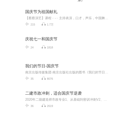
乐）
国庆节为祖国献礼
【蔡蔡演艺】课程﹣-﹣主持表演，口才，声乐，中国舞，民族舞。独特的小舞台，专业的录音棚，每一位同学都能成为优秀的小明星。独特的教学模式，轻松上课，快乐学习！知名主持人，舞蹈家，高级教师任职授课！江南总校：河沟街42号三楼 18545856430江北分校...
215
1.7万
庆祝七一和国庆节
24
1818
我们的节日-国庆节
南京出版传媒集团·南京出版社出版的图书《我们的节日》通过对中国节日文化和节日意义进行深度的挖掘，面向青少年群体构建独具特色的栏目内容，以此丰富春节、元宵节、清明节、端午节、七夕节、中秋节、重阳节等传统节日；六一节、教师节、国庆节等新兴节日的文化内涵和表现形式。促进青少年形成新的节日习俗，提升节日仪式感、认同感。音频作品由金陵朗读者联盟志愿者朗诵，南京音像出版社、金陵图书馆联合制作。
35
8076
二建市政冲刺，适合国庆节逆袭
2020年二级建造师市政专业1、从基础到密训冲刺V2、从精华课程到超压密押V3、0基础同步更新v4、持续更新到2020年考试V5、只要你跟着学让你一次稳拿证V6、渠道超压压题，超压三页纸等独家绝密压题!
36
2619