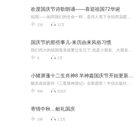
欢度国庆节诗歌朗诵——喜迎祖国72华诞
祖国——如同我们的生命一样，是诗人笔下永恒而温暖的主题。在祖国72周年华诞来临之际，特创建这个诗歌朗诵专辑，诵读经典爱国篇章，和大家一起歌颂祖国，向国庆的献礼！祝愿伟大的祖国繁荣富强，祝愿大家国庆节快乐，度过平安快乐的黄金周假期！
116
11万
国庆节的那些事儿-来历由来风俗习惯
我们伟大的祖国母亲就要过生日了,也是小朋友、大朋友们最喜欢的“国庆小长假”或说“黄金周”还有说”国庆7天乐”的，说法真是不一而足。那么“国庆节”是怎么来的？自古以来国庆节怎么庆贺？新中国国庆节的来历，以及新中国国庆节的庆贺方式又有哪些呢？ ...
6
2万
小猪屏蓬十二生肖神8 羊神篇国庆节开始更新啦！
晓东叔叔新作《三星堆神游记》全新面世！中信出版社出版！京东当当淘宝均有售！点蓝色字收听——《小猪屏蓬爆笑日记2024》《小猪屏蓬爆笑日记2》《小猪屏蓬爆笑日记1》让你笑得喘不上气！《我进故宫当富翁——小猪屏蓬故宫财商笔记》教你成为大富翁！《小...
550
315万
寄情中秋，献礼国庆
195
1.1万