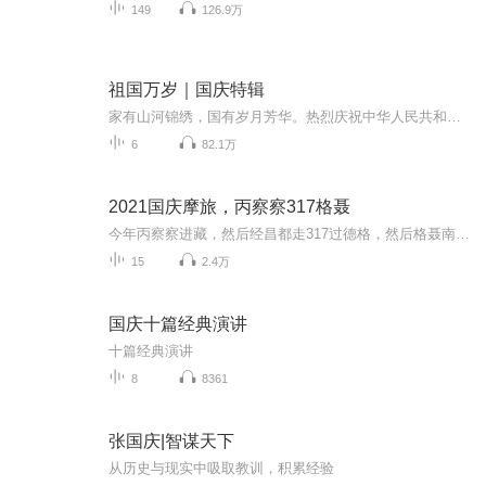
149
126.9万
祖国万岁｜国庆特辑
家有山河锦绣，国有岁月芳华。热烈庆祝中华人民共和国成立73周年！
6
82.1万
2021国庆摩旅，丙察察317格聂
今年丙察察进藏，然后经昌都走317过德格，然后格聂南线，最后沙溪古镇收尾。
15
2.4万
国庆十篇经典演讲
十篇经典演讲
8
8361
张国庆|智谋天下
从历史与现实中吸取教训，积累经验