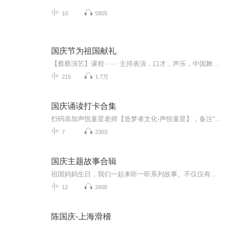
10
5805
国庆节为祖国献礼
【蔡蔡演艺】课程﹣-﹣主持表演，口才，声乐，中国舞，民族舞。独特的小舞台，专业的录音棚，每一位同学都能成为优秀的小明星。独特的教学模式，轻松上课，快乐学习！知名主持人，舞蹈家，高级教师任职授课！江南总校：河沟街42号三楼 18545856430江北分校...
215
1.7万
国庆诵读打卡合集
扫码添加声悦童星老师【造梦者文化-声悦童星】，备注“诵读打卡”报名，已添加好友的，直接发送“诵读打卡”报名，报名成功后进入社群。
7
2303
国庆主题故事合辑
祖国妈妈生日，我们一起来听一听系列故事。不仅仅有《我的祖国》，还有红军故事，也有关于战争的故事，让大家体会到和平年代的不易。
12
2600
陈国庆-上海滑稽