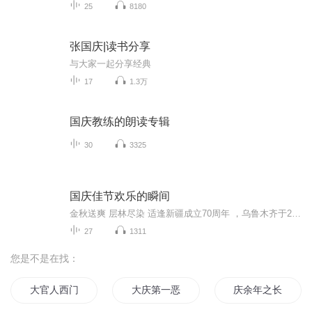
25
8180
张国庆|读书分享
与大家一起分享经典
17
1.3万
国庆教练的朗读专辑
30
3325
国庆佳节欢乐的瞬间
金秋送爽 层林尽染 适逢新疆成立70周年 ，乌鲁木齐于2025年9月23日迎来党中央和习大大带领的慰问团。新疆各族群众欢欣鼓舞，热烈欢迎。
27
1311
您是不是在找：
大官人西门庆
大庆第一恶
庆余年之长歌行