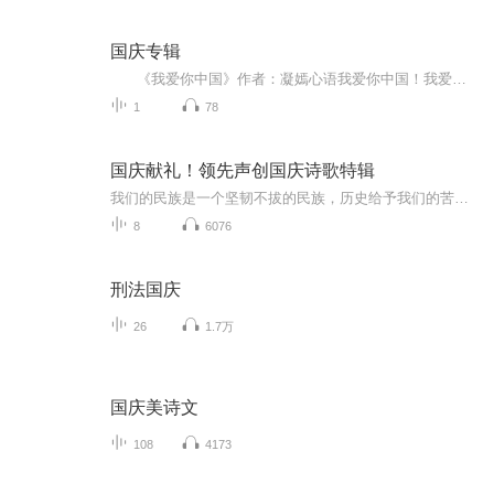
国庆专辑
《我爱你中国》作者：凝嫣心语我爱你中国！我爱你春天蓬勃的秧苗；我爱你秋日金黄的硕果。我爱你中国！我爱你青松气质，我爱你红梅品格！我爱你家乡的甜蔗好像乳汁滋润着我的心窝。我爱你中国，我要把最美的歌儿献给你，我的母亲我的祖国。我爱你中国，我爱...
1
78
国庆献礼！领先声创国庆诗歌特辑
我们的民族是一个坚韧不拔的民族，历史给予我们的苦难都变成了闪着金光的勋章！我们的国家是一个龙腾虎跃的国家，那条巨龙正以不可阻挡之势崛起于神奇的东方！------------------------------------------------值此祖国70周年华诞之际，领先声创以诗歌向祖国献礼！用我们的声音、用我们的热血、用我们的灵魂诵读经典爱国篇章，歌颂我们的祖国！永远繁荣富强！
8
6076
刑法国庆
26
1.7万
国庆美诗文
108
4173