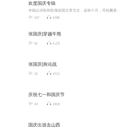
欢度国庆专辑
本辑以诗歌和歌颂祖国文章为主，金秋十月，丹桂飘香，在这个充满丰收喜悦的季节里，我们满怀激动和自豪，迎来了中华人民共和国76周年华诞。这不仅是一个庄重的纪念日，更是全体中华儿女共同欢庆的盛大的节日，承载着深厚的民族情感和历史意义.
167
6788
张国庆|穿越牛熊
91
4.2万
张国庆|舆论战
22
4713
庆祝七一和国庆节
24
1818
国庆出游去山西