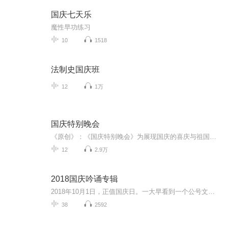
国庆七天乐
魔性早功练习
10
1518
法制史国庆班
12
1万
国庆特别晚会
《原创》：《国庆特别晚会》为展现国庆的喜庆与祖国的深情我将以具体的场景切入从清晨升旗的庄严到街头巷尾的欢庆到历史与当下的交融，用优美的笔触传递对祖国的热爱与自豪！用诗歌和情感美文形式，歌颂祖国的繁荣富强，祝人民幸福安康！
12
2.9万
2018国庆吟诵专辑
2018年10月1日，正值国庆日。一大早看到一个公号文章，正是文天祥的《己卯十月一日至燕越五日罹狴犴有感而赋》。当然，彼十一非当今的十一。不过数字的巧合还是让人感触，今天拿来读一读，体味一番历史英杰的民族情怀，恰也当时。 根据诗题来看，这组诗是写于十月一日至十月五日之间，是文天祥被俘之后所作，这些诗作不仅有凛凛正气，更也能看的到他百端交集的复杂情感。另一首于右任先生的《望大陆》，微信公号有称《望乡》，一句“山之上国之殇”荡气回肠，一并兴起拿来读了一读。仓促间多有瑕疵...
38
2592