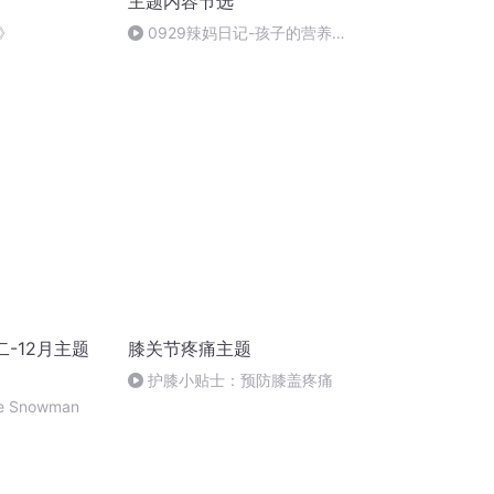
主题内容节选
》
0929辣妈日记-孩子的营养评
估
题二-12月主题
膝关节疼痛主题
护膝小贴士：预防膝盖疼痛
tle Snowman