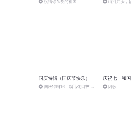
祝福你亲爱的祖国
山河共庆，
国庆特辑（国庆节快乐）
庆祝七一和国
国庆特辑16：魏迅化口技 二
囚歌
胡 东方红+一般唱法和原生态