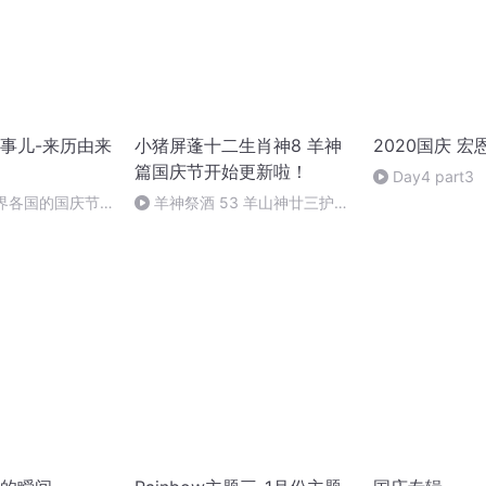
事儿-来历由来
小猪屏蓬十二生肖神8 羊神
2020国庆 宏
篇国庆节开始更新啦！
Day4 part3
世界各国的国庆节-
羊神祭酒 53 羊山神廿三护祭
事儿
坛 敬天地白泽做祭酒（4）