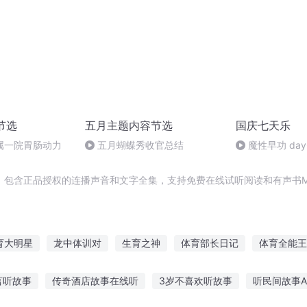
节选
五月主题内容节选
国庆七天乐
属一院胃肠动力
五月蝴蝶秀收官总结
魔性早功 day
，包含正品授权的连播声音和文字全集，支持免费在线试听阅读和有声书M
育大明星
龙中体训对
生育之神
体育部长日记
体育全能王
间
重庆儿女
与少时的育儿日记
体育百科系统
体育无解王
言听故事
传奇酒店故事在线听
3岁不喜欢听故事
听民间故事A
育灵之界