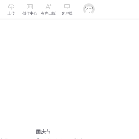
上传
创作中心
有声出版
客户端
国庆节