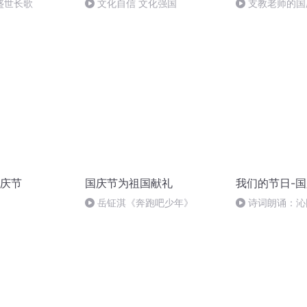
盛世长歌
文化自信 文化强国
支教老师的国
庆节
国庆节为祖国献礼
我们的节日-
岳钲淇《奔跑吧少年》
诗词朗诵：沁
读者：张继军