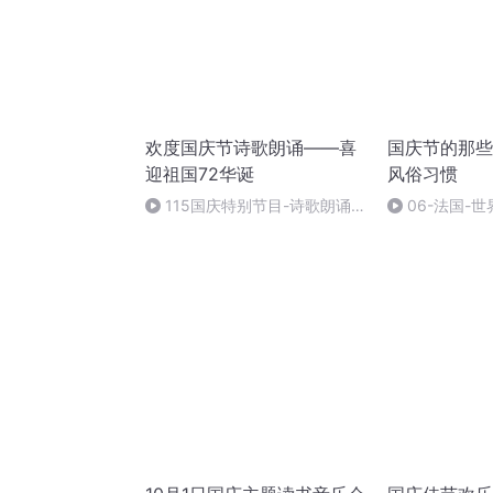
欢度国庆节诗歌朗诵——喜
国庆节的那些
迎祖国72华诞
风俗习惯
115国庆特别节目-诗歌朗诵-
06-法国-
中国梦
国庆节的那些