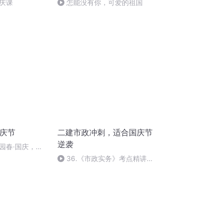
庆课
怎能没有你，可爱的祖国
国庆节
二建市政冲刺，适合国庆节
逆袭
园春·国庆，朗
36.《市政实务》考点精讲第
36节课_2020926212025