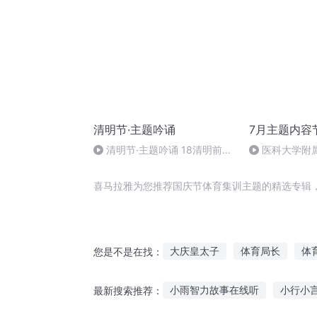
清明节·主题吟诵
7月主题内容
清明节·主题吟诵 18清明前一
医科大学附
日种海棠 顾太清 普通话吟诵
喜马拉雅为您推荐国庆节体育集训主题的精选专辑
大庆皇太子
体育局长
体
您是不是在找：
问题神仙教育中心
体育直播
小雨智力故事在线听
小行小
最新搜索推荐：
仙君育妻记
体育大时代