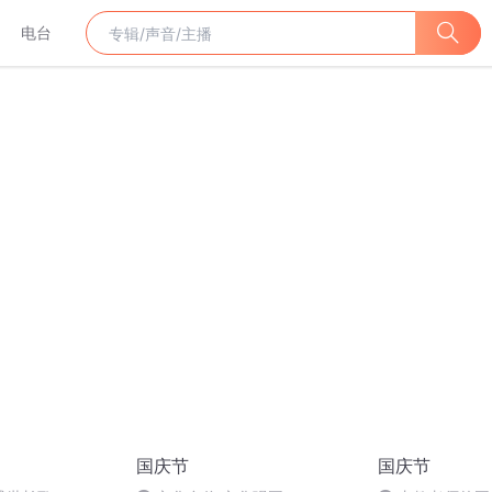
电台
国庆节
国庆节