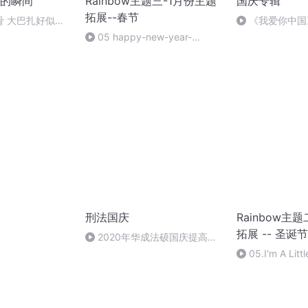
的瞬间
Rainbow主题三-1月份主题
国庆专辑
拓展--春节
骨 大巴扎好似温
《我爱你中国
05 happy-new-year-
nursery-rhymes-english-for-
children
刑法国庆
Rainbow主
拓展 -- 圣诞节
）
2020年华成法硕国庆提高班
刑法陈 (26)
05.I'm A Lit