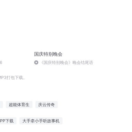
国庆特别晚会
6
《国庆特别晚会》晚会结尾语
P3打包下载。
超能体育生
庆云传奇
一人有庆
致我已经逝去的体育
PP下载
大手牵小手听故事机