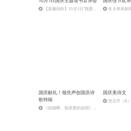
10月1日国庆主题读书音乐会
国庆佳节欢乐
【直播回听】10月1日“我爱你
冬天寒风刺
中国”主题读书音乐会
暖的春天
国庆献礼！领先声创国庆诗
国庆美诗文
歌特辑
想北平（6
《祖国啊，我亲爱的祖国》温
婉