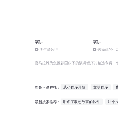
演讲
演讲
少年踏歌行
选择你的生
喜马拉雅为您推荐国庆下的演讲程序的精选专辑，
从小程序开始
文明程序
您是不是在找：
最强程序师
重生之最强程序
听名字联想故事的软件
听小
最新搜索推荐：
天才程序员
程序员会武术
听爸爸说小时的故事
素子背