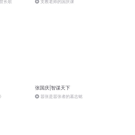
世长歌
支教老师的国庆课
张国庆|智谋天下
》
嚣张是嚣张者的墓志铭