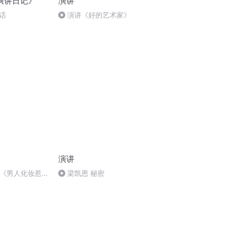
演讲日记》
演讲
话
演讲《好的艺术家》
演讲
宁《男人化妆惹
梁凯恩 秘密