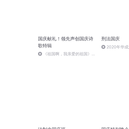
国庆献礼！领先声创国庆诗
刑法国庆
歌特辑
2020年华
刑法陈 (26)
《祖国啊，我亲爱的祖国》温
婉