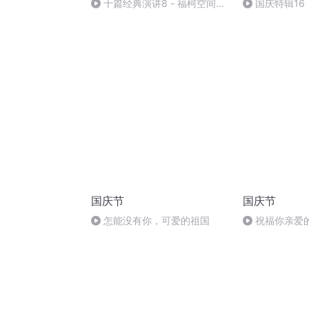
十篇经典演讲8 - 福柯空间回
国庆特辑16
归异托邦演讲
胡 东方红+一
国庆节
国庆节
怎能没有你，可爱的祖国
祝福你亲爱