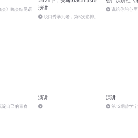
2626下，头马toastmaster
会广演讲社《
演讲
晚会》晚会结尾语
说给你的心里
脱口秀学到老，第5次彩排。
演讲
演讲
沉淀自己的青春
第12期曾学
了谁》