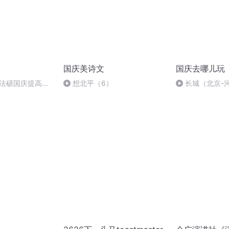
国庆美诗文
国庆去哪儿玩
成法硕国庆提高班
想北平（6）
长城（北京-