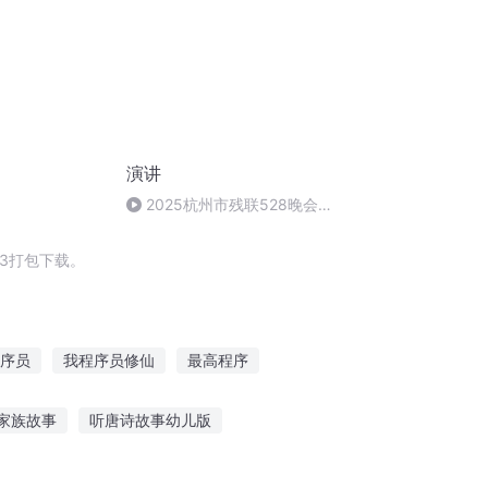
演讲
2025杭州市残联528晚会樊
蓉讲述搞《春日心语》辅导
3打包下载。
序员
我程序员修仙
最高程序
程序员
程序员的美好生活日记
家族故事
听唐诗故事幼儿版
死狗听恐怖故事视频
听内心的故事英语作文