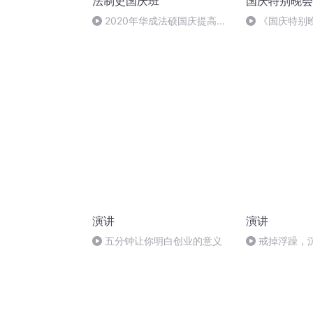
法制史国庆班
国庆特别晚会
2020年华成法硕国庆提高班
《国庆特别
法制史马志冰 (12)
演讲
演讲
五分钟让你明白创业的意义
戒掉浮躁，