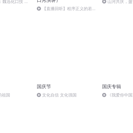
口秀演讲）
：魏迅化口技 二
山河共庆，盛
般唱法和原生态
【直播回听】程序正义的若干
问题
国庆节
国庆专辑
的祖国
文化自信 文化强国
《我爱你中国