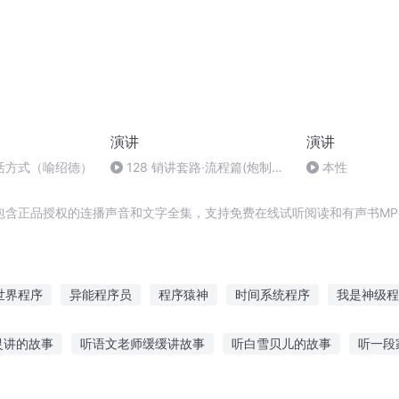
演讲
演讲
活方式（喻绍德）
128 销讲套路·流程篇(炮制一
本性
场收钱、收人、收心、收灵魂的
商业演讲)
包含正品授权的连播声音和文字全集，支持免费在线试听阅读和有声书MP
世界程序
异能程序员
程序猿神
时间系统程序
我是神级程
猿
少女家的程序猫
程序成仙
程序员统治世界
重生之超级
灵讲的故事
听语文老师缓缓讲故事
听白雪贝儿的故事
听一段
最强程序员
程序为王
景故事在线听
有图片听故事的下载
听家教的话故事大全视频