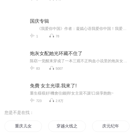
国庆专辑
《我爱你中国》作者：凝嫣心语我爱你中国！我爱你春天蓬勃的秧苗；我爱你秋日金黄的硕果。我爱你中国！我爱你青松气质，我爱你红梅品格！我爱你家乡的甜蔗好像乳汁滋润着我的心窝。我爱你中国，我要把最美的歌儿献给你，我的母亲我的祖国。我爱你中国，我爱...
1
78
炮灰女配她光环藏不住了
陈窈一觉醒来穿成了一本三观不正狗血小说里的炮灰女配。 书里她放着多金貌美的未婚夫不要，偏倒追那穷酸画家男主，最后自己被当作跳板，助男主跨越阶级和自己的堂妹女主搞在一起，而自己则被狼狈赶出家门，结局悲惨。 穿书后的陈窈本着路见不平拔刀...
83
5007
免費 女主光環.我來了!
重生樣樣好!機會往錢捎!女主當不讓!口袋享飽飽~
723
2.8万
您是不是在找：
重庆儿女
穿越火线之王者横空临世2016
庆元纪年