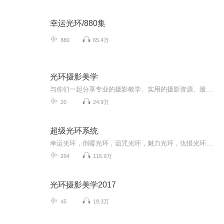
幸运光环/880集
880
65.4万
光环摄影美学
与你们一起分享专业的摄影教学、实用的摄影资源、最新的摄影资讯 等等有关摄影方面的东西。为你提炼精华的摄影知识和小技巧，用最短的时间把最实用的干货分享给你们。订阅微信公众号：Zenandchen 了解更多内容
20
24.9万
超级光环系统
幸运光环，倒霉光环，诅咒光环，魅力光环，仇恨光环，这些是主角的金手指。 超级唐僧闯西游作者汰深新作！新书
264
116.9万
光环摄影美学2017
45
19.3万