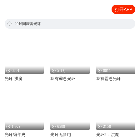
打开APP
2016国庆套光环
6991
5.1万
8011
光环-洪魔
我有霸总光环
我有霸总光环
1.9万
6298
2158
光环编年史
光环无限电
光环2：洪魔