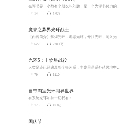
在评书界，小魏有个朋友叫刘鹏，是一个为评书努力的小伙子。在2021年国庆期间，他想弄个特辑，便烦劳我给他录个爱国题材的评书小段儿。这种事情，不是特殊情况，小魏一般不会拒绝，也就给其录了一个《鲁迅踢鬼》，等他传完，我再传到我的专辑里。另外，小...
14
1.6万
魔兽之异界光环战士
【内容简介】辉煌光环，邪恶光环，专注光环，耐久光环……离奇的升级体验，诡异的信息提示，神秘的光环技能，惊险的冒险生活在此书中展开。【作者/主播简介】作者：一株小草啊，网络小说作家。主播：妖魔鬼怪丶裂神【购买须知】1、本作品为付费有声书，前1...
622
270.1万
光环5：丰饶星战役
人类足迹已经遍及整个银河系，丰饶星是系外殖民地中最遥远的一个。尽管丰饶星的大小仅为地球的三分之一，但这里的土地却非常肥沃，为其它殖民地提供粮食补给UNSC海军情报部（奥尼，ONI）注意到丰饶星空域人类船只的神秘失踪事件，并怀疑是叛军所为。海军情报部从前线调回约翰逊上士和伯恩上士率领民兵部队前往保护丰饶星。 丰饶星上空，一艘星盟豺狼传教舰正在搜寻他们所朝拜的古老种族先行者遗留下的遗迹。他们吃惊地发现用来搜索先行者遗迹的导航仪表（先行者Luminary装置的复制品）上显示丰饶星上...
79
6110
自带淘宝光环闯异世界
有系统光环加持一切我有！
175
42.8万
国庆节