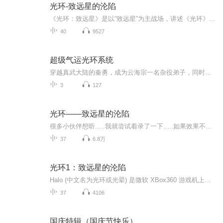
光环-致远星的沦陷
《光环：致远星》是以“致远星”为主战场，讲述《光环》第一代这中秋之柱号进行空间跳跃并发现“光环”之前所发生的战斗。 2552年，在外星文明压倒性的力量面前，只有致远星能带给人类胜利的希望。在那里储备了巨大的军事资源，从培训基地到工业矿物生产，致远星可以满足一切战争需要。它同时也是一个易守难攻的堡垒，驻扎着UNSC致远星的精兵强将，在其行星轨道上还有强大的防御平台。它巨大的战略重要性深深地隐藏在无数的外星殖民世界之中，一直未被强敌发现。然而就在那一年，这颗象征着人类军事力量的...
40
9527
超级气运光环系统
穿越真武大陆的秦勇，成为云海宗一名杂役弟子，同时发现，自己带有超级气运光环系统，准备展开牛气轰轰的崛起之路时，才发现，自己只具备最低等的龙套光环！这是一个悲催穿越者的努力之路，一个从龙套成长为唯一主角的传...
3
127
光环——致远星的沦陷
很多小伙伴想听.....我就尝试着录了一下.....如果效果不好的话，请直接跟我说，毕竟.....上次玩光环.....好像还是上大学的时候.......已经忘得差不多了
37
6.8万
光环1：致远星的沦陷
Halo (中文名为光环或光晕) 是微软 XBox360 游戏机上最成功最火爆最受欢迎的第一人称的科幻射击游戏！这是它的官方小说。不论你是游戏迷还是科幻迷，你都不应该错过这部科幻巨作！光晕小说在美国一再走红，以至于一口气连出了5本——《致远星的沦陷》、《洪魔》、《初次反击》、《奥星的幽灵》、《丰饶星战役》。其中仅《致远星的沦陷》销量就达二十万册，而且名列《出版家周报》（PublishersWeekly）的畅销书名单上。高明人类进入宇宙殖民时代后，与强大而好战的圣约人遭遇，圣约...
37
4106
国庆特辑（国庆节快乐）