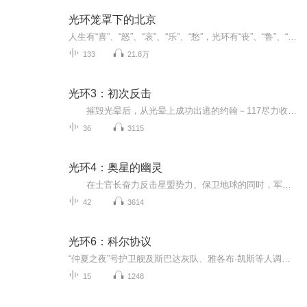
光环笼罩下的北京
人生有“喜”、“怒”、“哀”、“乐”、“愁”，光环有“丧”、“鲁”、“苦”、“欠”、“装”，光环是一种属性，光环是生活的点滴，光环是我们活着的态度。北京80后市井小民，最接地气的脱口秀，被光环笼罩的他们，谈天说地，谈笑风生，谈玄说妙，谈古...
133
21.8万
光环3：初次反击
摧毁光晕后，从光晕上成功出逃的约翰－117尽力收拢被打散的人类残余部队，力图回到地球。而致远星也并未被圣约人彻底摧毁，约翰－117的部下大多还活着。这是因为致远星上有着圣约人渴望得到的光晕建造者所留下的“圣物”。约翰－117超人一般永不停息地...
36
3115
光环4：奥星的幽灵
在士官长奋力反击星盟势力、保卫地球的同时，军情局“情报三处”精心设计了一个计划来为UNSC争取更多时间。奥尼克斯星表面上荒无人烟，是展开新行动的绝佳场所。但士官长摧毁第一个光晕之后，也触发了奥尼克斯星上深藏的上古先贤的科技。UNSC的人类舰...
42
3614
光环6：科尔协议
“仲夏之夜”号护卫舰及斯巴达灰队、雅各布·凯斯等人调查一个被称为“乱石”的叛军殖民地。“乱石”拥有断层跃迁装置，星盟的豺狼人试图与他们交易，用带有人类瞄具的星盟武器进行交换。“乱石”的居民也不满地球政府的统治，甚至一度想加入星盟。星盟高...
15
1248