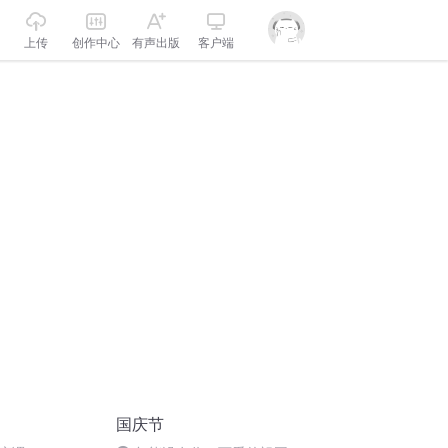
上传
创作中心
有声出版
客户端
国庆节