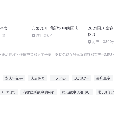
合集
印象70年 我记忆中的国庆
2021国庆摩旅
格聂
儿童
济世者达仁
尾声，380
含正品授权的连播声音和文字全集，支持免费在线试听阅读和有声书MP3
安庆年记事
庆云传奇
一人有庆
庆元纪年
嘉庆皇帝
重生西门庆
庆余年之我叫王启年
大庆皇太子
异能重生西门
0一15岁)
有哪些听故事的app
把老故事说给你听
婴儿听的
庆阳成长手札
日听玛利亚的故事
宝贝听故事在线直播观看
聋子听哑巴讲鬼故事