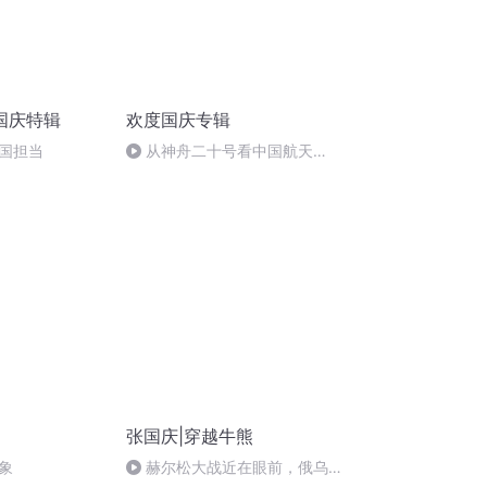
国庆特辑
欢度国庆专辑
国担当
从神舟二十号看中国航天
的“隐形实力”
张国庆|穿越牛熊
象
赫尔松大战近在眼前，俄乌冲