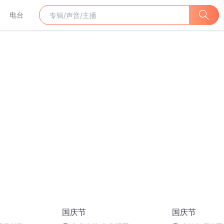
电台
国庆节
国庆节