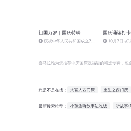
祖国万岁｜国庆特辑
国庆诵读打卡
庆祝中华人民共和国成立73
10月7日-好
周年 天安门广场举行升国旗仪式
喜马拉雅为您推荐中庆国庆祝福语的精选专辑，包
大官人西门庆
重生之西门庆
您是不是在找：
斗破之天庆焰火
普天同庆
小孩边听故事边吃饭
听故事(1
最新搜索推荐：
大庆第一恶
水浒西门庆
讲故事辛普森在线听
日语每