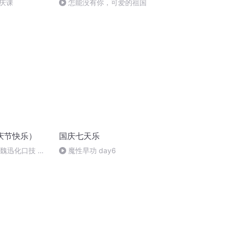
庆课
怎能没有你，可爱的祖国
庆节快乐）
国庆七天乐
：魏迅化口技 二
魔性早功 day6
唱法和原生态