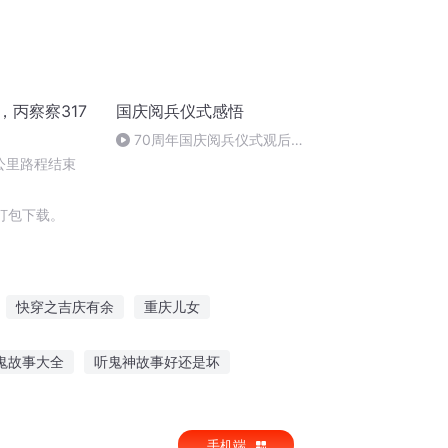
，丙察察317
国庆阅兵仪式感悟
70周年国庆阅兵仪式观后感
作者：卞雨祺 朗读者：卞雨祺
0公里路程结束
打包下载。
快穿之吉庆有余
重庆儿女
庆
庆之的野望
庆余年之长歌行
鬼故事大全
听鬼神故事好还是坏
前任发晚安故事给我听
手机端