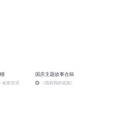
突的关键之战，将会如何发展？
滑稽
国庆主题故事合辑
达-欢歌笑语
《我和我的祖国》