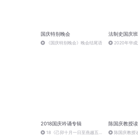
国庆特别晚会
法制史国庆班
《国庆特别晚会》晚会结尾语
2020年华
法制史马志冰 (1
2018国庆吟诵专辑
陈国庆教授读
18《己卯十月一日至燕越五
陈国庆教授读