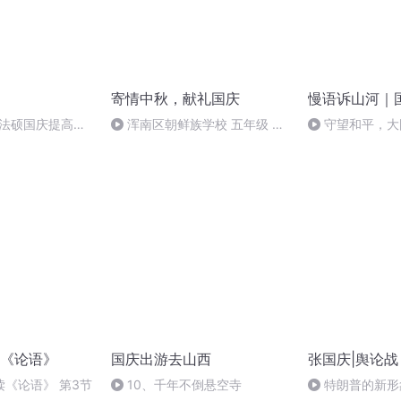
寄情中秋，献礼国庆
慢语诉山河｜
成法硕国庆提高班
浑南区朝鲜族学校 五年级 孙
守望和平，大
2)
多永
《论语》
国庆出游去山西
张国庆|舆论战
《论语》 第3节
10、千年不倒悬空寺
特朗普的新形