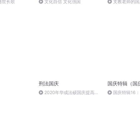
盛世长歌
文化自信 文化强国
支教老师的国
刑法国庆
国庆特辑（国
）
2020年华成法硕国庆提高班
国庆特辑16
刑法陈 (26)
胡 东方红+一般