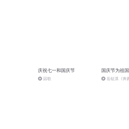
日罹狴犴有感而赋》组律18首
文天祥 自由吟诵
庆祝七一和国庆节
国庆节为祖国
囚歌
岳钲淇《奔