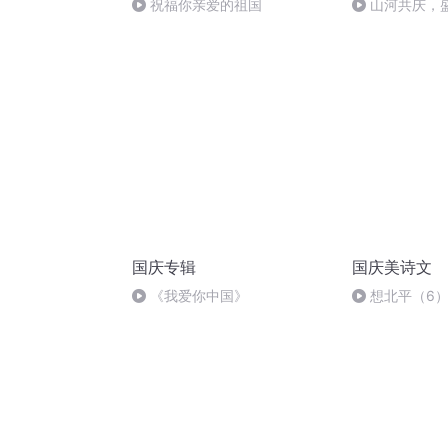
祝福你亲爱的祖国
山河共庆，
国庆专辑
国庆美诗文
《我爱你中国》
想北平（6