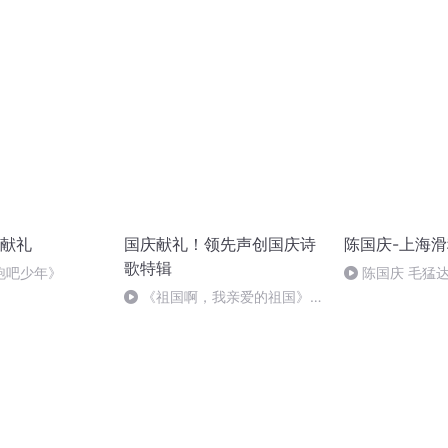
献礼
国庆献礼！领先声创国庆诗
陈国庆-上海
歌特辑
跑吧少年》
陈国庆 毛猛
《祖国啊，我亲爱的祖国》温
婉