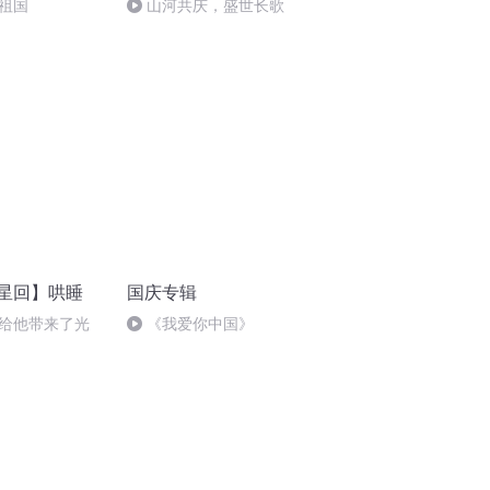
祖国
山河共庆，盛世长歌
沈星回】哄睡
国庆专辑
给他带来了光
《我爱你中国》