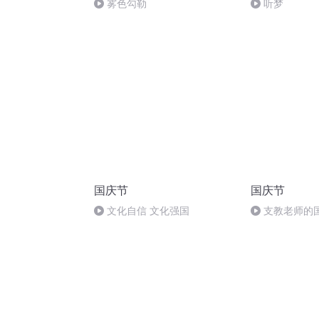
雾色勾勒
听梦
国庆节
国庆节
文化自信 文化强国
支教老师的