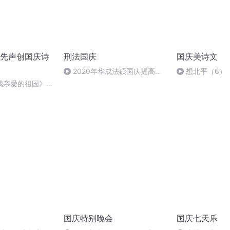
先声创国庆诗
刑法国庆
国庆美诗文
2020年华成法硕国庆提高班
想北平（6）
刑法陈 (26)
我亲爱的祖国》温
国庆特别晚会
国庆七天乐