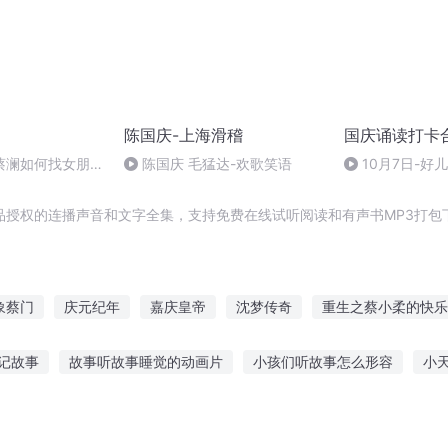
陈国庆-上海滑稽
国庆诵读打卡
蔡澜如何找女朋
陈国庆 毛猛达-欢歌笑语
10月7日-好
优先 #蔡澜
品授权的连播声音和文字全集，支持免费在线试听阅读和有声书MP3打包
象蔡门
庆元纪年
嘉庆皇帝
沈梦传奇
重生之蔡小柔的快乐
重生之西门庆
大庆皇太子
剑仙沈万三
重生之我是蔡锷
记故事
故事听故事睡觉的动画片
小孩们听故事怎么形容
小
兰杰讲鬼故事
跟着感觉听故事的成语
小脚鸭在线听故事
曼德