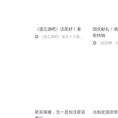
《遗忘酒吧》沈星妤丨著
国庆献礼！领
歌特辑
《遗忘酒吧》第五十七集 结
束，或者开始
《祖国啊，
婉
星辰璀璨，无一是你沈星辰
法制史国庆班