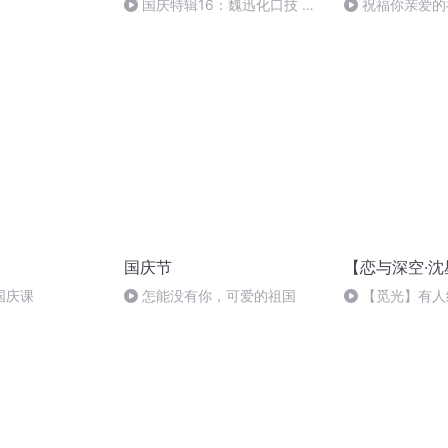
国庆特辑16：魏迅化口技 二
祝福你亲爱的
胡 东方红+一般唱法和原生态
国庆节
【恋与深空·
国庆课
怎能没有你，可爱的祖国
【觅光】有人