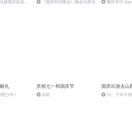
成法硕国庆提高班
《国庆特别晚会》晚会结尾语
魔性早功 day
2)
献礼
庆祝七一和国庆节
国庆出游去山
跑吧少年》
囚歌
10、千年不