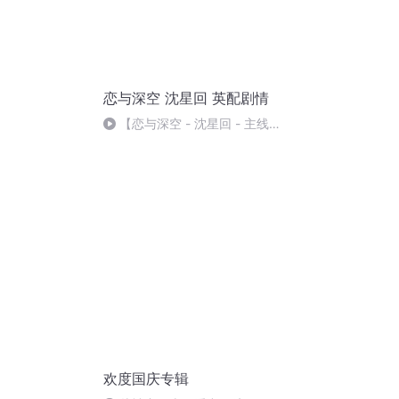
恋与深空 沈星回 英配剧情
【恋与深空 - 沈星回 - 主线剧
情1-8章cut】英配英文字幕超长
纯享英语学习
欢度国庆专辑