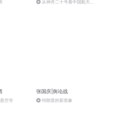
6
从神舟二十号看中国航天
的“隐形实力”
西
张国庆|舆论战
倒悬空寺
特朗普的新形象