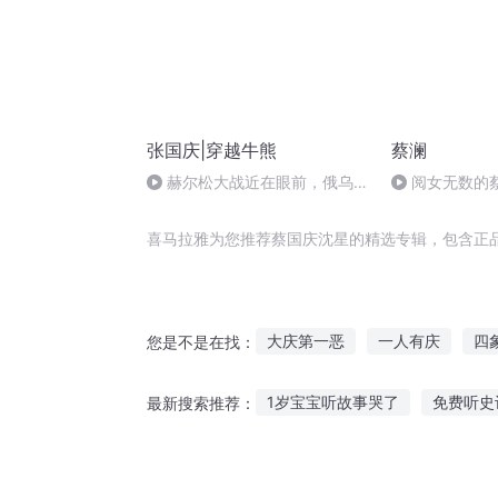
张国庆|穿越牛熊
蔡澜
赫尔松大战近在眼前，俄乌冲
阅女无数的
突的关键之战，将会如何发展？
友？眼神轻佻的
喜马拉雅为您推荐蔡国庆沈星的精选专辑，包含正
大庆第一恶
一人有庆
四
您是不是在找：
庆余年之长歌行
普天同庆
1岁宝宝听故事哭了
免费听史
最新搜索推荐：
安庆年记事
沈天一传奇
听真实案例故事的网站
听罗