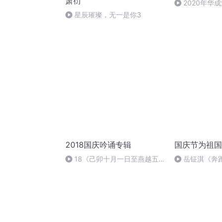
萧衍
2020年华
法制史马志冰 (1
星辰璀璨，无一是你3
2018国庆吟诵专辑
国庆节为祖国
18《己卯十月一日至燕越五
岳钲淇《奔
日罹狴犴有感而赋》组律18首
文天祥 自由吟诵