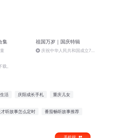
合集
祖国万岁｜国庆特辑
儿童
庆祝中华人民共和国成立73
周年 天安门广场举行升国旗仪式
下载。
生活
庆阳成长手札
重庆儿女
异能重生西门庆
重生西门庆
庆云传奇
天才听故事怎么定时
番茄畅听故事推荐
拉鬼故事在线听
大妈听呼噜入睡的故事
手机端