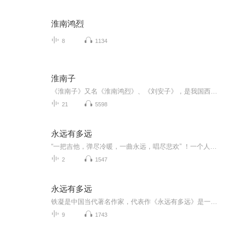
淮南鸿烈
8
1134
淮南子
《淮南子》又名《淮南鸿烈》、《刘安子》，是我国西汉时期创作的一部论文集，由西汉皇族淮南王刘安主持撰写，故而得名。该书在继承先秦道家思想的基础上，综合了诸子百家学说中的精华部分，对后世研究秦汉时期文化起到了不可替代的作用。
21
5598
永远有多远
“一把吉他，弹尽冷暖，一曲永远，唱尽悲欢” ！一个人，一把吉他 ，《永远有多远》极简版，以极简的编曲，极简的配器，极简的歌词，纯澈又有极简的嗓音问世！这也是极简主义代表歌手肖夏（SUMMER XIAO）的又一力作！作为国内首位提出“极简主义流行歌曲”的歌手，肖夏一直贯彻自己的极简风格，《永远有多远》的编曲和伴奏仅为一把吉他，短短几句歌词更是将“极简”做到了极致，歌手肖夏始终相信“历尽四海八荒，看尽千江寒月，最真最美的，往往都在简单和朴素里，时间从来不语，却回答了所有的问题！...
2
1547
永远有多远
铁凝是中国当代著名作家，代表作《永远有多远》是一部以北京胡同为背景，通过主人公白大省坎坷的情感经历和固守的“仁义”品格，深刻探讨传统美德在现代社会中的困境、女性命运以及“永恒”意义的中篇小说力作，也因其对社会变迁和人性的深刻洞察而成为当...
9
1743