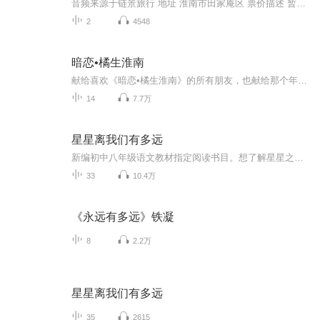
音频来源于链景旅行 地址 淮南市田家庵区 票价描述 暂无 开放时间 全天 乘车信息 公共汽车3、110、127、到公园前门；公共汽车3、110、127、到北海后门。地址：淮南市西城区文津街1号
2
4548
暗恋•橘生淮南
献给喜欢《暗恋•橘生淮南》的所有朋友，也献给那个年少时为了喜欢的那个人而默默努力的自己。第九章后声音审核不通过就没法再上传了，大概是涉及到了版权的问题。如果有朋友还没看过原著，一定要去看看原著呐(2021.8.12补充:才发现之前第一章到第十二章的节目在29天前因为版权问题被下架了，有点难受，但是也理解，回顾了之前好多的评论，谢谢大家的支持!)
14
7.7万
星星离我们有多远
新编初中八年级语文教材指定阅读书目。想了解星星之间的关系吗？想研究它们隐含的科学奥秘吗？那就来吧！已完结
33
10.4万
《永远有多远》铁凝
8
2.2万
星星离我们有多远
35
2615