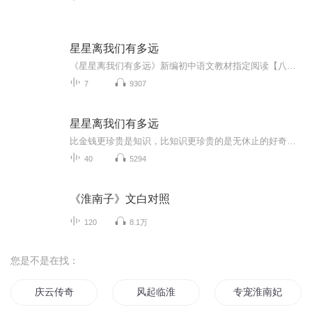
星星离我们有多远
《星星离我们有多远》新编初中语文教材指定阅读【八年级】天文学是一门奥妙无穷，令人神往的学科。或者把历代天文学家创造“量天尺”的过程娓娓道来，介绍了从近处的月亮，到极远处的类心体的距离的量、估，包含了大量的天文知识和历史知识。作品文笔流畅，故事性强，是难得的天文科普佳作。作者：卞毓麟主播：Angel涵儿，00后小主播，已播音两年。代表作《为什么薯条这么迷人？》《小学生小古文200课》《淘气包小精灵》等。
7
9307
星星离我们有多远
比金钱更珍贵是知识，比知识更珍贵的是无休止的好奇心，而比好奇心更珍贵的，是我们头上的星空。当你低头玩手机玩累了的时候，不妨抬头看看星空，浩渺无垠，深邃神秘，我相信，你会看到一个令人震撼不已的全新世界。如果你想知道，夜空中的星星离我们有多...
40
5294
《淮南子》文白对照
120
8.1万
您是不是在找：
庆云传奇
风起临淮
专宠淮南妃