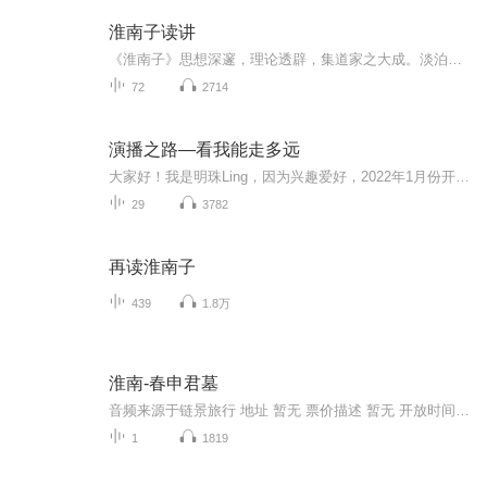
淮南子读讲
《淮南子》思想深邃，理论透辟，集道家之大成。淡泊无为，蹈虚守静，出入经道。《淮南子》文笔瑰丽，雄浑多姿，成为文宗秦汉的典籍。《淮南子》中杰出的科学成就，泽惠古今，令人称绝。
72
2714
演播之路—看我能走多远
大家好！我是明珠Ling，因为兴趣爱好，2022年1月份开始步入有声演播。一路走来积累了很多心得体会，希望与同路人分享共勉，也希望大家能给我更多的鼓励和支持，咱们抱团取暖，让自己的爱好发挥的更好，让我们的演播之路走的更远！每周更新1~2期！期待你们...
29
3782
再读淮南子
439
1.8万
淮南-春申君墓
音频来源于链景旅行 地址 暂无 票价描述 暂无 开放时间 暂无 乘车信息 暂无
1
1819