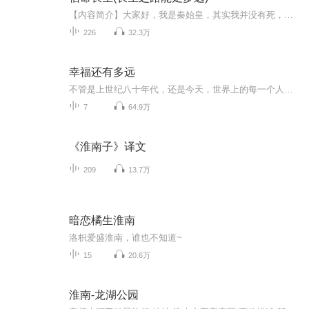
【内容简介】大家好，我是秦始皇，其实我并没有死，我在西安有100吨黄金，我现在需要2000元人民币解冻我在西安的黄金，你微信，支付宝转给我都可以。账号就是我的手机号码！转过来后，我明天直接带部队复活，让你统领三军！李子木第一次看到这条诈骗短信的...
226
32.3万
幸福还有多远
不管是上世纪八十年代，还是今天，世界上的每一个人都在用心丈量，幸福还有多远。
7
64.9万
《淮南子》译文
209
13.7万
暗恋橘生淮南
洛枳爱盛淮南，谁也不知道~
15
20.6万
淮南-龙湖公园