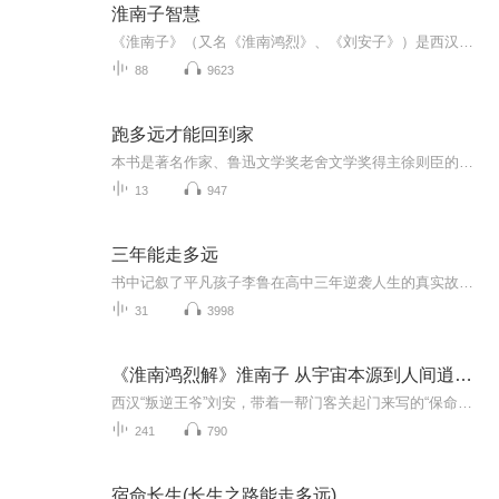
淮南子智慧
《淮南子》（又名《淮南鸿烈》、《刘安子》）是西汉皇族淮南王刘安及其门客收集史料集体编写而成的一部哲学著作。《淮南子》在继承先秦道家思想的基础上，糅合了阴阳、墨、法和一部分儒家思想，但主要的宗旨属于道家。
88
9623
跑多远才能回到家
本书是著名作家、鲁迅文学奖老舍文学奖得主徐则臣的散文精选集。内分为故乡、城市、游记三大题材，收录了作者历年来的文章六十余篇。在口语化的抒情书写中，有变幻中的故乡物事人、沉浮的个人成长轨迹，以及不断行走中的感悟。作者从灵魂无处安放的远方，奔赴光阴深处的故乡，以敏锐、正直、宽阔的写作体认卑微人生的艰难，也正视了人类经验的复杂性。
13
947
三年能走多远
书中记叙了平凡孩子李鲁在高中三年逆袭人生的真实故事。普通家庭出身的李鲁，资质本也平平，但在母亲鲁稚长达十余年的精心打磨下，内心强大，适应力极强。在高考之路走不通的情况下，李鲁一家毅然决定让他避开高考的独木桥，就读康福国际高中部。三年里，李鲁在国际化的教育环境里，利用自身强大内心释放潜力，逐渐放射光彩，终以出色的表现收获了美国加州大学伯克利分校和英国圣安德鲁斯大学等8所名校的录取。
31
3998
《淮南鸿烈解》淮南子 从宇宙本源到人间逍遥 刘安
西汉“叛逆王爷”刘安，带着一帮门客关起门来写的“保命秘籍”《淮南鸿烈解》，才是真·人间清醒！它讲透了如何在乱世中安身立命、养神养心。从宇宙运转的硬核道理，比如为啥天塌西北、地陷东南，到帝王将相的处世心法，再到普通人的修身养性，教你“心静...
241
790
宿命长生(长生之路能走多远)