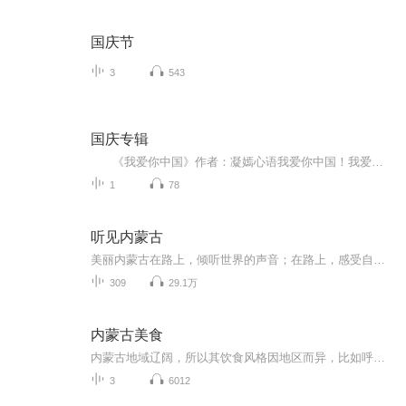
国庆节
3
543
国庆专辑
《我爱你中国》作者：凝嫣心语我爱你中国！我爱你春天蓬勃的秧苗；我爱你秋日金黄的硕果。我爱你中国！我爱你青松气质，我爱你红梅品格！我爱你家乡的甜蔗好像乳汁滋润着我的心窝。我爱你中国，我要把最美的歌儿献给你，我的母亲我的祖国。我爱你中国，我爱...
1
78
听见内蒙古
美丽内蒙古在路上，倾听世界的声音；在路上，感受自然的脉动。听见内蒙古
309
29.1万
内蒙古美食
内蒙古地域辽阔，所以其饮食风格因地区而异，比如呼和浩特地理位置靠近塞内，融合了中国南北各地的饮食；呼伦贝尔和兴安盟处于中国东北地区，所以这一带融合了草原美食和东北美食文化；而阿拉善盟地处大西北，与甘肃、新疆为邻，所以饮食习惯上除了草原风...
3
6012