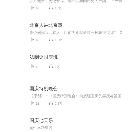
岁月无声，史迹长存。翻开共和国历史的一隅，“三千孤儿入内蒙”这段铭刻中华民族血乳交融的历史佳话感动着一代又一代人。当年的承诺跨越时空，深情诠释着草原母亲宽广包容的胸怀与超越民族血缘的大爱。2021年3月5日，习近平总书记在参加十三届全国人大四...
40
1591
北京人讲北京事
爱悦妈妈我北京人，目前为止就做过一种职业“导游”！2004年考取的北京市初级导游证2008年奥运会这年，一举考下中级导游证（中级导游证在北京能考下来的也是为数不多的，我自豪）2012年考取出镜领队证虽然现在不在一线带团啦，仍然可以发挥我的专长，给大家分享点世界历史、中国历史、北京文化、民俗，历史趣事等！❤️关注我，给您带来意想不到的收获！同时您也可以关注我的dy：208352096，可以看到爱悦妈妈声情并茂的讲故事！
18
1312
法制史国庆班
12
1万
国庆特别晚会
《原创》：《国庆特别晚会》为展现国庆的喜庆与祖国的深情我将以具体的场景切入从清晨升旗的庄严到街头巷尾的欢庆到历史与当下的交融，用优美的笔触传递对祖国的热爱与自豪！用诗歌和情感美文形式，歌颂祖国的繁荣富强，祝人民幸福安康！
12
2.9万
国庆七天乐
魔性早功练习