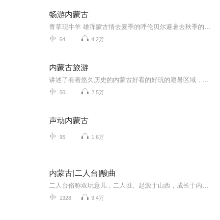
畅游内蒙古
青草现牛羊 雄浑蒙古情去夏季的呼伦贝尔避暑去秋季的额济纳看胡杨到冬季的林场邂逅童话世界这里是FM轻奢拾光 畅游内蒙古添加vx：FMQSSGFM 来互动呀
64
4.2万
内蒙古旅游
讲述了有着悠久历史的内蒙古好看的好玩的避暑区域，感受蒙古民族的传统文化和历史的变迁留给我们的文化遗产……
50
2.5万
声动内蒙古
95
1.6万
内蒙古|二人台|酸曲
二人台俗称双玩意儿，二人班。起源于山西，成长于内蒙古，是流行于内蒙古自治区中西部及山西、陕西、河北三省北部地区的传统戏曲剧种。因为其剧目大多采用一丑一旦二人演唱的形式，所以叫二人台。各地的二人台，在长期发展过程中，逐渐形成不同的艺术风格...
1928
9.4万