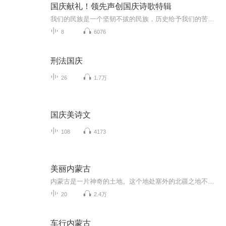
国庆献礼！领先声创国庆诗歌特辑
我们的民族是一个坚韧不拔的民族，历史给予我们的苦难都变成了闪着金光的勋章！我们的国家是一个龙腾虎跃的国家，那条巨龙正以不可阻挡之势崛起于神奇的东方！------------------------------------------------值此祖国70周年华诞之际，领先声创以诗歌向祖国献礼！用我们的声音、用我们的热血、用我们的灵魂诵读经典爱国篇章，歌颂我们的祖国！永远繁荣富强！
8
6076
刑法国庆
26
1.7万
国庆美诗文
108
4173
美丽内蒙古
内蒙古是一片神奇的土地。这个地处塞外的北疆之地不但拥有辽阔的草原、广袤的大漠，还拥有独特的风土人情。并且，内蒙古有其天然草场辽阔而宽广，总面积位居中国五大草原之首。千百年来，牧人、牲畜、草原三者交织在一起，在这片神奇的土地上创造了灿烂的...
20
2.4万
车行内蒙古