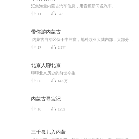
汇集海量内蒙古汽车信息，用音频新闻说汽车。
11
573
带你游内蒙古
内蒙古自治区位于中纬度，地处欧亚大陆内部，大部分地区处在东亚季风的影响之下，属于温带大陆性季风气候区，气候复杂多样，四季分明。
17
2.3万
北京人聊北京
聊聊北京历史的前世今生
60
44.5万
内蒙古寻宝记
10
1232
三千孤儿入内蒙