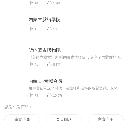
10
1518
内蒙古脉络学院
4
105
听内蒙古博物院
《美丽内蒙古》之 听内蒙古博物院 ：集合了内蒙古的历史、地域与民族特色，是浓缩了中国北方亿万年来生态变迁史与草原文明发展史的一部“百科全书”。
41
8.5万
内蒙古•青城合唠
用声音记录这个时代，涵盖呼和浩特的各界资讯、文体娱乐，帮助用户放松手眼，听遍青城。...
73
10.3万
您是不是在找：
南京往事
普天同庆
东京之王