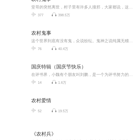
堂哥的突然离世，村子里有许多人撞邪，大家都说，这是因为我堂哥怨气太重所导致的。 瞎子婆婆说，我要代替堂哥结阴亲， 才能救村里人。 我答应了，而在结亲那天，我发现瞎子婆婆早就已经死了，尸体放在我堂哥的坟里，而我堂哥不知所踪.......
377
398.5万
农村鬼事
这个世界到底有没有鬼，众说纷纭。鬼神之说纯属无稽之谈，是由于人对死亡的恐惧和对未知世界的好奇心驱使下，所谓“世间本无鬼，鬼自由心生”，就是他们的理论与原则。在我国，一直宣扬无神论，一旦有一些超自然的现象流传民间时，国家就会派出一些所谓的权威专家，用一些并不合理的解释来掩盖真相，封杀流言，这不能怪国家和政权，因为有太多图谋不轨的人，打着挑战传统科学的旗号蛊惑大众的思想，一旦群众的思想被蒙蔽，后果是可怕的。
76
40.4万
国庆特辑（国庆节快乐）
在评书界，小魏有个朋友叫刘鹏，是一个为评书努力的小伙子。在2021年国庆期间，他想弄个特辑，便烦劳我给他录个爱国题材的评书小段儿。这种事情，不是特殊情况，小魏一般不会拒绝，也就给其录了一个《鲁迅踢鬼》，等他传完，我再传到我的专辑里。另外，小...
14
1.6万
农村爱情
52
19.5万
《农村兵》