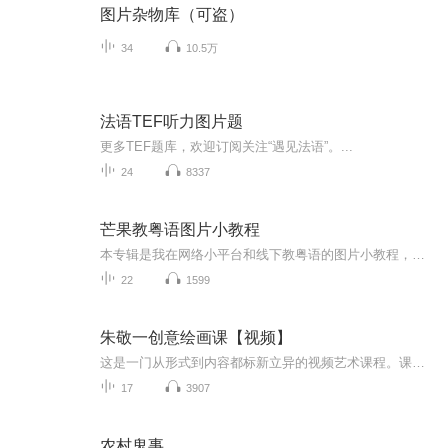
图片杂物库（可盗）
34
10.5万
法语TEF听力图片题
更多TEF题库，欢迎订阅关注“遇见法语”。...
24
8337
芒果教粤语图片小教程
本专辑是我在网络小平台和线下教粤语的图片小教程，做成图片是方便传播保存下来哦！这些教程涉及生活各方面，而且是基础加地道口语都有，非常实用，建议保存！
22
1599
朱敬一创意绘画课【视频】
这是一门从形式到内容都标新立异的视频艺术课程。课程创新性的采用 “小白养成记”的真人秀形式进行录制。朱敬一带领四位小白学员从零开始，用最基本的方式，完成一张表达自我内心的创意画作。本套课程不光好学好用，而且好玩好看，绝不枯燥。来欣赏下学员...
17
3907
农村鬼事