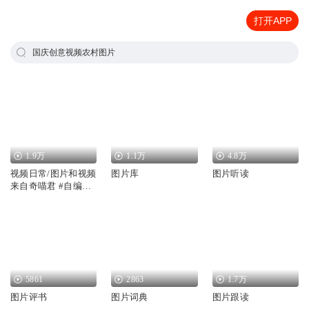
打开APP
国庆创意视频农村图片
1.9万
1.1万
4.8万
视频日常/图片和视频
图片库
图片听读
来自奇喵君 #自编视
频
5861
2863
1.7万
图片评书
图片词典
图片跟读