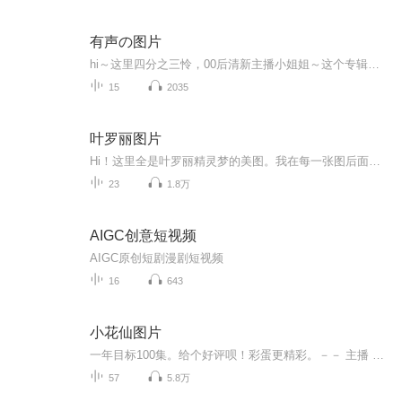
有声の图片
hi～这里四分之三怜，00后清新主播小姐姐～这个专辑是由四分之三怜与微笑小熊工作室合作出版，由于都是千怜的工作室，所以质量保障十分，如果您恶意差评，说明您眼睛要么是x了，要么就是您道德有问题～好啦，也当作是千怜500粉丝的福利专辑叭别对我说我喜欢你你廉价的喜欢抵不上夏天的一根雪糕
15
2035
叶罗丽图片
Hi！这里全是叶罗丽精灵梦的美图。我在每一张图后面都给大家留了点时间让大家把喜欢的图保存下来。如果你觉得这个图不太清晰，你可以私信找我要原图哦！
23
1.8万
AIGC创意短视频
AIGC原创短剧漫剧短视频
16
643
小花仙图片
一年目标100集。给个好评呗！彩蛋更精彩。－－ 主播 贝瑞吖也叫逆光小爱
57
5.8万