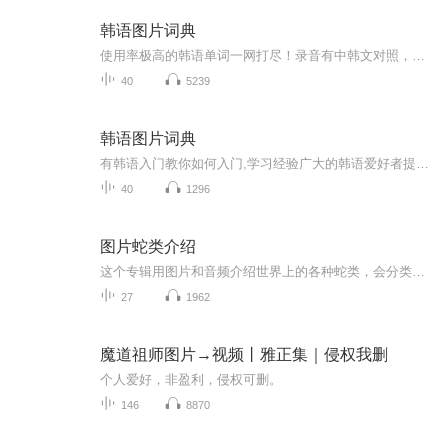
韩语图片词典
使用率极高的韩语单词一网打尽！录音有中韩文对照，方便同学们在路上收听磨耳朵！更多韩语学习的内容，欢迎关注订阅“韩语助手FM” ：）
40
5239
韩语图片词典
有韩语入门教你如何入门,学习经验广大的韩语爱好者提供自己学习的心得体会;韩语词汇包含各类词汇满足你各个方面的需求;韩语阅读:韩国古今各种书籍、童话、谚语等的阅读;韩语...
40
1296
图片蛇类介绍
这个专辑用图片和音频介绍世界上的各种蛇类，会分类别介绍，如有错误欢迎指正。
27
1962
魔道祖师图片→视频丨雅正集｜侵权我删
个人爱好，非盈利，侵权可删。
146
8870