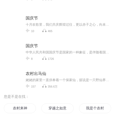
国庆节
十月欢歌里，我们共庆辉煌过往，更以赤子之心，向未来书写滚烫的誓言——这盛世，值得我们以热爱相拥。
10
465
国庆节
中华人民共和国国庆节是国家的一种象征，是伴随着国家的出现而出现的。让我们用诗歌朗诵歌颂祖国的繁荣富强，国泰民安。
8
1726
农村出马仙
姥姥的家里一直供奉着一个保家仙，据说是一只野仙界有头有脸的狐仙，这本跟我毫无关系。万万没想到，年少时的一意外却让我踏入了这不同凡响的出马之路，一个20年的赌局，认我的小命跟保家仙紧紧的拴在了一起，为了保命，我不得不苦学功法，纵然書怕，也硬...
157
356.6万
您是不是在找：
农村来神
穿越之如意农家
我是个农村人