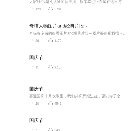
大家好!我是刚认证的新主播，很荣幸也很希望在这里与大家相识，希望能得到大家的多多关注和支持!在此表示深深的谢意!我是一个喜欢艺术，热爱生活的人，播读书稿只是我其中的一个爱好。在这个领域我不是最专业和最优秀的，但是我一定会尽最大努力去完成好。...
120
5701
奇喵人物图片and经典片段～
奇喵各专辑的好看图片and经典片段～图片要的私我哦～我发泥～（要关注+专辑好评噢）
26
1172
国庆节
11
2.1万
国庆节
喜迎国庆十月欢歌里，我们共庆辉煌过往，更以赤子之心，向未来书写滚烫的誓言——这盛世，值得我们以热爱相拥。
20
4542
国庆节
3
543