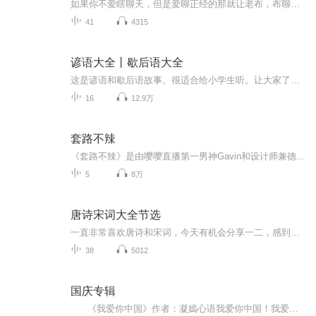
如果你不爱瞎聊天，但是爱聊正经的那就让老布，布聊天来陪你雅阁布。。。一个追求有”成就感“地躺平的大叔喜欢体验各种的生活体验过很多的生活最大的嗜好就是跟你分享那些学校教的和不教的事情文化，生活，世界，职场，情感，知识，技能这些内容唯一的共...
41
4315
谚语大全丨歇后语大全
这是谚语和歇后语故事。很适合给小学生听。让大家了解歇后语和谚语的故事。
16
12.9万
套路不辣
《套路不辣》是由嘤嘤直播第一男神Gavin和设计师兼德云社青年相声演员士凯同学，以及个性十足的美女英语老师Coka组成的一档90后青春脱口秀节目，栏目会不定期为大家带来青春、活力、积极向上的节目内容，定期还会为大家请到神秘嘉宾参与直播与听众互动，每...
5
8万
唐诗宋词大全节选
一直非常喜欢唐诗和宋词，今天有机会分享一二，感到无比欣慰节目主题：感受中国唐诗宋词的无尽魅力适合谁听：大众书籍信息：鉴赏文字深入浅出，言简意赅，优美精当内容重点：主播精心挑选了不同时期精美诗文我们可以从中得到更多的人生启迪主播介绍：有声...
38
5012
国庆专辑
《我爱你中国》作者：凝嫣心语我爱你中国！我爱你春天蓬勃的秧苗；我爱你秋日金黄的硕果。我爱你中国！我爱你青松气质，我爱你红梅品格！我爱你家乡的甜蔗好像乳汁滋润着我的心窝。我爱你中国，我要把最美的歌儿献给你，我的母亲我的祖国。我爱你中国，我爱...