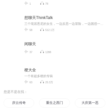
1
78
想聊天ThinkTalk
三个现居悉尼的女生，一边反思一边冒险，一边困惑一边成长。因为经常手舞足蹈的聊天到停不下来，于是共同开启了这场探索多元价值观和生活更多可能性的播客之旅。如果在苟且的生活工作之余，你也和我们一样爱想东想西，聊天聊地，爱多元观点碰撞出的火花和...
58
512.1万
闲聊天
37
1288
梗大全
一个有超多梗的专辑
63
25.3万
您是不是在找：
庆云传奇
重生之西门庆
大庆第一恶