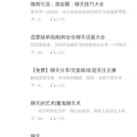
微商引流，朋友圈，聊天技巧大全
每天学一点知识，会让你在创业的过程中少走很多弯路！做不好的时候，其实就是脑袋里的料太少了，太缺乏技巧了，你会发现，当你有了价值，有了能力，你赚钱就是顺其自然的事情了!
13
8.7万
恋爱脱单指南|和女生聊天话题大全
想恋爱脱单，又怕不会聊天?妙语君给你分享一个500万人都在偷偷使用的恋爱聊天小程序。WX搜索：恋爱良言妙语。甜甜的恋爱你也会有哦，心动不如行动。
103
1.9万
【免费】聊天分享/无套路/欢迎关注主播
解忧杂货专集，专治各种困惑、烦恼，全程干货分享，招招管用，满满真心，拿走不用谢，喜欢就关注主播，订阅专辑，并给五星好评，激励主播持续创作。欢迎评论区互动，也可以提出您的问题，我来专题创作。
79
4.5万
聊天的艺术|魔鬼聊天术
在日常的生活中，我们会发现，有的人说话让人听起来很舒服，而有些人说话让人听起来很不爽。归根结底在于他没有掌握如何说话的艺术。如何掌握聊天的艺术，成为人际交往的高手？本文作者向大家推荐并详细介绍了魔鬼聊天术，通过对本文的学习，你也...
100
7175
聊天