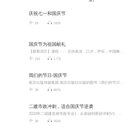
乐）
庆祝七一和国庆节
24
1818
国庆节为祖国献礼
【蔡蔡演艺】课程﹣-﹣主持表演，口才，声乐，中国舞，民族舞。独特的小舞台，专业的录音棚，每一位同学都能成为优秀的小明星。独特的教学模式，轻松上课，快乐学习！知名主持人，舞蹈家，高级教师任职授课！江南总校：河沟街42号三楼 18545856430江北分校...
215
1.7万
我们的节日-国庆节
南京出版传媒集团·南京出版社出版的图书《我们的节日》通过对中国节日文化和节日意义进行深度的挖掘，面向青少年群体构建独具特色的栏目内容，以此丰富春节、元宵节、清明节、端午节、七夕节、中秋节、重阳节等传统节日；六一节、教师节、国庆节等新兴节日的文化内涵和表现形式。促进青少年形成新的节日习俗，提升节日仪式感、认同感。音频作品由金陵朗读者联盟志愿者朗诵，南京音像出版社、金陵图书馆联合制作。
35
8076
二建市政冲刺，适合国庆节逆袭
2020年二级建造师市政专业1、从基础到密训冲刺V2、从精华课程到超压密押V3、0基础同步更新v4、持续更新到2020年考试V5、只要你跟着学让你一次稳拿证V6、渠道超压压题，超压三页纸等独家绝密压题!
36
2619