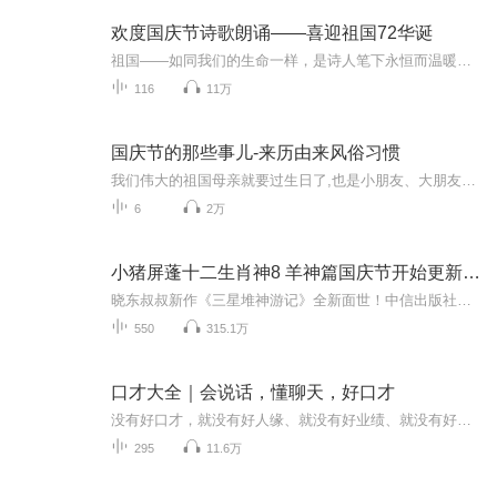
欢度国庆节诗歌朗诵——喜迎祖国72华诞
祖国——如同我们的生命一样，是诗人笔下永恒而温暖的主题。在祖国72周年华诞来临之际，特创建这个诗歌朗诵专辑，诵读经典爱国篇章，和大家一起歌颂祖国，向国庆的献礼！祝愿伟大的祖国繁荣富强，祝愿大家国庆节快乐，度过平安快乐的黄金周假期！
116
11万
国庆节的那些事儿-来历由来风俗习惯
我们伟大的祖国母亲就要过生日了,也是小朋友、大朋友们最喜欢的“国庆小长假”或说“黄金周”还有说”国庆7天乐”的，说法真是不一而足。那么“国庆节”是怎么来的？自古以来国庆节怎么庆贺？新中国国庆节的来历，以及新中国国庆节的庆贺方式又有哪些呢？ ...
6
2万
小猪屏蓬十二生肖神8 羊神篇国庆节开始更新啦！
晓东叔叔新作《三星堆神游记》全新面世！中信出版社出版！京东当当淘宝均有售！点蓝色字收听——《小猪屏蓬爆笑日记2024》《小猪屏蓬爆笑日记2》《小猪屏蓬爆笑日记1》让你笑得喘不上气！《我进故宫当富翁——小猪屏蓬故宫财商笔记》教你成为大富翁！《小...
550
315.1万
口才大全｜会说话，懂聊天，好口才
没有好口才，就没有好人缘、就没有好业绩、就没有好命运！ 口才训练大师戴尔·卡耐基说过 “一个人成功，约有5％取决于专业知识，85％取决于沟通能力——发表自己意见的能力和激发他人热忱的能力。”一个人如果善于言辞、会说话、口才好，就能把自己的工...
295
11.6万