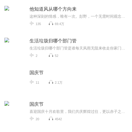
他知道风从哪个方向来
这种深刻的情感，唯有一次。彭野，一个无需时间观念的男子，他能在茫茫大草原上准确辨识出八十八颗星座。他是一名出色的射手，一位为了爱情不惜一切的豪杰，一个无所不能的神秘男人。程迦，一个在荒野中独自徘徊，冷静自若地坐在汽车顶端抽着烟的女人。她...
135
69.4万
生活垃圾归哪个部门管
生活垃圾归哪个部门管是谁每天风雨无阻来收走你家门口的垃圾袋？又是谁在深夜开着轰隆作响的压缩车穿行在小区里？当你在为垃圾分类抓耳挠腮时，有没有想过这些生活垃圾最后都去了哪里？今天咱们就来扒一扒这个城市里最默默无闻却又至关重要的幕后英雄——...
2
52
国庆节
11
2.1万
国庆节
喜迎国庆十月欢歌里，我们共庆辉煌过往，更以赤子之心，向未来书写滚烫的誓言——这盛世，值得我们以热爱相拥。
20
4542