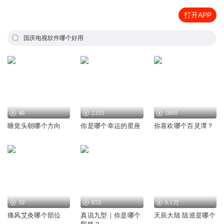
打开APP
国庆电视软件哪个好用
46
2333
1690
睡觉头朝哪个方向
你是哪个幸运的星座
你喜欢哪个百灵潭？
10
853
6.1万
痛风艾灸哪个部位
真说九型｜你是哪个
天辰大陆 陆巡是哪个