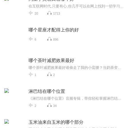
在互联网时代,只要有心,你几乎可以在网上找到一切学习资源,学习英语口语也有着越来越多样化的方法。今天小编就给大家介绍5个非常好用的英语口语学习网英语口语一句一句学 每句都有声音http://www.ny-yy.com/m/
20
1713
哪个星座才配得上你的好
6
896
哪个茶叶减肥效果最好
哪个茶叶减肥效果最好谁偷走了我的小蛮腰？当奶茶变成快乐水，火锅变成日常打卡，牛仔裤扣子突然绷飞的瞬间，多少打工人对着体检单上的脂肪肝红了眼眶。别急着掏钱买减肥药，老祖宗留下的茶叶罐子里，藏着让脂肪瑟瑟发抖的秘密武器。茶多酚才是隐形燃脂王...
1
2
淋巴结在哪个位置
《淋巴结在哪个位置》音频专辑，带你轻松掌握淋巴结位置知识！11个音频，10个免费，1个付费，让你一次性了解淋巴结分布全攻略。免费音频围绕淋巴结位置系统性讲解，付费音频深入分析，助你成为淋巴结知识达人！快来下载，一起探索淋巴结的奥秘吧！
2
34
玉米油来自玉米的哪个部分