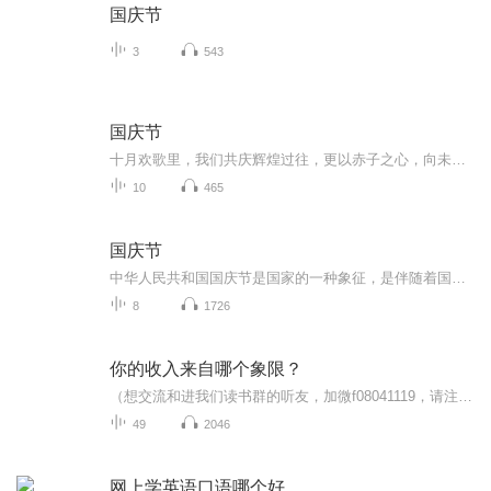
国庆节
3
543
国庆节
十月欢歌里，我们共庆辉煌过往，更以赤子之心，向未来书写滚烫的誓言——这盛世，值得我们以热爱相拥。
10
465
国庆节
中华人民共和国国庆节是国家的一种象征，是伴随着国家的出现而出现的。让我们用诗歌朗诵歌颂祖国的繁荣富强，国泰民安。
8
1726
你的收入来自哪个象限？
（想交流和进我们读书群的听友，加微f08041119，请注明是通过什么途径了解到的播音）真正的财务自由是什么？财务自由，就是当你不工作的时候，也不必为金钱发愁，因为你有其他渠道的现金收入。当工作不再是获得金钱的唯一手段时，你便自由了。可以有足够的...
49
2046
网上学英语口语哪个好