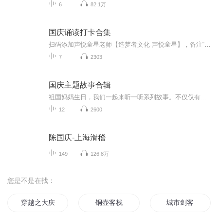
6
82.1万
国庆诵读打卡合集
扫码添加声悦童星老师【造梦者文化-声悦童星】，备注“诵读打卡”报名，已添加好友的，直接发送“诵读打卡”报名，报名成功后进入社群。
7
2303
国庆主题故事合辑
祖国妈妈生日，我们一起来听一听系列故事。不仅仅有《我的祖国》，还有红军故事，也有关于战争的故事，让大家体会到和平年代的不易。
12
2600
陈国庆-上海滑稽
149
126.8万
您是不是在找：
穿越之大庆帝国
铜壶客栈
城市剑客