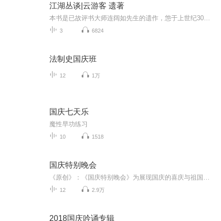
江湖丛谈|云游客 遗著
本书是已故评书大师连阔如先生的遗作，怹于上世纪30年代以笔名云游客，在当时北平的《时言报》上发表长篇连载，系统揭露了当时江湖的行当、行话和内幕，可谓是民国江湖防诈骗指南。改革开放以后，先后有中国曲艺出版社、中国民间文艺出版社、上海文艺出版...
3
6824
法制史国庆班
12
1万
国庆七天乐
魔性早功练习
10
1518
国庆特别晚会
《原创》：《国庆特别晚会》为展现国庆的喜庆与祖国的深情我将以具体的场景切入从清晨升旗的庄严到街头巷尾的欢庆到历史与当下的交融，用优美的笔触传递对祖国的热爱与自豪！用诗歌和情感美文形式，歌颂祖国的繁荣富强，祝人民幸福安康！
12
2.9万
2018国庆吟诵专辑