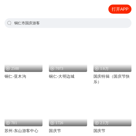
打开APP
铜仁市国庆游客
2500
7073
1.6万
铜仁-亚木沟
铜仁-大明边城
国庆特辑（国庆节快
乐）
701
1726
2.1万
苏州-东山游客中心
国庆节
国庆节