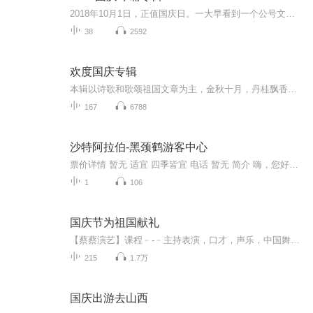
2018年10月1日，正值国庆日。一大早看到一个公号文章，正是文天祥的《己卯十月一日至燕越五日罹狴犴有感而赋》。当然，彼十一非当今的十一。不过数字的巧合还是让人感触，今天拿来读一读，体味一番历史英杰的民族情怀，恰也当时。 根据诗题来看，这组诗是写于十月一日至十月五日之间，是文天祥被俘之后所作，这些诗作不仅有凛凛正气，更也能看的到他百端交集的复杂情感。另一首于右任先生的《望大陆》，微信公号有称《望乡》，一句“山之上国之殇”荡气回肠，一并兴起拿来读了一读。仓促间多有瑕疵...
38
2592
欢度国庆专辑
本辑以诗歌和歌颂祖国文章为主，金秋十月，丹桂飘香，在这个充满丰收喜悦的季节里，我们满怀激动和自豪，迎来了中华人民共和国76周年华诞。这不仅是一个庄重的纪念日，更是全体中华儿女共同欢庆的盛大的节日，承载着深厚的民族情感和历史意义.
167
6788
沙特阿拉伯-黑颈鹤游客中心
票价详情 暂无 适宜 四季皆宜 电话 暂无 简介 嗨，您好，现在咱们来到的地方就是坐落在颇不季卡山谷的黑颈鹤游客中心。黑颈鹤游客中心是专门为保护黑颈鹤建立的一个场所，这里也有对黑颈鹤的详细介绍。到这儿，您不仅能了解到更多的黑颈鹤知识，还能见识一...
1
106
国庆节为祖国献礼
【蔡蔡演艺】课程﹣-﹣主持表演，口才，声乐，中国舞，民族舞。独特的小舞台，专业的录音棚，每一位同学都能成为优秀的小明星。独特的教学模式，轻松上课，快乐学习！知名主持人，舞蹈家，高级教师任职授课！江南总校：河沟街42号三楼 18545856430江北分校...
215
1.7万
国庆出游去山西