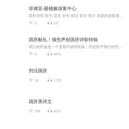
菲律宾-眼镜猴游客中心
票价详情 暂无 适宜 全年 电话 暂无 简介 亲爱的游客朋友，您对电影中ET的印象是什么样的？今天咱们到眼镜猴游客中心去看一看吧，据说这眼镜猴可是电影ET里的原型呢。眼镜猴是菲律宾的国宝，它们大多生活在菲律宾南部，是濒危保护动物，这么可爱的小精灵绝...
2
127
国庆献礼！领先声创国庆诗歌特辑
我们的民族是一个坚韧不拔的民族，历史给予我们的苦难都变成了闪着金光的勋章！我们的国家是一个龙腾虎跃的国家，那条巨龙正以不可阻挡之势崛起于神奇的东方！------------------------------------------------值此祖国70周年华诞之际，领先声创以诗歌向祖国献礼！用我们的声音、用我们的热血、用我们的灵魂诵读经典爱国篇章，歌颂我们的祖国！永远繁荣富强！
8
6076
刑法国庆
26
1.7万
国庆美诗文
108
4173