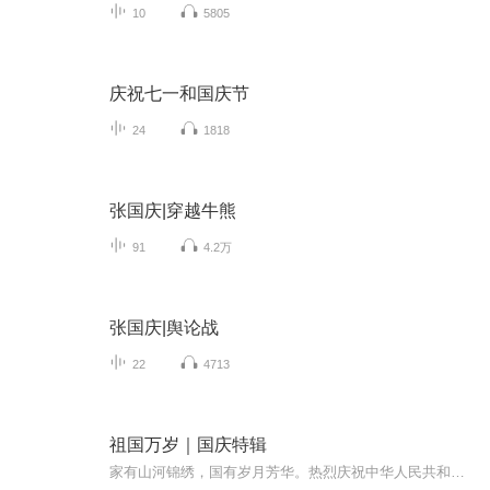
10
5805
庆祝七一和国庆节
24
1818
张国庆|穿越牛熊
91
4.2万
张国庆|舆论战
22
4713
祖国万岁｜国庆特辑
家有山河锦绣，国有岁月芳华。热烈庆祝中华人民共和国成立73周年！