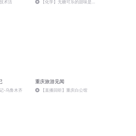
技术活
【化学】无糖可乐的甜味是从
哪来的？
记
重庆旅游见闻
记-乌鲁木齐
【直播回听】重庆白公馆