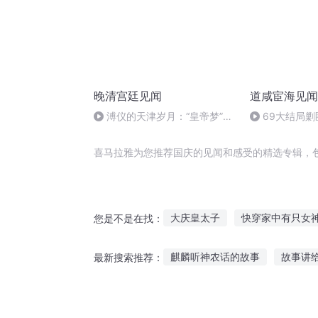
晚清宫廷见闻
道咸宦海见闻
溥仪的天津岁月：“皇帝梦”的
69大结局
酝酿
者不剿匪而革
喜马拉雅为您推荐国庆的见闻和感受的精选专辑，
大庆皇太子
快穿家中有只女
您是不是在找：
直男受不受
我的恐惧你感同
麒麟听神农话的故事
故事讲
最新搜索推荐：
受命成皇
今天起让修仙者感
总听故事好不好
闪亮公主故