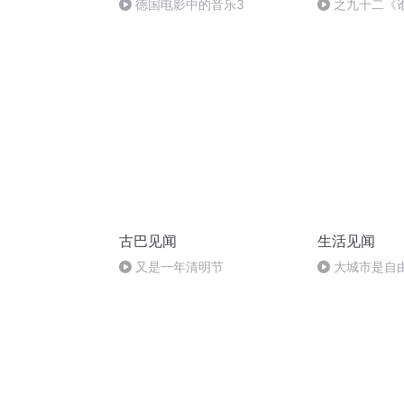
德国电影中的音乐3
之九十二《
古巴见闻
生活见闻
又是一年清明节
大城市是自
么看？