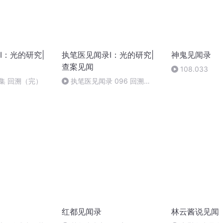
Ⅰ：光的研究|
执笔医见闻录Ⅰ：光的研究|
神鬼见闻录
查案见闻
108.033
7集 回溯（完）
执笔医见闻录 096 回溯
（完）
红都见闻录
林云酱说见闻