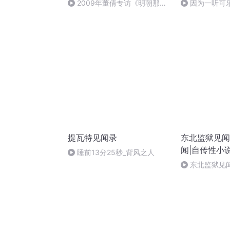
2009年董倩专访《明朝那些
因为一听可
事儿》作者“当年明月”石悦
每年股东大会
提瓦特见闻录
东北监狱见闻
闻|自传性小
睡前13分25秒_背风之人
东北监狱见