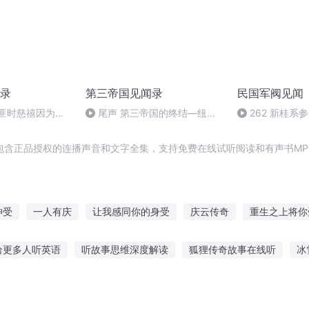
录
第三帝国见闻录
民国军阀见闻
剿匪时慈禧因为作
尾声 第三帝国的终结—纽伦
262 新桂系
职
堡的审判08(本书完)
包含正品授权的连播声音和文字全集，支持免费在线试听阅读和有声书MP
神受
一人有庆
让我感同你的身受
庆云传奇
重生之上将你
身受
重庆儿女
让我再感受一次父爱
受行天下
穿越之大庆
给更多人听英语
听故事思维深度解读
狐狸传奇故事在线听
冰
受痛苦
感受世界感受生活
感受这世界
事在线听
听三姥爷讲鬼故事
9 12听的儿童故事
老外听危险派