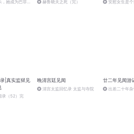
乐，她成为巴菲特
赫鲁晓夫之死（完）
安慰女生是个
都要见的人
录|真实监狱见
晚清宫廷见闻
廿二年见闻游
说
清宫太监回忆录 太监与寺院
出差二十年杂
闻录（52）完