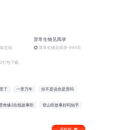
异常生物见闻录
参加北伐
异常生物见闻录-994完
3打包下载。
受了
一受万年
你不是说你是受吗
帝国
皇后不受宠
明末皇帝是个受
雪奇缘2在线故事听
登山听故事好吗知乎
对的故事
听故事和讲故事不同感受
手机端