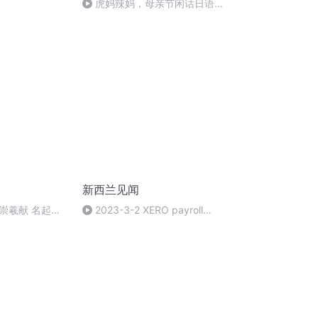
虎妈辣妈，母亲节闲话日语里
的妈妈
新西兰见闻
崇羲献 名起杭
2023-3-2 XERO payroll
webinar