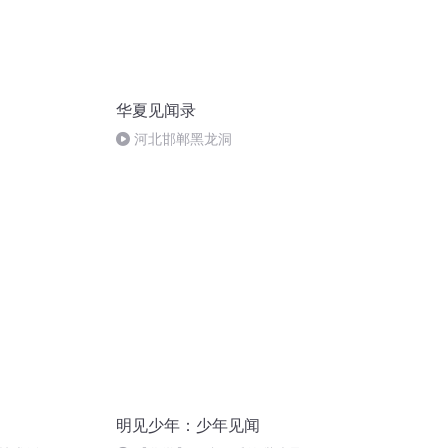
华夏见闻录
河北邯郸黑龙洞
明见少年：少年见闻