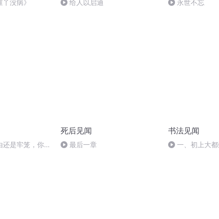
谁丫没病》
给人以启迪
永世不忘
死后见闻
书法见闻
由还是牢笼，你怎
最后一章
一、初上大都
州称第一 （一）