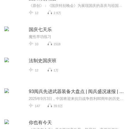
《原创》：《国庆特别晚会》为展现国庆的喜庆与祖国的深情我将以具体的场景切入从清晨升旗的庄严到街头巷尾的欢庆到历史与当下的交融，用优美的笔触传递对祖国的热爱与自豪！用诗歌和情感美文形式，歌颂祖国的繁荣富强，祝人民幸福安康！
12
2.9万
国庆七天乐
魔性早功练习
10
1518
法制史国庆班
12
1万
93阅兵先进武器装备大盘点 | 阅兵盛况速报 | 纪念抗日战争胜利80周年大阅兵
2025年9月3日，中国将迎来抗日战争胜利80周年的历史性时刻。这一天，首都北京将成为世界瞩目的焦点——一场承载历史荣光与新时代强军使命的盛大阅兵式即将拉开帷幕。这场阅兵不仅是中华民族浴血奋战精神的世纪回响，更是中国和平崛起道路上的恢宏宣言。本...
147
39.9万
你也有今天