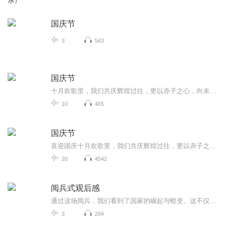
乐）
国庆节
3
543
国庆节
十月欢歌里，我们共庆辉煌过往，更以赤子之心，向未来书写滚烫的誓言——这盛世，值得我们以热爱相拥。
10
465
国庆节
喜迎国庆十月欢歌里，我们共庆辉煌过往，更以赤子之心，向未来书写滚烫的誓言——这盛世，值得我们以热爱相拥。
20
4542
阅兵式观后感
通过这场阅兵，我们看到了国家的崛起与蜕变。这不仅是军事力量的进步，更是整个民族精神的升华。它让我们明白，只有不断奋进，才能在历史的长河中屹立不倒。身为新时代的一员，我们肩负着传承与发展的使命，要将阅兵带来的震撼转化为前行的动力，在各自的...
3
294