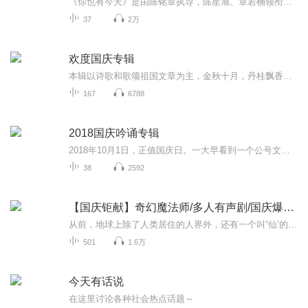
《你也有今天》是由陈铭章执导，陈星旭、章若楠领衔主演，陈小纭、李俊贤、合文俊、李殿尊、陈昊蓝、谢帅、范帅琦、叶筱玮、蓝城联袂主演，翁虹、岳跃利特别出演，刘洁友情出演的都市浪漫爱情轻喜剧。该剧根据叶斐然的同名小说改编。讲述了君恒律所创始人...
37
2万
欢度国庆专辑
本辑以诗歌和歌颂祖国文章为主，金秋十月，丹桂飘香，在这个充满丰收喜悦的季节里，我们满怀激动和自豪，迎来了中华人民共和国76周年华诞。这不仅是一个庄重的纪念日，更是全体中华儿女共同欢庆的盛大的节日，承载着深厚的民族情感和历史意义.
167
6788
2018国庆吟诵专辑
2018年10月1日，正值国庆日。一大早看到一个公号文章，正是文天祥的《己卯十月一日至燕越五日罹狴犴有感而赋》。当然，彼十一非当今的十一。不过数字的巧合还是让人感触，今天拿来读一读，体味一番历史英杰的民族情怀，恰也当时。 根据诗题来看，这组诗是写于十月一日至十月五日之间，是文天祥被俘之后所作，这些诗作不仅有凛凛正气，更也能看的到他百端交集的复杂情感。另一首于右任先生的《望大陆》，微信公号有称《望乡》，一句“山之上国之殇”荡气回肠，一并兴起拿来读了一读。仓促间多有瑕疵...
38
2592
【国庆钜献】奇幻魔法师/多人有声剧/国庆爆更七天乐
从前，地球上除了人类居住的人界外，还有一个叫“仙’的种族，居住在一个叫'地海”的异世界--也就是所谓的仙界。海内有三岛，上岛蓬菜，居神仙，中岛美蓉，居天仙，下岛源，居地仙。三岛中央，是考较群仙功力的场所--紫府。仙族族人考核升级，可以由地仙升...
501
1.6万
今天有话说
在这里讨论各种社会热点话题～