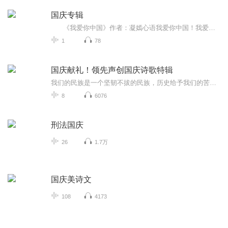
国庆专辑
《我爱你中国》作者：凝嫣心语我爱你中国！我爱你春天蓬勃的秧苗；我爱你秋日金黄的硕果。我爱你中国！我爱你青松气质，我爱你红梅品格！我爱你家乡的甜蔗好像乳汁滋润着我的心窝。我爱你中国，我要把最美的歌儿献给你，我的母亲我的祖国。我爱你中国，我爱...
1
78
国庆献礼！领先声创国庆诗歌特辑
我们的民族是一个坚韧不拔的民族，历史给予我们的苦难都变成了闪着金光的勋章！我们的国家是一个龙腾虎跃的国家，那条巨龙正以不可阻挡之势崛起于神奇的东方！------------------------------------------------值此祖国70周年华诞之际，领先声创以诗歌向祖国献礼！用我们的声音、用我们的热血、用我们的灵魂诵读经典爱国篇章，歌颂我们的祖国！永远繁荣富强！
8
6076
刑法国庆
26
1.7万
国庆美诗文
108
4173