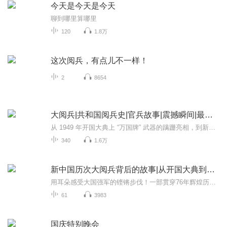
今天是今天是今天
聊到哪里算哪里
120
1.8万
这次阅兵，有点儿不一样！
2
8654
大阅兵|共和国阅兵史|官兵故事|震撼瞬间|最新装备
从 1949 年开国大典上 “万国牌” 武器的蹒跚亮相，到新时代朱日和沙场阅兵的铁甲洪流，新中国历次阅兵不仅是国家实力的硬核展示，更是一部镌刻着热血与信仰的奋斗史诗。这里有鲜为人知的决策细节：1949 年毛泽东主席亲自审定受阅方案，深夜修改游行标语；...
340
1.6万
新中国历次大阅兵背后的故事|从开国大典到九三阅兵
用耳朵感受大国强军的铿锵步伐！一部贯穿76年辉煌历程的声像史诗，一次震撼心灵的强国强军记忆回眸！本专辑将带您穿越时空，回顾从1949年开国大典到2025年抗战胜利80周年历次盛大阅兵。见证人民军队从“万国牌”装备到全部国产化、从骡马化到信息化智能化...
61
3983
国庆特别晚会