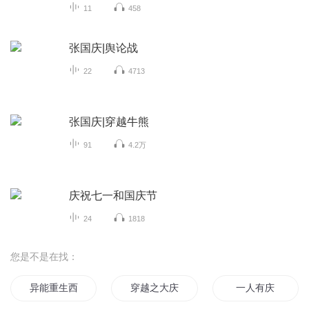
11
458
张国庆|舆论战
22
4713
张国庆|穿越牛熊
91
4.2万
庆祝七一和国庆节
24
1818
您是不是在找：
异能重生西门庆
穿越之大庆帝国
一人有庆