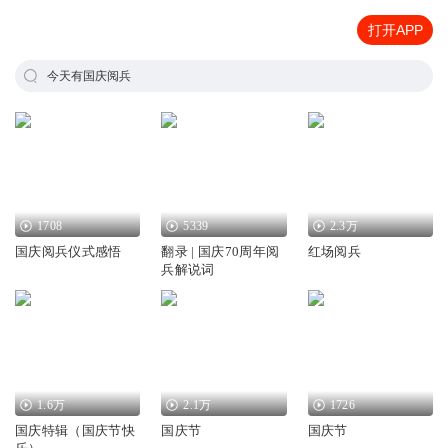
打开APP
今天有国庆阅兵
1708
5339
2.3万
国庆阅兵仪式感悟
翻录 | 国庆70周年阅
红场阅兵
兵解说词
1.6万
2.1万
1726
国庆特辑（国庆节快
国庆节
国庆节