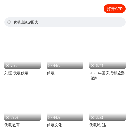
打开APP
伏羲山旅游国庆
2.8万
4486
1978
刘恒 伏羲伏羲
伏羲
2020年国庆成都旅游
旅游
7806
4463
6952
伏羲教育
伏羲文化
伏羲城·逃