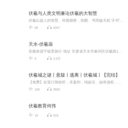
伏羲与人类文明兼论伏羲的大智慧
伏羲以超人的智慧，仰观俯察，则图、书而破天机“天书”，作易八卦，流传后世，让子孙后代“以通神明之德，以类万物之情”，给人类破天荒的建立了不朽之文化。伏戏（羲）、女娲不设法度而以至德遗于后世。
69
5047
天水-伏羲庙
音频来源于链景旅行 地址 甘肃省天水市秦州区伏羲路110号 票价描述 暂无 开放时间 08:00--17:30 乘车信息 途径公交车：21路; 22路
5
3.3万
伏羲城之谜丨悬疑丨逃离丨伏羲城丨【完结】
【免费】欢迎订阅收听，非盈利，纯娱乐，如有侵权，请联系我，立刻下架相传女娲造人，所造有二。女娲亲手抟土捏造者，为「初子」；挥洒柳条，泥点落地而成者，为「引縆人」。此后，人类便分为了两个族群——初子借助阴阳二门与往世书，累世轮回，以成不朽...
106
3555
伏羲教育何伟
10
518