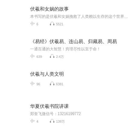
伏羲和女娲的故事
本书写的是伏羲和女娲挽救了人类赖以生存的这个世界。传说远古人类曾经历一场巨大浩劫，共工与颛顼争夺帝位，共工失败……这时，女娲出来收拾残局。她在骊山炼五色石修补天空，杀巨鳖用鳖腿为柱撑稳天穹，整个世界只剩下女娲和伏羲兄妹二人。为了人类得以...
6
5521
《易经》伏羲易、连山易、归藏易、周易
一通百通的大智慧！穷理尽性以至于命！
639
2.4万
伏羲与人类文明
96
6381
华夏伏羲书院讲课
郑奎飞微信号：13216199772
4
139万