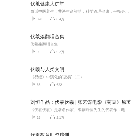
伏羲健康大讲堂
白话中医养生，共谈生命智慧，科学管理健康，平衡身体阴阳。五行易经智慧与中医结合，阐述身体奥秘，人人皆可了解自己的生命价值！
320
8.4万
伏羲殇翻唱合集
伏羲殇翻唱合集
9
9.2万
伏羲与人类文明
《易经》中演化的“变易”（二）
36
622
刘恒作品：伏羲伏羲 | 张艺谋电影《菊豆》原著
《伏羲伏羲》是著名作家、编剧刘恒先生的代表作，电影《菊豆》原著。小说的主要内容是：地主杨金山在妻子死后娶回了史家营的王菊豆，指望她为自己延续香火。杨金山的侄儿杨天青和菊豆彼此喜欢，菊豆怀了天青的孩子，后来，杨金山中风瘫痪并发现了菊豆和天...
15
2.1万
伏羲教育师资培训