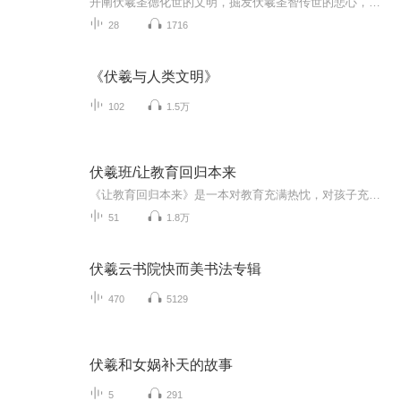
开阐伏羲圣德化世的文明，掘发伏羲圣智传世的悲心，弘扬易圣伏羲泽世之文化，契悟伏羲圣道救世之心法！
28
1716
《伏羲与人类文明》
102
1.5万
伏羲班/让教育回归本来
《让教育回归本来》是一本对教育充满热忱，对孩子充满爱的书，品读它让我们深深思索教育的本来是什么？
51
1.8万
伏羲云书院快而美书法专辑
470
5129
伏羲和女娲补天的故事
5
291