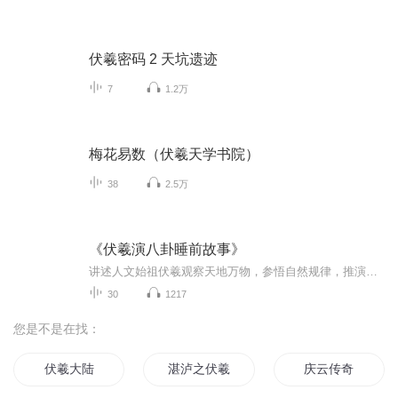
伏羲密码 2 天坑遗迹
7
1.2万
梅花易数（伏羲天学书院）
38
2.5万
《伏羲演八卦睡前故事》
讲述人文始祖伏羲观察天地万物，参悟自然规律，推演八卦指引远古先民，驱散迷茫、安稳生活，温柔易懂的上古国学神话，陪伴孩子安静入睡，传承华夏古老智慧与传统文化。
30
1217
您是不是在找：
伏羲大陆
湛泸之伏羲降魔
庆云传奇