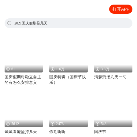
打开APP
2021国庆假期是几天
61
1.6万
3.8万
国庆假期对独立自主
国庆特辑（国庆节快
清瑟鸡汤几天一勺
的有怎么安排意义
乐）
5612
2478
543
试试看能坚持几天
假期听听
国庆节