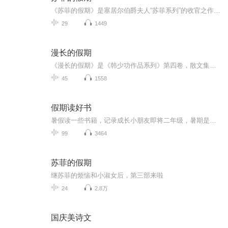
《苏菲的假期》是塞居尔伯爵夫人“苏菲系列”的收官之作，讲述了苏菲、玛格丽特、卡米耶等“小淑女”和保罗、让、莱昂等“小绅士”在暑假里发生的种种。在这个悠长假期里，男孩和女孩们一起学习、玩耍、冒险，共同体验了重逢的喜悦和离别的悲伤，上演了一...
29
1449
漫长的假期
《漫长的假期》是《韩少功作品系列》第四卷，散文集。四十五篇散文，分为“远方”、“留痕”、“背影”三部分。《走亲戚》获1996年度福建文学奖。《笑的遗产》获1992年度《中国作家》散文奖。
45
1558
假期读好书
暑假读一些书籍，记录成长小朋友即将二年级，暑期是阅读的黄金期。老师要求孩子继续用朗读的方式进行阅读，逐渐克服错字漏字多字等不良阅读习惯。那么我们索性将每天的阅读内容系统化以音频的形式进行保存，将孩子的成长记录。每则内容都是第一次通读，不...
99
3464
苏菲的假期
继苏菲的烦恼和小淑女后，第三部来啦
24
2.8万
国庆美诗文