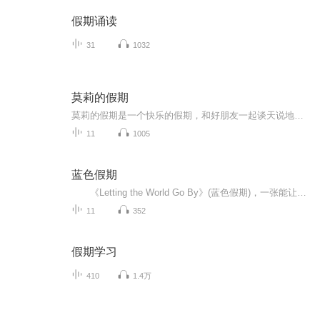
假期诵读
31
1032
莫莉的假期
莫莉的假期是一个快乐的假期，和好朋友一起谈天说地，一起进行一次华丽的冒险，一起去偶像的书店打工……可是，这个暑假与以前又有点不同，感觉大家一下子都长大了，有了这样那样的烦恼和秘密。妈妈的爱有时会觉得是种甜蜜的负担，与好朋友的相处彼此温暖又彼此伤害，心里藏着一个关于男孩子的秘密……看来，没有烦恼的成长，那是到不了的彼岸……
11
1005
蓝色假期
《Letting the World Go By》(蓝色假期)，一张能让你心境平和，怡情悦性的发烧美乐，由世界著名的发烧名厂Real Music录制，多位新纪元音乐名家：钢琴家Kevin Kern，Danny Wright，Berward Koch，吉他手Govi，竖琴家Hilary Stagg等，倾情演奏十一首醉人...
11
352
假期学习
410
1.4万