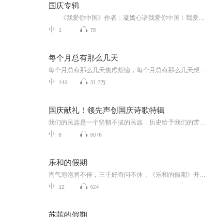
国庆专辑
《我爱你中国》作者：凝嫣心语我爱你中国！我爱你春天蓬勃的秧苗；我爱你秋日金黄的硕果。我爱你中国！我爱你青松气质，我爱你红梅品格！我爱你家乡的甜蔗好像乳汁滋润着我的心窝。我爱你中国，我要把最美的歌儿献给你，我的母亲我的祖国。我爱你中国，我爱...
1
78
每个月总有那么几天
每个月总有那么几天焦虑烦恼，每个月总有那么几天想八卦吐槽。「每个月总有那么几天」关注泛文娱话题，关注烟火人生。谈笑风生间有态度，嬉笑怒骂中见众生。商务及入社群，请＋小助手微信：mgyzynmyt
146
31.2万
国庆献礼！领先声创国庆诗歌特辑
我们的民族是一个坚韧不拔的民族，历史给予我们的苦难都变成了闪着金光的勋章！我们的国家是一个龙腾虎跃的国家，那条巨龙正以不可阻挡之势崛起于神奇的东方！------------------------------------------------值此祖国70周年华诞之际，领先声创以诗歌向祖国献礼！用我们的声音、用我们的热血、用我们的灵魂诵读经典爱国篇章，歌颂我们的祖国！永远繁荣富强！
8
6076
乐和的假期
淘气泡泡冒不停，三千好奇问不休，《乐和的假期》开始咯！快来跟着乐和一起，国学池里打滚，故事屋中做梦，滑滑梯上品尝科学芝士吧！
12
624
苏菲的假期