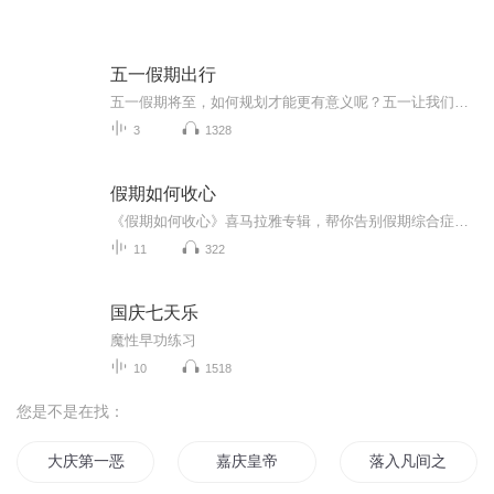
五一假期出行
五一假期将至，如何规划才能更有意义呢？五一让我们做感恩之行吧！五一让我们做公益，让爱与成长在路上，五一，让我们回归家乡，陪伴父母到田埂上找到蒲公英最珍贵的"风景"，在孩子心里种下一颗关于"家"的种子。
3
1328
假期如何收心
《假期如何收心》喜马拉雅专辑，帮你告别假期综合症！11个音频，10个免费，1个付费，全方位教你收心大法！免费内容标题系统，轻松应对假期收心难题。付费音频深度解析，10篇文章组合，助你假期后迅速回归工作状态！收心，从《假期如何收心》开始！
11
322
国庆七天乐
魔性早功练习
10
1518
您是不是在找：
大庆第一恶
嘉庆皇帝
落入凡间之女神的