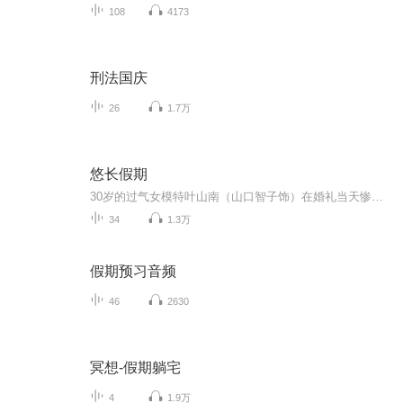
108
4173
刑法国庆
26
1.7万
悠长假期
30岁的过气女模特叶山南（山口智子饰）在婚礼当天惨遭无良未婚夫卷款逃婚。 当她怒不可遏的狂奔到未婚夫居所，只堵截到了无辜的室友濑名秀俊（木村拓哉饰）——一个不得志的24岁钢琴家。身无分文又无家可归的小南对濑名威逼利诱，成为了他的新同居人。两人在同一屋檐下的生活磕磕绊绊 ，事业爱情也都不甚顺畅，渐渐竟生惺惺相惜之感……
34
1.3万
假期预习音频
46
2630
冥想-假期躺宅
4
1.9万