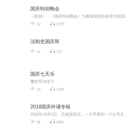
国庆特别晚会
《原创》：《国庆特别晚会》为展现国庆的喜庆与祖国的深情我将以具体的场景切入从清晨升旗的庄严到街头巷尾的欢庆到历史与当下的交融，用优美的笔触传递对祖国的热爱与自豪！用诗歌和情感美文形式，歌颂祖国的繁荣富强，祝人民幸福安康！
12
2.9万
法制史国庆班
12
1万
国庆七天乐
魔性早功练习
10
1518
2018国庆吟诵专辑
2018年10月1日，正值国庆日。一大早看到一个公号文章，正是文天祥的《己卯十月一日至燕越五日罹狴犴有感而赋》。当然，彼十一非当今的十一。不过数字的巧合还是让人感触，今天拿来读一读，体味一番历史英杰的民族情怀，恰也当时。 根据诗题来看，这组诗是写于十月一日至十月五日之间，是文天祥被俘之后所作，这些诗作不仅有凛凛正气，更也能看的到他百端交集的复杂情感。另一首于右任先生的《望大陆》，微信公号有称《望乡》，一句“山之上国之殇”荡气回肠，一并兴起拿来读了一读。仓促间多有瑕疵...
38
2592