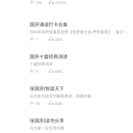
149
126.9万
国庆诵读打卡合集
扫码添加声悦童星老师【造梦者文化-声悦童星】，备注“诵读打卡”报名，已添加好友的，直接发送“诵读打卡”报名，报名成功后进入社群。
7
2303
国庆十篇经典演讲
十篇经典演讲
8
8361
张国庆|智谋天下
从历史与现实中吸取教训，积累经验
25
8180
张国庆|读书分享
与大家一起分享经典