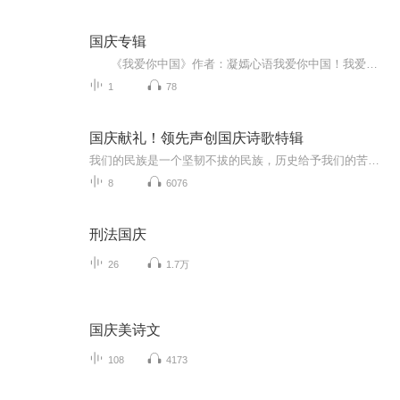
国庆专辑
《我爱你中国》作者：凝嫣心语我爱你中国！我爱你春天蓬勃的秧苗；我爱你秋日金黄的硕果。我爱你中国！我爱你青松气质，我爱你红梅品格！我爱你家乡的甜蔗好像乳汁滋润着我的心窝。我爱你中国，我要把最美的歌儿献给你，我的母亲我的祖国。我爱你中国，我爱...
1
78
国庆献礼！领先声创国庆诗歌特辑
我们的民族是一个坚韧不拔的民族，历史给予我们的苦难都变成了闪着金光的勋章！我们的国家是一个龙腾虎跃的国家，那条巨龙正以不可阻挡之势崛起于神奇的东方！------------------------------------------------值此祖国70周年华诞之际，领先声创以诗歌向祖国献礼！用我们的声音、用我们的热血、用我们的灵魂诵读经典爱国篇章，歌颂我们的祖国！永远繁荣富强！
8
6076
刑法国庆
26
1.7万
国庆美诗文
108
4173