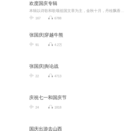
欢度国庆专辑
本辑以诗歌和歌颂祖国文章为主，金秋十月，丹桂飘香，在这个充满丰收喜悦的季节里，我们满怀激动和自豪，迎来了中华人民共和国76周年华诞。这不仅是一个庄重的纪念日，更是全体中华儿女共同欢庆的盛大的节日，承载着深厚的民族情感和历史意义.
167
6788
张国庆|穿越牛熊
91
4.2万
张国庆|舆论战
22
4713
庆祝七一和国庆节
24
1818
国庆出游去山西