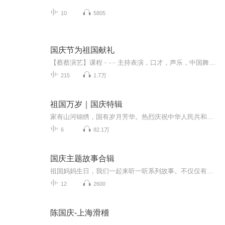
10
5805
国庆节为祖国献礼
【蔡蔡演艺】课程﹣-﹣主持表演，口才，声乐，中国舞，民族舞。独特的小舞台，专业的录音棚，每一位同学都能成为优秀的小明星。独特的教学模式，轻松上课，快乐学习！知名主持人，舞蹈家，高级教师任职授课！江南总校：河沟街42号三楼 18545856430江北分校...
215
1.7万
祖国万岁｜国庆特辑
家有山河锦绣，国有岁月芳华。热烈庆祝中华人民共和国成立73周年！
6
82.1万
国庆主题故事合辑
祖国妈妈生日，我们一起来听一听系列故事。不仅仅有《我的祖国》，还有红军故事，也有关于战争的故事，让大家体会到和平年代的不易。
12
2600
陈国庆-上海滑稽