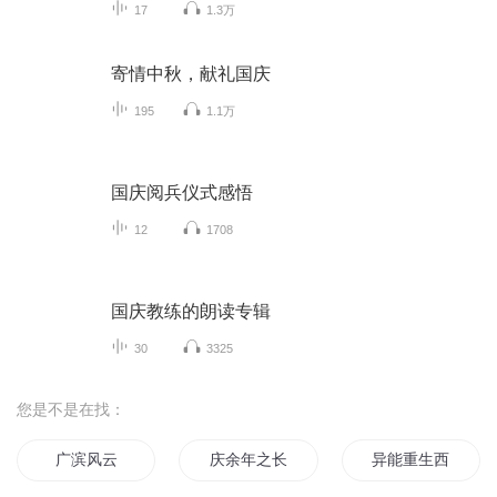
17
1.3万
寄情中秋，献礼国庆
195
1.1万
国庆阅兵仪式感悟
12
1708
国庆教练的朗读专辑
30
3325
您是不是在找：
广滨风云
庆余年之长歌行
异能重生西门庆