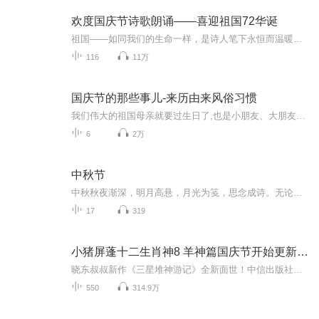
欢度国庆节诗歌朗诵——喜迎祖国72华诞
祖国——如同我们的生命一样，是诗人笔下永恒而温暖的主题。在祖国72周年华诞来临之际，特创建这个诗歌朗诵专辑，诵读经典爱国篇章，和大家一起歌颂祖国，向国庆的献礼！祝愿伟大的祖国繁荣富强，祝愿大家国庆节快乐，度过平安快乐的黄金周假期！
116
11万
国庆节的那些事儿-来历由来风俗习惯
我们伟大的祖国母亲就要过生日了,也是小朋友、大朋友们最喜欢的“国庆小长假”或说“黄金周”还有说”国庆7天乐”的，说法真是不一而足。那么“国庆节”是怎么来的？自古以来国庆节怎么庆贺？新中国国庆节的来历，以及新中国国庆节的庆贺方式又有哪些呢？ ...
6
2万
中秋节
中秋秋夜渐深，明月高悬，月光为笺，思念成诗。无论天涯咫尺，此刻共沐清辉，团圆与守望，都化作心底最暖的灯火。
17
319
小猪屏蓬十二生肖神8 羊神篇国庆节开始更新啦！
晓东叔叔新作《三星堆神游记》全新面世！中信出版社出版！京东当当淘宝均有售！点蓝色字收听——《小猪屏蓬爆笑日记2024》《小猪屏蓬爆笑日记2》《小猪屏蓬爆笑日记1》让你笑得喘不上气！《我进故宫当富翁——小猪屏蓬故宫财商笔记》教你成为大富翁！《小...
550
314.9万