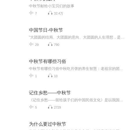
中秋节献给小宝贝们的故事
7
32.4万
中国节日-中秋节
“大团圆的结局、大团圆的意向、大团圆的人生理想，是中国文化的情结……”正因为圆满的月亮，与人间情感生活有了这样密不可分的联系，我们的诗人才会发出“月是故乡明”的感慨。在一年的时序中，中秋节所在的是秋季中期，天气不冷不热，白昼与夜晚均等，...
29
790
中秋节有哪些习俗
中秋节有哪些习俗中秋吃月饼的养生智慧：老祖宗的团圆密码全藏在这张饼里 （开篇先抛个灵魂拷问）您有没有想过，为什么中秋节非得跟月饼死磕？就像现代人追剧必须配奶茶，古人赏月手里不攥块月饼就跟缺了充电宝似的浑身不自在。今天咱们就扒一扒这块油...
1
10
记住乡愁——中秋节
《记住乡愁——留给孩子们的中国民俗文化》是以我国民俗事象的精彩节点为圆心，广泛地辐射民俗生活的方方面面，资料翔实、梳理系统，具有很高的文化史料价值和现实意义，对于长期忽视生活中的优秀传统文化活态传承的倾向是一种矫正。...
5
2729
为什么要过中秋节