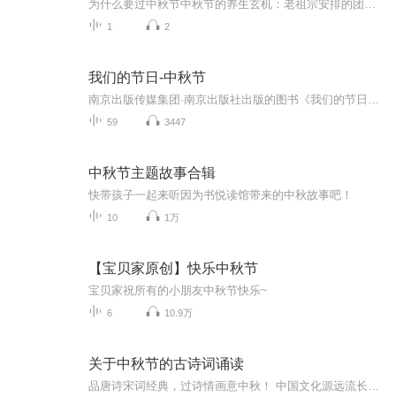
为什么要过中秋节中秋节的养生玄机：老祖宗安排的团圆节，暗藏多少健康密码？ 朋友，你有没有发现，中秋节就像被设置在年度日程表上的一个强制“系统更新”？平时工作群里静如死水，这天突然集体复活，连失联十年的前同事都能蹦出来发句“中秋快乐”。...
1
2
我们的节日-中秋节
南京出版传媒集团·南京出版社出版的图书《我们的节日》通过对中国节日文化和节日意义进行深度的挖掘，面向青少年群体构建独具特色的栏目内容，以此丰富春节、元宵节、清明节、端午节、七夕节、中秋节、重阳节等传统节日；六一节、教师节、国庆节等新兴节日的文化内涵和表现形式。促进青少年形成新的节日习俗，提升节日仪式感、认同感。音频作品由金陵朗读者联盟志愿者朗诵，南京音像出版社、金陵图书馆联合制作。
59
3447
中秋节主题故事合辑
快带孩子一起来听因为书悦读馆带来的中秋故事吧！
10
1万
【宝贝家原创】快乐中秋节
宝贝家祝所有的小朋友中秋节快乐~
6
10.9万
关于中秋节的古诗词诵读
品唐诗宋词经典，过诗情画意中秋！ 中国文化源远流长，博大精深，诗词向来是以其阳春白雪式的唯美典雅，吸引了无数虔诚的追随者，尤其是那些集作者思想、感情、智慧、创造力于一身的千古名句，虽历经千载沧桑仍熠熠生辉，尽管在现代文明的嘈杂与喧嚣中独自...