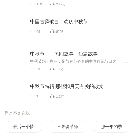
110
23.7万
中国古风歌曲：欢庆中秋节
95
6205
中秋节……民间故事！短篇故事！
中秋节始于唐朝，是与春节齐名的中国传统节日之一。中秋节自古便有祭月、赏月、拜月、吃月饼、赏桂花、饮桂花酒等习俗，为寄托思念故乡、思念亲人之情，以月之圆，兆人之团圆。流传至今，经久不息。民间故事！少儿读物！健康养生！
291
1.1万
中秋节特辑 那些和月亮有关的散文
7
1.2万
您是不是在找：
最后一个情人节
三界调节师
那一年的季节