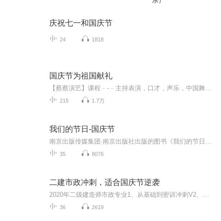
乐）
庆祝七一和国庆节
24
1818
国庆节为祖国献礼
【蔡蔡演艺】课程﹣-﹣主持表演，口才，声乐，中国舞，民族舞。独特的小舞台，专业的录音棚，每一位同学都能成为优秀的小明星。独特的教学模式，轻松上课，快乐学习！知名主持人，舞蹈家，高级教师任职授课！江南总校：河沟街42号三楼 18545856430江北分校...
215
1.7万
我们的节日-国庆节
南京出版传媒集团·南京出版社出版的图书《我们的节日》通过对中国节日文化和节日意义进行深度的挖掘，面向青少年群体构建独具特色的栏目内容，以此丰富春节、元宵节、清明节、端午节、七夕节、中秋节、重阳节等传统节日；六一节、教师节、国庆节等新兴节日的文化内涵和表现形式。促进青少年形成新的节日习俗，提升节日仪式感、认同感。音频作品由金陵朗读者联盟志愿者朗诵，南京音像出版社、金陵图书馆联合制作。
35
8076
二建市政冲刺，适合国庆节逆袭
2020年二级建造师市政专业1、从基础到密训冲刺V2、从精华课程到超压密押V3、0基础同步更新v4、持续更新到2020年考试V5、只要你跟着学让你一次稳拿证V6、渠道超压压题，超压三页纸等独家绝密压题!
36
2619