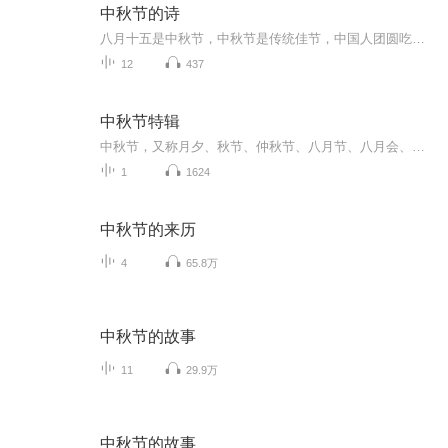
中秋节的诗
八月十五是中秋节，中秋节是传统佳节，中国人团圆吃月饼的日子，这个节日自古就有，所以留下了不少关于中秋节的诗
12
437
中秋节特辑
中秋节，又称月夕、秋节、仲秋节、八月节、八月会、追月节、玩月节、拜月节、女儿节或团圆节，是流行于中国众多民族与汉字文化圈诸国的传统文化节日，时在农历八月十五；因其恰值三秋之半，故名，也有些地方将中秋节定在八月十六。[1-2] 中秋节始于唐朝...
1
1624
中秋节的来历
4
65.8万
中秋节的故事
11
29.9万
中秋节的故事