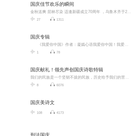
国庆佳节欢乐的瞬间
金秋送爽 层林尽染 适逢新疆成立70周年 ，乌鲁木齐于2025年9月23日迎来党中央和习大大带领的慰问团。新疆各族群众欢欣鼓舞，热烈欢迎。
27
1311
国庆专辑
《我爱你中国》作者：凝嫣心语我爱你中国！我爱你春天蓬勃的秧苗；我爱你秋日金黄的硕果。我爱你中国！我爱你青松气质，我爱你红梅品格！我爱你家乡的甜蔗好像乳汁滋润着我的心窝。我爱你中国，我要把最美的歌儿献给你，我的母亲我的祖国。我爱你中国，我爱...
1
78
国庆献礼！领先声创国庆诗歌特辑
我们的民族是一个坚韧不拔的民族，历史给予我们的苦难都变成了闪着金光的勋章！我们的国家是一个龙腾虎跃的国家，那条巨龙正以不可阻挡之势崛起于神奇的东方！------------------------------------------------值此祖国70周年华诞之际，领先声创以诗歌向祖国献礼！用我们的声音、用我们的热血、用我们的灵魂诵读经典爱国篇章，歌颂我们的祖国！永远繁荣富强！
8
6076
国庆美诗文
108
4173
刑法国庆