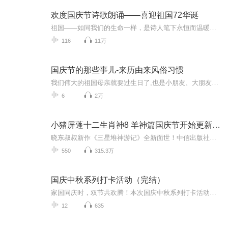
欢度国庆节诗歌朗诵——喜迎祖国72华诞
祖国——如同我们的生命一样，是诗人笔下永恒而温暖的主题。在祖国72周年华诞来临之际，特创建这个诗歌朗诵专辑，诵读经典爱国篇章，和大家一起歌颂祖国，向国庆的献礼！祝愿伟大的祖国繁荣富强，祝愿大家国庆节快乐，度过平安快乐的黄金周假期！
116
11万
国庆节的那些事儿-来历由来风俗习惯
我们伟大的祖国母亲就要过生日了,也是小朋友、大朋友们最喜欢的“国庆小长假”或说“黄金周”还有说”国庆7天乐”的，说法真是不一而足。那么“国庆节”是怎么来的？自古以来国庆节怎么庆贺？新中国国庆节的来历，以及新中国国庆节的庆贺方式又有哪些呢？ ...
6
2万
小猪屏蓬十二生肖神8 羊神篇国庆节开始更新啦！
晓东叔叔新作《三星堆神游记》全新面世！中信出版社出版！京东当当淘宝均有售！点蓝色字收听——《小猪屏蓬爆笑日记2024》《小猪屏蓬爆笑日记2》《小猪屏蓬爆笑日记1》让你笑得喘不上气！《我进故宫当富翁——小猪屏蓬故宫财商笔记》教你成为大富翁！《小...
550
315.3万
国庆中秋系列打卡活动（完结）
家国同庆时，双节共欢腾！本次国庆中秋系列打卡活动，邀你每日解锁多元演播精彩：以诗歌为笔，歌颂祖国山河壮阔与时代华章；清晨用温暖早安问候开启元气一天，深夜以温柔晚安声语卸下疲惫；更有风趣幽默的单口相声逗趣生活，经典耐品的评书细说古今故事。...
12
635