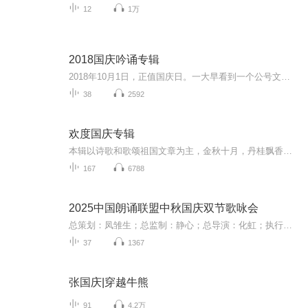
12
1万
2018国庆吟诵专辑
2018年10月1日，正值国庆日。一大早看到一个公号文章，正是文天祥的《己卯十月一日至燕越五日罹狴犴有感而赋》。当然，彼十一非当今的十一。不过数字的巧合还是让人感触，今天拿来读一读，体味一番历史英杰的民族情怀，恰也当时。 根据诗题来看，这组诗是写于十月一日至十月五日之间，是文天祥被俘之后所作，这些诗作不仅有凛凛正气，更也能看的到他百端交集的复杂情感。另一首于右任先生的《望大陆》，微信公号有称《望乡》，一句“山之上国之殇”荡气回肠，一并兴起拿来读了一读。仓促间多有瑕疵...
38
2592
欢度国庆专辑
本辑以诗歌和歌颂祖国文章为主，金秋十月，丹桂飘香，在这个充满丰收喜悦的季节里，我们满怀激动和自豪，迎来了中华人民共和国76周年华诞。这不仅是一个庄重的纪念日，更是全体中华儿女共同欢庆的盛大的节日，承载着深厚的民族情感和历史意义.
167
6788
2025中国朗诵联盟中秋国庆双节歌咏会
总策划：凤雏生；总监制：静心；总导演：化虹；执行总监：莺子；执行导演：橙夏；主持人：静心、化虹、橙夏
37
1367
张国庆|穿越牛熊
91
4.2万