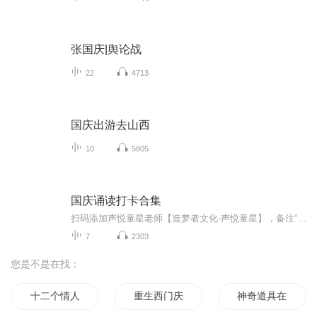
张国庆|舆论战
22
4713
国庆出游去山西
10
5805
国庆诵读打卡合集
扫码添加声悦童星老师【造梦者文化-声悦童星】，备注“诵读打卡”报名，已添加好友的，直接发送“诵读打卡”报名，报名成功后进入社群。
7
2303
您是不是在找：
十二个情人节
重生西门庆
神奇道具在哪里