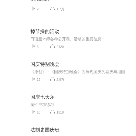
26
1.7万
掉节操的活动
日语魔术师各种公开课、活动的重要信息~
3
2420
国庆特别晚会
《原创》：《国庆特别晚会》为展现国庆的喜庆与祖国的深情我将以具体的场景切入从清晨升旗的庄严到街头巷尾的欢庆到历史与当下的交融，用优美的笔触传递对祖国的热爱与自豪！用诗歌和情感美文形式，歌颂祖国的繁荣富强，祝人民幸福安康！
12
2.9万
国庆七天乐
魔性早功练习
10
1518
法制史国庆班