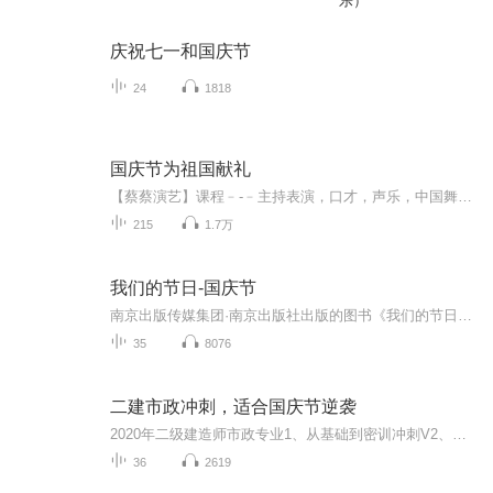
乐）
庆祝七一和国庆节
24
1818
国庆节为祖国献礼
【蔡蔡演艺】课程﹣-﹣主持表演，口才，声乐，中国舞，民族舞。独特的小舞台，专业的录音棚，每一位同学都能成为优秀的小明星。独特的教学模式，轻松上课，快乐学习！知名主持人，舞蹈家，高级教师任职授课！江南总校：河沟街42号三楼 18545856430江北分校...
215
1.7万
我们的节日-国庆节
南京出版传媒集团·南京出版社出版的图书《我们的节日》通过对中国节日文化和节日意义进行深度的挖掘，面向青少年群体构建独具特色的栏目内容，以此丰富春节、元宵节、清明节、端午节、七夕节、中秋节、重阳节等传统节日；六一节、教师节、国庆节等新兴节日的文化内涵和表现形式。促进青少年形成新的节日习俗，提升节日仪式感、认同感。音频作品由金陵朗读者联盟志愿者朗诵，南京音像出版社、金陵图书馆联合制作。
35
8076
二建市政冲刺，适合国庆节逆袭
2020年二级建造师市政专业1、从基础到密训冲刺V2、从精华课程到超压密押V3、0基础同步更新v4、持续更新到2020年考试V5、只要你跟着学让你一次稳拿证V6、渠道超压压题，超压三页纸等独家绝密压题!
36
2619