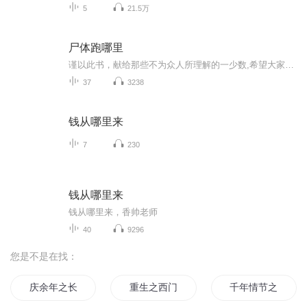
5
21.5万
尸体跑哪里
谨以此书，献给那些不为众人所理解的一少数,希望大家能够了解他们生命中的欢乐与辛酸，灵魂深处的黑暗和光明。 【题记】 我们不是神，所以我们无法选择自己的出生。 我们不是神，但我们可以选择如何活着，以及如何死去。 【阅读指南——请咬文嚼字确认以下事项后，再翻阅正文】 一、以下人群禁止阅读 1．18岁以下未成年； 2．有任何程度抑郁症、忧郁症患者； 3．以各类电影和现实中的杀人狂为偶像以及以成为杀手为梦想者； 4．抱着理想主义人生观者； 5．有暴力倾向者。 二、以下人群谨慎阅读 1．处于生存和情绪低谷者； 2．正在极度爱一个人，或恨一个人者； 3．心智不健全者，请在监护人或医师指导下阅读。 三．本书不是之处 1．本书不是一本善良的书； 2．本书不是一本快乐的书； 3．本书不是一本色情的书； 4．本书不是一本血腥的书； 5．本书不是一本暴力的书； 6. 本书不是一本恐怖的书； 7．本书不是一本正常的书。 越这样我越想看，你懂了没精髓？
37
3238
钱从哪里来
7
230
钱从哪里来
钱从哪里来，香帅老师
40
9296
您是不是在找：
庆余年之长歌行
重生之西门庆
千年情节之三生三