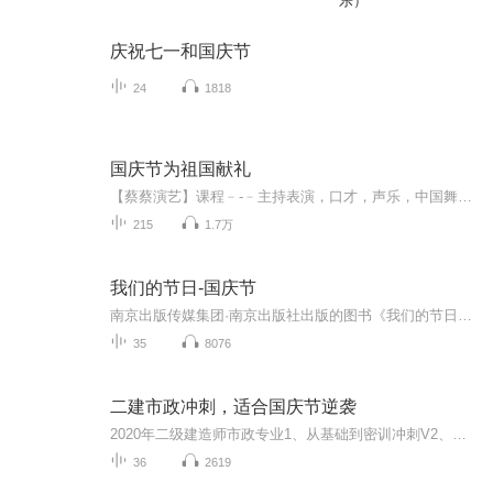
乐）
庆祝七一和国庆节
24
1818
国庆节为祖国献礼
【蔡蔡演艺】课程﹣-﹣主持表演，口才，声乐，中国舞，民族舞。独特的小舞台，专业的录音棚，每一位同学都能成为优秀的小明星。独特的教学模式，轻松上课，快乐学习！知名主持人，舞蹈家，高级教师任职授课！江南总校：河沟街42号三楼 18545856430江北分校...
215
1.7万
我们的节日-国庆节
南京出版传媒集团·南京出版社出版的图书《我们的节日》通过对中国节日文化和节日意义进行深度的挖掘，面向青少年群体构建独具特色的栏目内容，以此丰富春节、元宵节、清明节、端午节、七夕节、中秋节、重阳节等传统节日；六一节、教师节、国庆节等新兴节日的文化内涵和表现形式。促进青少年形成新的节日习俗，提升节日仪式感、认同感。音频作品由金陵朗读者联盟志愿者朗诵，南京音像出版社、金陵图书馆联合制作。
35
8076
二建市政冲刺，适合国庆节逆袭
2020年二级建造师市政专业1、从基础到密训冲刺V2、从精华课程到超压密押V3、0基础同步更新v4、持续更新到2020年考试V5、只要你跟着学让你一次稳拿证V6、渠道超压压题，超压三页纸等独家绝密压题!
36
2619