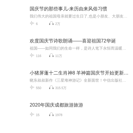
国庆节的那些事儿-来历由来风俗习惯
我们伟大的祖国母亲就要过生日了,也是小朋友、大朋友们最喜欢的“国庆小长假”或说“黄金周”还有说”国庆7天乐”的，说法真是不一而足。那么“国庆节”是怎么来的？自古以来国庆节怎么庆贺？新中国国庆节的来历，以及新中国国庆节的庆贺方式又有哪些呢？ ...
6
2万
欢度国庆节诗歌朗诵——喜迎祖国72华诞
祖国——如同我们的生命一样，是诗人笔下永恒而温暖的主题。在祖国72周年华诞来临之际，特创建这个诗歌朗诵专辑，诵读经典爱国篇章，和大家一起歌颂祖国，向国庆的献礼！祝愿伟大的祖国繁荣富强，祝愿大家国庆节快乐，度过平安快乐的黄金周假期！
116
11万
小猪屏蓬十二生肖神8 羊神篇国庆节开始更新啦！
晓东叔叔新作《三星堆神游记》全新面世！中信出版社出版！京东当当淘宝均有售！点蓝色字收听——《小猪屏蓬爆笑日记2024》《小猪屏蓬爆笑日记2》《小猪屏蓬爆笑日记1》让你笑得喘不上气！《我进故宫当富翁——小猪屏蓬故宫财商笔记》教你成为大富翁！《小...
550
315.5万
2020年国庆成都旅游旅游
15
1978