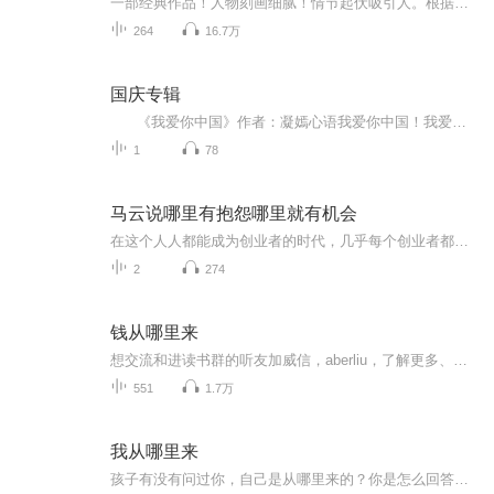
一部经典作品！人物刻画细腻！情节起伏吸引人。根据听众的喜好而精选，声音清晰，感染力强。感情色彩浓厚。。就是对我们的最大支持和厚爱。每天加班很辛苦，您就动动手指支持一下吧！一部经典作品！人物刻画细腻！情节起伏吸引人。根据听众的喜好而精选，声音清晰，感染力强。感情色彩浓厚。。就是对我们的最大支持和厚爱。每天加班很辛苦，您就动动手指支持一下吧！一部经典作品！人物刻画细腻！情节起伏吸引人。根据听众的喜好而精选，声音清晰，感染力强。感情色彩浓厚。。就是对我们的最大支持和厚爱。每天加班很...
264
16.7万
国庆专辑
《我爱你中国》作者：凝嫣心语我爱你中国！我爱你春天蓬勃的秧苗；我爱你秋日金黄的硕果。我爱你中国！我爱你青松气质，我爱你红梅品格！我爱你家乡的甜蔗好像乳汁滋润着我的心窝。我爱你中国，我要把最美的歌儿献给你，我的母亲我的祖国。我爱你中国，我爱...
1
78
马云说哪里有抱怨哪里就有机会
在这个人人都能成为创业者的时代，几乎每个创业者都会经历困苦、迷茫、失落、坎坷……会遭遇资金、市场、团队、管理等各种问题，他们渴望获得一些成功者的指点和帮助，希望成功者沉淀出的宝贵经验能给他们有所启发。 从“骗子”、“疯子”、“狂人”到打造...
2
274
钱从哪里来
想交流和进读书群的听友加威信，aberliu，了解更多、更系统化，更有价值的内容。 我们要用15年的时间影响一亿人读书，1000个家庭实现财富自由、时间自由和心灵自由！
551
1.7万
我从哪里来
孩子有没有问过你，自己是从哪里来的？你是怎么回答他（她）的呢？想不想听听别人家的孩子从他们的家长那里得到的答案？人的生命如此珍贵，为什么还有孩子会羡慕小狗小猫的生活？如果我们一直回避这些最本源的话题，孩子们又如何知道自己的生命是多么来之...