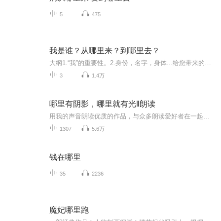
5
475
我是谁？从哪里来？到哪里去？
大纲1.“我”的重要性。2.身份，名字，身体...给您带来的苦恼。3.是谁在主宰着您?4.老子、伟人、古希腊阿罗神庙、蒙田、所罗门、顺治…如何认识“我”。5.名利身（假我）的危害!6.认识“我”的好处，阳明先生，佛陀，六祖给您答案。7.修行方向，开悟后的状...
3
1.4万
哪里有阴影，哪里就有光‖朗读
用我的声音朗读优质的作品，与众多朗读爱好者在一起交流！
1307
5.6万
钱在哪里
35
2236
魔妃哪里跑