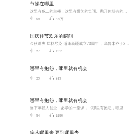
节操在哪里
这里有犯二的主播，这里有爆笑的笑话。抛开你所有的烦恼，把心情租借给我，让我带你走上一条无节操的不归路吧！
59
3.9万
国庆佳节欢乐的瞬间
金秋送爽 层林尽染 适逢新疆成立70周年 ，乌鲁木齐于2025年9月23日迎来党中央和习大大带领的慰问团。新疆各族群众欢欣鼓舞，热烈欢迎。
27
1311
哪里有抱怨，哪里就有机会
23
913
哪里有抱怨，哪里就有机会
当下年轻人创业，必学的一堂课，《哪里有抱怨，哪里就有机会》在这个人人都能成为创业者的时代，几乎每个创业者都会经历困惑、迷茫、失落、坎坷…会遭遇资金、市场、团队、管理等各种问题，他们渴望获得一些成功者的指点和帮助，希望成功者沉淀出的宝贵经验能让他们有所启发。 从“骗子”、“疯子”、“狂人”到打造出一个阿里巴巴王国，马云无疑是这个时代最具有代表性的草根英雄和创业偶像。本有声书以商界奇才马云为主题，选取大量真实生动的故事，全面解析他的商业智慧与人生哲学。
54
9286
病从哪里来 要到哪里去