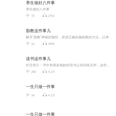
养生做好八件事
养生做好八件事
73
2753
胎教这件事儿
解开“胎教”神秘的脸纱，讲述正确实施胎教的方法，让孕妈妈在家也可以正确打开“胎教模式”，享受更好的孕期生活。
12
3455
读书这件事儿
栏目简介：书中有很多精妙的语句让你回味无穷，这些句子一句就概括了一个人的一生，我们需要这样的句子来提升我们生活的品质。 《读书这件事儿》与您一起发现这些精华，为您提供私人书单。播出时间： 首播：每周一、四22:00—22:30 重播：每周二、五22:00...
250
4.1万
一生只做一件事
24
4.1万
一生只做一件事