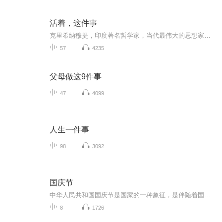
活着，这件事
克里希纳穆提，印度著名哲学家，当代最伟大的思想家之一。对于人性层面滴诸多问题，希望。恐惧，幻想，信仰，偏见等。他能够以最简朴的语言，犀利地揭示出其本质，给人以醍醐灌顶之感。他的一个重要观点是，若要寻找真理，我们必须摆脱寻常思维的制约，惟有洞察自我与内在，才有真正的自由与智慧。在公共演讲中，他力图使观众走出传统信仰与心理定势的框架，以便了解真正的实相。本书记录了克里希纳穆提与来自各行各业的求职者绘面的情景与对话。他发表了相当精妙的见解。让带着满腹疑问而来的人，带着释然和满足离开。在本书，他与来访者们讨论的主题有：富有创造力的抉择、奉献、崇拜，对死亡的恐惧、业力和狂喜的体验等等。
57
4235
父母做这9件事
47
4099
人生一件事
98
3092
国庆节
中华人民共和国国庆节是国家的一种象征，是伴随着国家的出现而出现的。让我们用诗歌朗诵歌颂祖国的繁荣富强，国泰民安。
8
1726