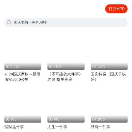
打开APP
国庆里的一件事600字
1.7万
7968
1.6万
2020国庆摩旅～昆明
《不可能的六件事》
国庆特辑（国庆节快
西安5000公里
约翰·格里宾著
乐）
985
985
2006
理财这件事
人生一件事
只有一件事