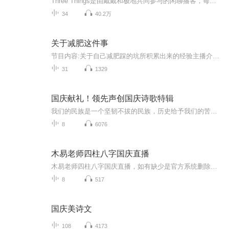
Three Things是由戴戴和极地共同参与的闲聊播客，每周我们向彼此分享这周内我们看到的，想到的，经历的或者任何不重要的三件事，并以录音的方式记录下来，分享给大家欢迎大家也来分享你的一周三件事，可以通过邮件告诉我们threethings12@gmail.com，我会在...
34
40.2万
关于减肥这件事
节目内容:关于自己减肥踩的坑所积累出来的经验主播介绍:我也是一名热爱且享受美食，也经历过大家所经历过的身材焦虑从一个胖子到一个身材管理了几年过后都不曾变形的有志青年�即使。逢年过节，体重上升好多斤，但仍能在有效的时间内恢复，并且是快速的恢...
31
1329
国庆献礼！领先声创国庆诗歌特辑
我们的民族是一个坚韧不拔的民族，历史给予我们的苦难都变成了闪着金光的勋章！我们的国家是一个龙腾虎跃的国家，那条巨龙正以不可阻挡之势崛起于神奇的东方！------------------------------------------------值此祖国70周年华诞之际，领先声创以诗歌向祖国献礼！用我们的声音、用我们的热血、用我们的灵魂诵读经典爱国篇章，歌颂我们的祖国！永远繁荣富强！
8
6076
木易老师四柱八字国庆直播
木易老师四柱八字国庆直播，如有缺少是官方系统删除，后期发现会补上，记得收藏关注
8
517
国庆美诗文
108
4173