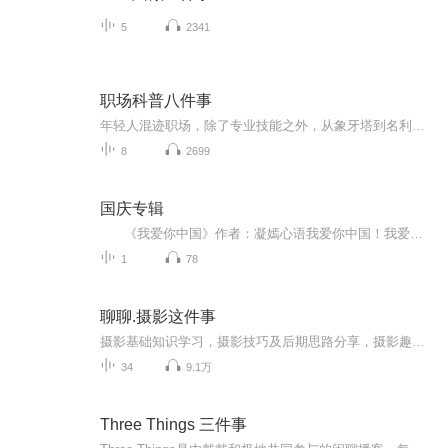
5
2341
职场科普八件事
年轻人混迹职场，除了专业技能之外，从象牙塔到名利场，还需更多了解职场规则以及成年人世界里的为人处世之道。本套课程通过八个典型的职场行为：汇报工作、参加团建、请假、加班、公司群发言、升职加薪、辞职、跳槽，抛砖引玉，以点带面，讲解职场中的沟...
8
2699
国庆专辑
《我爱你中国》作者：凝嫣心语我爱你中国！我爱你春天蓬勃的秧苗；我爱你秋日金黄的硕果。我爱你中国！我爱你青松气质，我爱你红梅品格！我爱你家乡的甜蔗好像乳汁滋润着我的心窝。我爱你中国，我要把最美的歌儿献给你，我的母亲我的祖国。我爱你中国，我爱...
1
78
聊聊.摄影这件事
摄影基础知识学习，摄影技巧及后期思路分享，摄影趣事讨论；关于摄影这件事儿，我们一起撩...
34
9.1万
Three Things 三件事