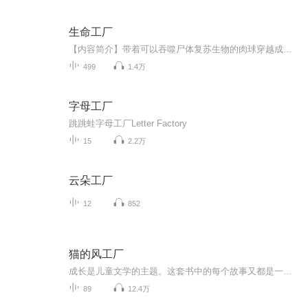
生命工厂
【内容简介】带着可以吞噬尸体复苏生物的肉球穿越成贵族之子；不论洛恩愿不愿意，从此以后，杀戮将伴随他左右；战争，因他而席卷大地。【作者/主播】作者：铁勺，网络小说作家。主播：大壮工作室【购买须知】1、本作品为付费有声书，前84集为免费试听，购...
499
1.4万
字母工厂
跳跳蛙字母工厂Letter Factory
15
2.2万
云朵工厂
12
852
猫的风工厂
成长是儿童文学的主题。这套书中的每个故事又都是一个关于成长的故事，爱睡懒觉的小黑猫因为失误酿成大错后而逐渐变得勤恳，大狗哈克战胜了各种困难通过了搅拌师资格证考试，精益求精的白猫雪经过反复实验才掌握了控制温度的方法，等等。当小孩子读这套书...
89
12.4万