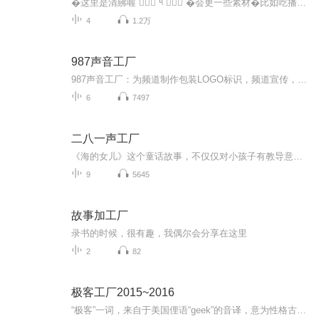
�这里是清紼喔 ๑⃙⃘´༥`๑⃙⃘ �会更一些素材�比如吃播(ˊo̴̶̷̤ ̫ o̴̶̷̤ˋ)asmr૮ •�• აᐝ解压>ᴗoಣ��二转哦<(｀^´)>�想要素材需要找主播发到圈子里哦(♡>�<)/♥
4
1.2万
987声音工厂
987声音工厂：为频道制作包装LOGO标识，频道宣传，节目宣传，整体声音形象包装。
6
7497
二八一声工厂
《海的女儿》这个童话故事，不仅仅对小孩子有教导意义，安徒生的中，晚期作品，同样我们大人阅读后也会深思故事背后的内容~不理会世俗的眼光，勇敢的做自己！大胆的追逐想要的生活，即使有艰难险阻，也要铭记初心！ 接下来请您收听，由攀登计划学员，商业...
9
5645
故事加工厂
录书的时候，很有趣，我偶尔会分享在这里
2
82
极客工厂2015~2016
“极客”一词，来自于美国俚语“geek”的音译，意为性格古怪的人。在现在这个程序猿占领的时代，极客常常被认为是码农或者黑客，但更贴切地说是——计算机嬉皮士。(说人话？哦，就是技术宅。) 极客工厂是北林广播的一档科技类节目，旨在向同学们传递科...