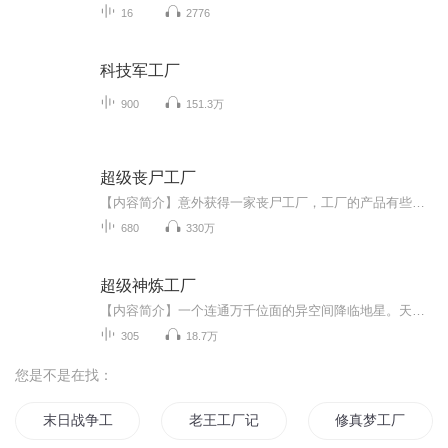
16
2776
科技军工厂
900
151.3万
超级丧尸工厂
【内容简介】意外获得一家丧尸工厂，工厂的产品有些骇人听闻。产品琳琅满目：丧尸、舔食者、地狱犬、暴君、追击者、暴君T002型、肉盾、裁决者、母体…… 将丧尸、地狱犬、舔食者、暴君……等等制造出来，指挥它们，为你攻城掠地，将末世里的财富变成你的小...
680
330万
超级神炼工厂
【内容简介】一个连通万千位面的异空间降临地星。天显裂缝，七月飞雪，掉落奇物！武竞锋在逃命之中，捡到了一座从裂缝中冲出的神秘小殿，那竟是一座神炼工厂，一座在神战中，由指挥长掌握，提供载具或傀儡的工厂！从此，武竞锋炼神物，制傀儡，抓灵奴，建...
305
18.7万
您是不是在找：
末日战争工厂
老王工厂记
修真梦工厂