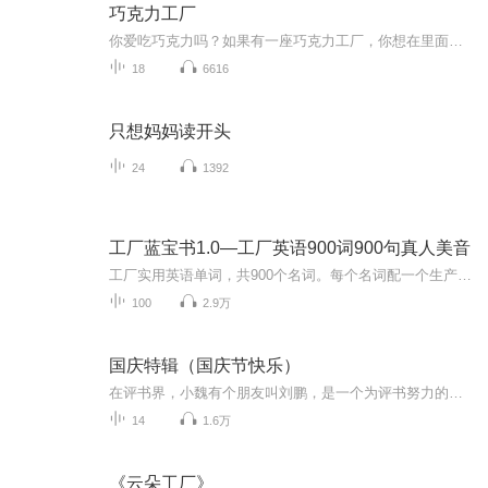
巧克力工厂
你爱吃巧克力吗？如果有一座巧克力工厂，你想在里面做什么呢？来看看查理的故事吧！
18
6616
只想妈妈读开头
24
1392
工厂蓝宝书1.0—工厂英语900词900句真人美音
工厂实用英语单词，共900个名词。每个名词配一个生产制造语境下的实用句子。学到就去使用吧！
100
2.9万
国庆特辑（国庆节快乐）
在评书界，小魏有个朋友叫刘鹏，是一个为评书努力的小伙子。在2021年国庆期间，他想弄个特辑，便烦劳我给他录个爱国题材的评书小段儿。这种事情，不是特殊情况，小魏一般不会拒绝，也就给其录了一个《鲁迅踢鬼》，等他传完，我再传到我的专辑里。另外，小...
14
1.6万
《云朵工厂》