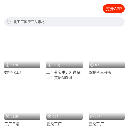
打开APP
化工厂国庆开头素材
5120
9.8万
890
数字化工厂
工厂蓝宝书2.0_详解
驾校科三开头
工厂英语365词
6159
774
157
工厂日语
云朵工厂
云朵工厂