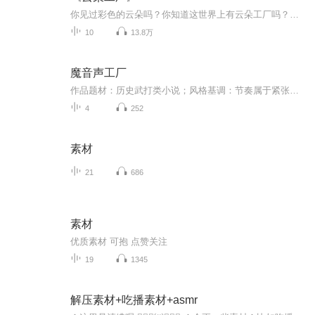
你见过彩色的云朵吗？你知道这世界上有云朵工厂吗？在遥远的帕佩鲁姆市，云朵可不是什么大自然的产物，而是神奇的云朵工厂里巧手涂绘师普鲁卜的杰作。当习惯了白云和乌云的人们忽然看到一朵朵彩色的云袅袅升起的时候，他们会愤怒抗议还是会欣喜若狂？不管怎样，云朵工厂引起了全城的轰动。
10
13.8万
魔音声工厂
作品题材：历史武打类小说；风格基调：节奏属于紧张型，语速稍快、重、扬；故事梗概（背景）：龙卫军深夜偷袭西凉兵营。主要场景：主场景是西凉兵营，帐篷外、帐篷里，莲山上。镜头画面：帐篷外黑影闪动、西凉士兵倒下；帐篷内慌乱；随着爆炸声粮草、武器...
4
252
素材
21
686
素材
优质素材 可抱 点赞关注
19
1345
解压素材+吃播素材+asmr