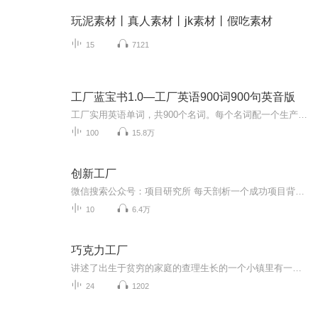
玩泥素材丨真人素材丨jk素材丨假吃素材
15
7121
工厂蓝宝书1.0—工厂英语900词900句英音版
工厂实用英语单词，共900个名词。每个名词配一个生产制造语境下的实用句子。学到就去使用吧！
100
15.8万
创新工厂
微信搜索公众号：项目研究所 每天剖析一个成功项目背后的成功之道，希望给你带来源源不断的项目灵感和对各行各业最新的认知洞察，以及有条理、有逻辑的成功项目思维方式，看别人的成功项目，找自己的财富方向！
10
6.4万
巧克力工厂
讲述了出生于贫穷的家庭的查理生长的一个小镇里有一个全世界最大且神秘的巧克力工厂，由威利·旺卡所拥有。一天，威利·旺卡先生发出告示，将有五位幸运的孩子得到藏在巧克力里的金券并获得参观巧克力工厂的特权，查理偶然得到了一张金券。参观工厂的过程...
24
1202