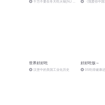
千万不要在冬天吃火锅|NJ 秋
《我爱你中国
秋
世界好好吃
好好吃饭～
》
汉堡中的美国工业化历史
05吃得健康
食品研发揭露零
密