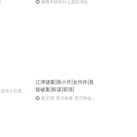
》
肠胃不好吃什么菜好消化
江津谜案|雨小月|女仵作|悬
疑破案|权谋|双强|
还是掉入坑里？
食饮料背后的秘
第37章 青天验毒·雪刃将临
下