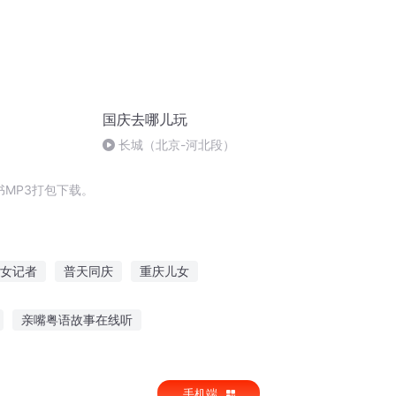
国庆去哪儿玩
长城（北京-河北段）
MP3打包下载。
女记者
普天同庆
重庆儿女
庆
庆阳成长手札
江湖这么大我想吃吃看
亲嘴粤语故事在线听
小朋友听故事机
听生僻字编故事
手机端