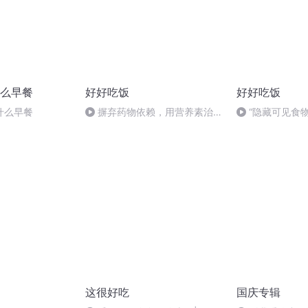
么早餐
好好吃饭
好好吃饭
什么早餐
摒弃药物依赖，用营养素治愈
“隐藏可见食
神经痛
这很好吃
国庆专辑