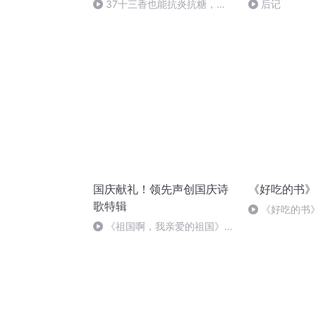
37十三香也能抗炎抗糖，这
后记
不比吃营养补剂强？！feat.饭桌
上的家
国庆献礼！领先声创国庆诗
《好吃的书》
歌特辑
《好吃的书
《祖国啊，我亲爱的祖国》温
婉