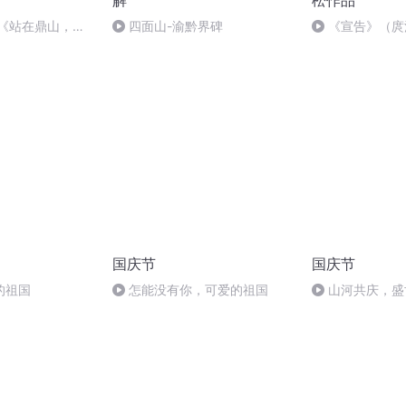
解
松作品
—《站在鼎山，我
四面山-渝黔界碑
《宣告》（庹
国庆节
国庆节
的祖国
怎能没有你，可爱的祖国
山河共庆，盛