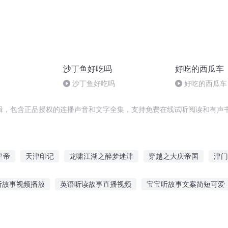
沙丁鱼好吃吗
好吃的西瓜车
）
沙丁鱼好吃吗
好吃的西瓜车
辑，包含正品授权的连播声音和文字全集，支持免费在线试听阅读和有声书
皇帝
天津印记
龙啸江湖之醉梦迷津
穿越之大庆帝国
津门
没什么是不能吃的
大庆皇太子
品味是什么能吃吗
重生西门
听故事视频播放
英语听读故事直播视频
宝宝听故事文案简短可爱
庆余年之长歌行
听故事文案句子大全
顿悟恐怖故事在线听
韩国月亮故事在线听