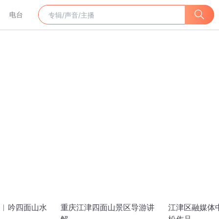
电台
︳吟四面山水
重庆江津四面山景区导游讲
江津区融媒体