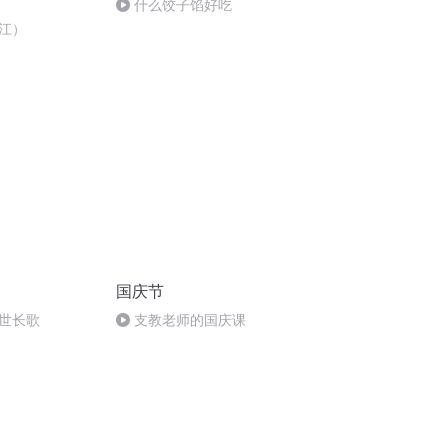
什么饺子馅好吃
江）
国庆节
世长歌
支教老师的国庆课