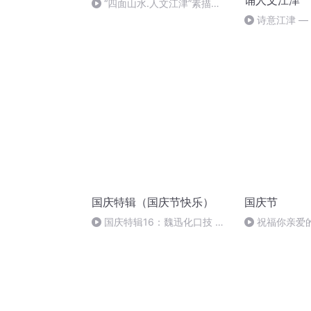
诵人文江津
“四面山水.人文江津”素描
（一）
诗意江津 
眺望》左正
国庆特辑（国庆节快乐）
国庆节
国庆特辑16：魏迅化口技 二
祝福你亲爱
胡 东方红+一般唱法和原生态