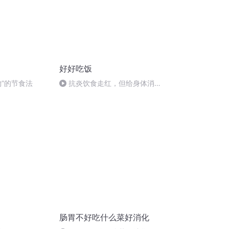
好好吃饭
物”的节食法
抗炎饮食走红，但给身体消炎
光靠吃还不够
肠胃不好吃什么菜好消化