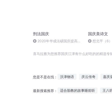
刑法国庆
国庆美诗文
2020年华成法硕国庆提高班
想北平（6
刑法陈 (26)
喜马拉雅为您推荐国庆江津有什么好吃的的精选专
沃津物语
庆云传奇
嘉庆
您是不是在找：
一人有庆
异能重生西门庆
适合胎教的故事睡前听
王八
最新搜索推荐：
大庆第一恶
安庆年记事
月亮姑娘做衣裳故事听
楷书