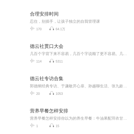
合理安排时间
忍住，别插手，让孩子独立的自我管理课
170
64.1万
德云社贯口大会
几百个字背下来不容易，几百个字说顺了更不容易。几百个字说顺了还让观众爱听，那就叫本事。本专辑收录德云社历年经典贯口节目，多位演员轮番登场，用流畅的语言、稳定的节奏和扎实的功底，为观众奉上一场属于相声基本功的盛宴。
114
5311
德云社专访合集
郭德纲经典专访、于谦敞开心扉、孙越聊生活、张九龄谈初心——德云社台前幕后真实声音，相声演员不只说相声，更有人生态度。
20
1053
营养早餐怎样安排
营养早餐怎样安排你以为的养生早餐：牛油果配羽衣甘蓝冰沙 实际该吃的早餐：隔壁王姨家飘来的葱花面香 当代年轻人的早餐分为两种极端——要么啃着凉包子追公交，要么在ins风摆盘里找饭吃。作为一名混迹养生圈的老油条，今天咱们就用老祖宗的智慧，拆...
1
15