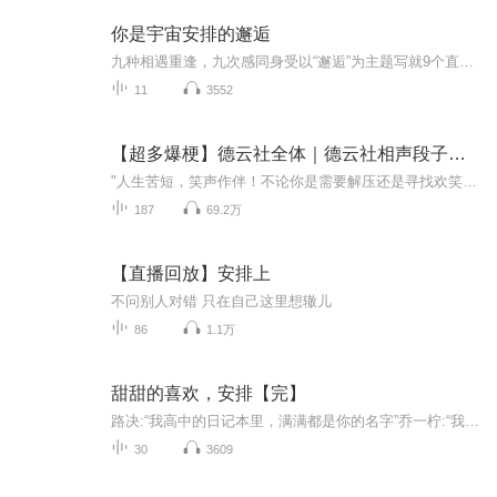
你是宇宙安排的邂逅
九种相遇重逢，九次感同身受以“邂逅”为主题写就9个直击人心的故事带给读者百转千回的感动张皓宸在纸上重现了自己眼中相互交织的微型宇宙所关照的是"我们如何爱自己"这件事爱自己，是终生浪漫的开始。
11
3552
【超多爆梗】德云社全体｜德云社相声段子精选
"人生苦短，笑声作伴！不论你是需要解压还是寻找欢笑，这里都是你的不二之选。从《诗词歌赋》张云雷、杨九郎的风趣对话，到《大上寿》岳云鹏、孙越的机智幽默，每一个段子都是笑料十足，让你从《扒马褂》到《约会专家》,笑声不断、愉悦无限。南腔北调的《...
187
69.2万
【直播回放】安排上
不问别人对错 只在自己这里想辙儿
86
1.1万
甜甜的喜欢，安排【完】
路决:“我高中的日记本里，满满都是你的名字”乔一柠:“我爱你”“少年是夏日燎原，心动是春日里的无眠”“春风没有吹动她的心，是他吹动了”
30
3609