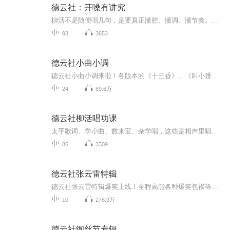
德云社：开嗓有讲究
柳活不是随便唱几句，是要真正懂腔、懂调、懂节奏。同一段太平歌词，唱法不同，味道天差地别。本专辑涵盖太平歌词、小曲、快板、数来宝等多个类别，带你听清楚德云社演员开嗓背后的那股子劲儿。
93
3653
德云社小曲小调
德云社小曲小调来啦！各版本的《十三香》、《叫小番》一键解锁！高能、爆笑、高质量，精彩不容错过！相声来乐，让你每天快乐~【更多相声精彩专辑，点击直达】
24
89.6万
德云社柳活唱功课
太平歌词、学小曲、数来宝、杂学唱，这些是相声里唱功的基本功，也是德云社最常拿出来亮相的看家本领。相声演员们在台上唱的每一腔，都有老辈艺人留下的根儿在里面。听懂了，才知道柳活的门道深在哪里。
86
3309
德云社张云雷特辑
德云社张云雷特辑爆笑上线！全程高能各种爆笑包袱等你解锁！一次承包你一整天的快乐~听德云社相声，上喜马拉雅！你喜欢的角儿，喜马全都有！
10
278.9万
德云社纲丝节专辑