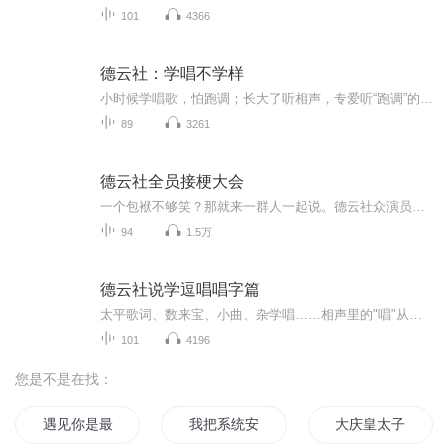
101
4366
德云社：学唱不学样
小时候学唱歌，怕跑调；长大了听相声，专爱听“跑调”的。本辑主打一个“学唱不学样”——故意唱得半生不熟、半对半错，偏偏那股子自信劲儿让你拍大腿。插科打诨式的唱柳儿最让人捧腹大笑。
89
3261
德云社全员接梗大会
一个包袱不够笑？那就来一群人一起说。德云社众演员齐聚舞台，轮番贡献笑料。有人负责出题，有人负责捣乱，有人负责神补刀。层层递进的包袱设计与默契十足的舞台配合，让每场演出都成为观众津津乐道的经典现场。
94
1.5万
德云社说学逗唱唱字篇
太平歌词、数来宝、小曲、杂学唱……相声里的"唱"从来不是点缀，是真本事。本专辑收录了德云社各位演员的经典柳活演出，每一段都有出处、有年份，听的是功夫，品的是传承。
101
4196
您是不是在找：
遇见你是最好的安排
我把系统安排了
大庆皇太子