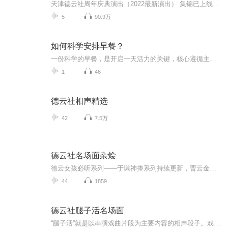
天津德云社周年庆典演出（2022最新演出） 集锦已上线场次↓【全明星场】 张云雷杨九郎爆笑演绎《白娘子》点我去听【特别奉献场】郭德纲 张云雷 《歪唱太平歌词》全程高能 点我去听【群口相声专场】孟鹤堂 郭德纲 于谦 2022最新《扒马褂》戳这里去听【相声...
5
90.9万
如何科学安排早餐？
一份科学的早餐，是开启一天活力的关键，核心遵循主食+优质蛋白+果蔬的搭配原则，兼顾营养均衡与饱腹感。主食选择粗粮、全麦等复合碳水，稳定供能；搭配鸡蛋、牛奶、豆浆等优质蛋白，增强饱腹感、维持代谢；再加入新鲜果蔬，补充维生素与膳食纤维，少油少...
1
46
德云社相声精选
42
7.5万
德云社名场面杂烩
德云女孩必听系列——于谦神捧系列持续更新，曹云金现场痛骂郭德纲，孙越养大象高光时刻，七队全员逼疯现场，这期什么都有。
44
1859
德云社腿子活名场面
“腿子活”就是以串演戏曲片段为主要内容的相声段子。戏曲讲究唱念做打，相声讲究说学逗唱。当两门艺术碰到一起，舞台上的热闹程度自然翻倍。本专辑精选德云社经典腿子活节目，让传统戏曲以轻松有趣的方式走进更多观众耳中。