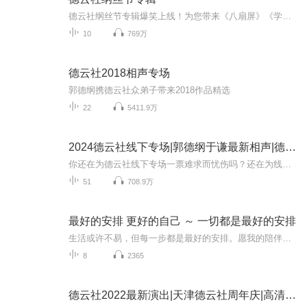
德云社纲丝节专辑爆笑上线！为您带来《八扇屏》《学电台》《下象棋》等高能相声！各种爆笑包袱等你解锁！一次承包你一整天的快乐~听德云社相声，上喜马拉雅！你喜欢的角儿，喜马全都有！
10
769万
德云社2018相声专场
郭德纲携德云社众弟子带来2018作品精选
22
5411.9万
2024德云社线下专场|郭德纲于谦最新相声|德云社
你还在为德云社线下专场一票难求而忧伤吗？还在为线下专场听不够而惆怅吗？2024！德云社x喜马拉雅 随线下专场更新持续为社粉们随时随地带来快乐！社粉集合！风再大的地方，也不能不听德云社，德云相声治愈你一切的不开心~老郭老于携陌上如玉郭麒麟、神...
51
708.9万
最好的安排 更好的自己 ～ 一切都是最好的安排
生活或许不易，但每一步都是最好的安排。愿我的陪伴能给你温暖，让你在平凡中发现美好，在努力中成为更好的自己。欢迎大家在评论区写下你最想听的话题，也欢迎亲爱的你们多多点赞评论。
8
2365
德云社2022最新演出|天津德云社周年庆|高清爆笑相声