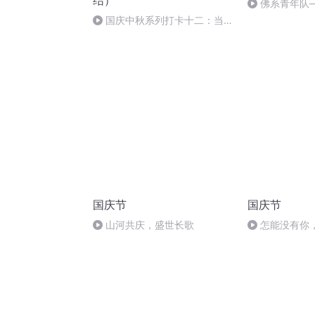
结）
佛系青年队
国庆中秋系列打卡十二：当阳
桥
国庆节
国庆节
山河共庆，盛世长歌
怎能没有你