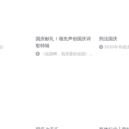
国庆献礼！领先声创国庆诗
刑法国庆
歌特辑
国》
2020年华
刑法陈 (26)
《祖国啊，我亲爱的祖国》温
婉