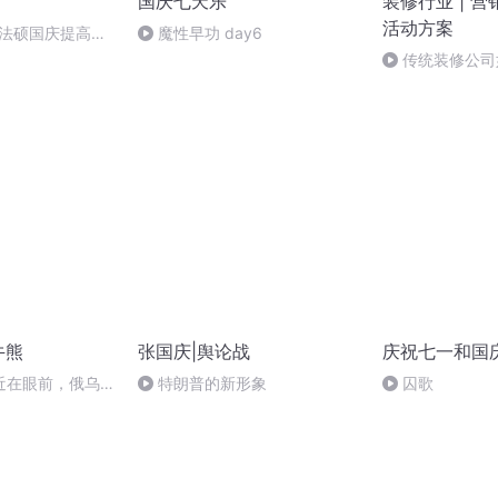
国庆七天乐
装修行业 | 营
活动方案
成法硕国庆提高班
魔性早功 day6
2)
传统装修公司
加3倍销售额？
牛熊
张国庆|舆论战
庆祝七一和国
近在眼前，俄乌冲
特朗普的新形象
囚歌
，将会如何发展？