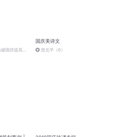
国庆美诗文
成法硕国庆提高班
想北平（6）