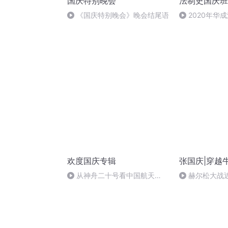
国庆特别晚会
法制史国庆班
《国庆特别晚会》晚会结尾语
2020年华
法制史马志冰 (1
欢度国庆专辑
张国庆|穿越
从神舟二十号看中国航天
赫尔松大战
的“隐形实力”
突的关键之战