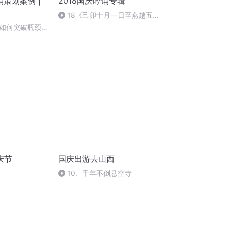
销策划案例 |
2018国庆吟诵专辑
18《己卯十月一日至燕越五
日罹狴犴有感而赋》组律18首
如何突破瓶颈增
文天祥 自由吟诵
庆节
国庆出游去山西
10、千年不倒悬空寺