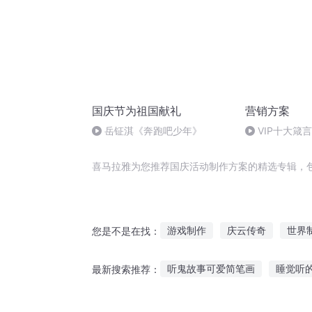
国庆节为祖国献礼
营销方案
岳钲淇《奔跑吧少年》
VIP十大箴
喜马拉雅为您推荐国庆活动制作方案的精选专辑，
游戏制作
庆云传奇
世界
您是不是在找：
万能制作大师
神级制作人
听鬼故事可爱简笔画
睡觉听
最新搜索推荐：
我能无视制作时间
最佳制作
经典夜听情感故事
听默言讲