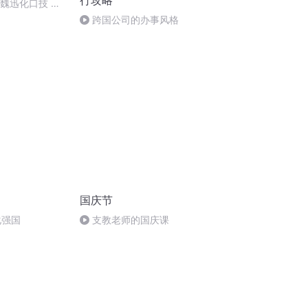
行攻略
：魏迅化口技 二
唱法和原生态
跨国公司的办事风格
国庆节
化强国
支教老师的国庆课