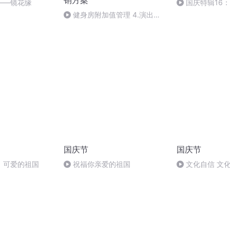
销方案
——镜花缘
国庆特辑16
胡 东方红+一般
健身房附加值管理 4.演出活
动怎么搞 全年活动策划-动岚健
身学院
国庆节
国庆节
，可爱的祖国
祝福你亲爱的祖国
文化自信 文