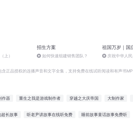
招生方案
祖国万岁｜国
言（上）
如何快速组建销售团队？
庆祝中华人民
周年 天安门广
包含正品授权的连播声音和文字全集，支持免费在线试听阅读和有声书MP
制作器
重生之我是游戏制作者
穿越之大庆帝国
大制作家
全能制作人
重生之超级制作人
重生之文娱大制作
大庆皇太
的超长故事
听老尹讲故事在线听免费
睡前故事童话故事免费听
人
故事在线听小说
男友咆哮讲故事给我听
听阿月讲故事在线听免费