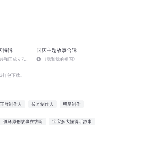
庆特辑
国庆主题故事合辑
共和国成立73
《我和我的祖国》
场举行升国旗仪式
3打包下载。
王牌制作人
传奇制作人
明星制作
子
一人有庆
制作人生
重庆儿女
斑马原创故事在线听
宝宝多大懂得听故事
哪里听恋爱故事好听的