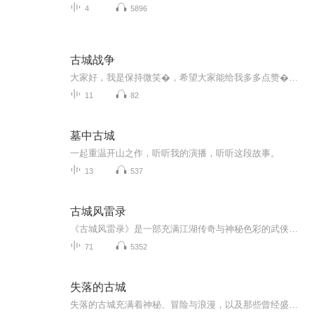
4
5896
古城战争
大家好，我是保持微笑�，希望大家能给我多多点赞�，多多关注哟主角也就是我，吴天，穿越到了游戏之中，并且身处佛兰古林的国家。这个地方一共有三大强国，分别是，奥夫里德尔，佛兰古林，和欧希娜，剩下的便是小部落。三大强国会发生怎样的战争呢？主人...
11
82
墓中古城
一起重温开山之作，听听我的演播，听听这段故事。
13
537
古城风雷录
《古城风雷录》是一部充满江湖传奇与神秘色彩的武侠小说。 故事围绕着真定古城展开，江湖侠客向风、唐鹏等与镇南堡主齐家、佩玛女王等人因黄金蟒的秘密齐聚于此。 他们先是经历了青鹰的背叛与悲剧，后又卷入菊花寨等恶势力的纷争，唐鹏勇斗花寨主等恶徒守...
71
5352
失落的古城
失落的古城充满着神秘、冒险与浪漫，以及那些曾经盛极一时的文明突然消失的难解之谜。