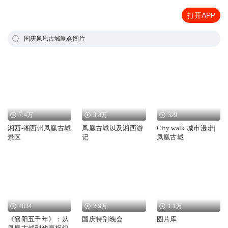
打开APP
国庆凤凰古城晚会图片
7.4万
3.8万
329
湘西-湘西州凤凰古城
凤凰古城以及湘西游
City walk 城市漫步|
景区
记
凤凰古城
4834
2.9万
1.1万
《襄阳五千年》：从
国庆特别晚会
图片库