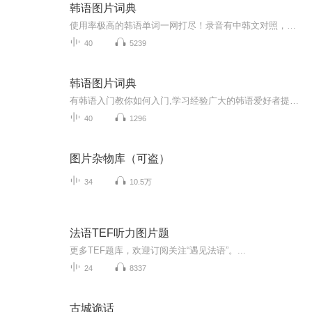
韩语图片词典
使用率极高的韩语单词一网打尽！录音有中韩文对照，方便同学们在路上收听磨耳朵！更多韩语学习的内容，欢迎关注订阅“韩语助手FM” ：）
40
5239
韩语图片词典
有韩语入门教你如何入门,学习经验广大的韩语爱好者提供自己学习的心得体会;韩语词汇包含各类词汇满足你各个方面的需求;韩语阅读:韩国古今各种书籍、童话、谚语等的阅读;韩语...
40
1296
图片杂物库（可盗）
34
10.5万
法语TEF听力图片题
更多TEF题库，欢迎订阅关注“遇见法语”。...
24
8337
古城诡话