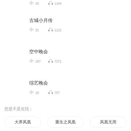
20
1104
古城小月传
31
1122
空中晚会
187
7271
综艺晚会
16
757
您是不是在找：
大界凤凰
重生之凤凰神女
凤凰无用