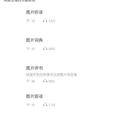
凤凰古城到华夏枢纽
图片听读
13
4.8万
图片词典
10
2863
图片评书
徐盛宇先生乾隆寻父的图片加音频
88
5861
图片跟读
15
1.7万