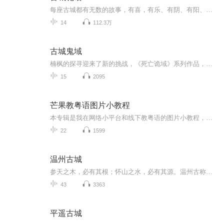
每座古城都有无数的故事，有喜，有乐、有阴、有阳、有明、有暗！你听到的，你相信的，真的存在吗？ 每个午夜，刘叔给你讲述古城里一些你不知道的故事！有胆你就听，无胆快退去...
14
112.3万
古城鬼域
楠枫的探寻迎来了新的挑战，《死亡诡域》系列作品，楠枫剑客主导版，并未网络发布。欢迎收听！内容简介： 十六年前，一场诡异的盗墓，他们不约而同进入了死亡沼泽之中，他们疯狂的探寻，誓死不休，诡异力量牵引着他们。而十六年后，这一切渐渐浮出水面。神秘势力，浩瀚的地下鬼域，那些不为人知的诡异生物，地下世界你所见到的究竟又是否真实？本书连载中，请多多支持！
15
2095
芒果教粤语图片小教程
本专辑是我在网络小平台和线下教粤语的图片小教程，做成图片是方便传播保存下来哦！这些教程涉及生活各方面，而且是基础加地道口语都有，非常实用，建议保存！
22
1599
温州古城
参天之木，必有其根；怀山之水，必有其源。温州古称瓯，因气候温和而得名，拥有5000多年文明史、2200多年行政建制史，是全国文明城市、国家卫生城市、国家园林城市、国家森林城市、国家历史文化名城、国家公共文化服务体系示范区、东亚文化之都。历史上，中原文化、海洋文化、山地文化、移民文化等交汇交融，孕育了多元、开放、创新的瓯越文化，演绎出绚丽多姿、波澜壮阔的历史故事，涌现出一批彪炳史册的历史名人，在中华文明史上写下了浓墨重彩的瓯越篇章。南宋时期以叶适为代表的永嘉学派，主张“经世致用”“义利并举”的事功思想，成为温州思想文化的主脉。温州是戏曲故里、百工之乡、歌舞之都、书画名城、中国数学家之乡、中国山水诗派和中国重商经济学派的发源地，一颗颗瓯越明珠在华夏文明长河中留下了鲜明印记。改革开放以来，温州率先进行市场取向的改革，创造了举世瞩目的“温州模式”，成为我国改革开放先行区和民营经济重要发祥地，用生动实践将历史文化融入了现代文明。今天的温州，敢为人先、勇于创新，正在全力建设东南沿海区域中心城市、全国性综合交通枢纽城市、全国民营经济示范城市、改革开放标杆城市、生态宜居幸福城市，全力构筑科创高地、文化高地、教育高地、医疗高地、新消费高地，奋力续写好新时代温州创新史、争创社会主义现代化先行市。
43
3363
平遥古城