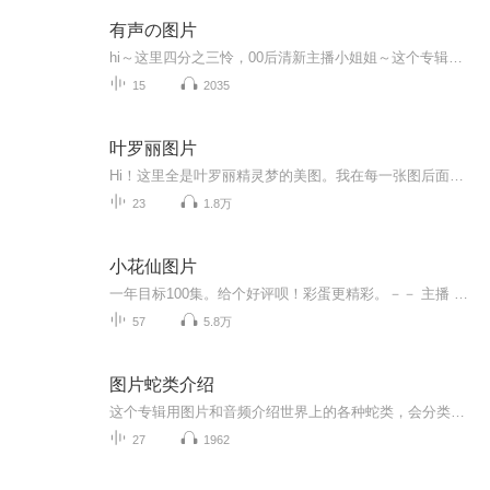
有声の图片
hi～这里四分之三怜，00后清新主播小姐姐～这个专辑是由四分之三怜与微笑小熊工作室合作出版，由于都是千怜的工作室，所以质量保障十分，如果您恶意差评，说明您眼睛要么是x了，要么就是您道德有问题～好啦，也当作是千怜500粉丝的福利专辑叭别对我说我喜欢你你廉价的喜欢抵不上夏天的一根雪糕
15
2035
叶罗丽图片
Hi！这里全是叶罗丽精灵梦的美图。我在每一张图后面都给大家留了点时间让大家把喜欢的图保存下来。如果你觉得这个图不太清晰，你可以私信找我要原图哦！
23
1.8万
小花仙图片
一年目标100集。给个好评呗！彩蛋更精彩。－－ 主播 贝瑞吖也叫逆光小爱
57
5.8万
图片蛇类介绍
这个专辑用图片和音频介绍世界上的各种蛇类，会分类别介绍，如有错误欢迎指正。
27
1962