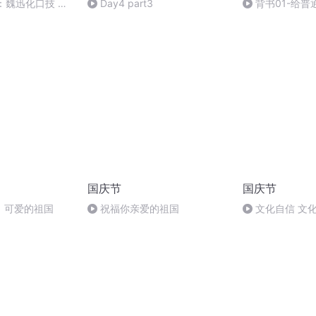
：魏迅化口技 二
Day4 part3
背书01-给普
般唱法和原生态
蒸馏指南
国庆节
国庆节
，可爱的祖国
祝福你亲爱的祖国
文化自信 文