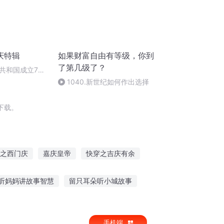
庆特辑
如果财富自由有等级，你到
了第几级了？
共和国成立73
场举行升国旗仪式
1040.新世纪如何作出选择
下载。
之西门庆
嘉庆皇帝
快穿之吉庆有余
重生西门庆
水浒西门庆
听妈妈讲故事智慧
留只耳朵听小城故事
听妈妈话的故事文字
手机端