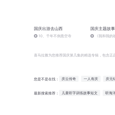
国庆出游去山西
国庆主题故事
10、千年不倒悬空寺
《我和我的
喜马拉雅为您推荐国庆第几集的精选专辑，包含正
庆云传奇
一人有庆
庆元
您是不是在找：
安庆年记事
大庆皇太子
儿童听字训练故事短文
听海
最新搜索推荐：
庆余年之长歌行
重庆儿女
幼儿看图听故事教案大班
儿