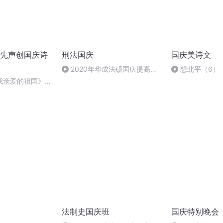
先声创国庆诗
刑法国庆
国庆美诗文
2020年华成法硕国庆提高班
想北平（6）
刑法陈 (26)
我亲爱的祖国》温
法制史国庆班
国庆特别晚会