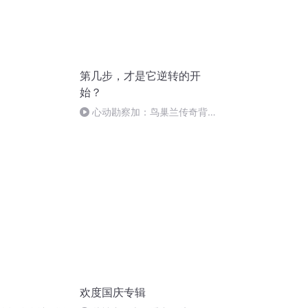
第几步，才是它逆转的开
始？
心动勘察加：鸟巢兰传奇背后
的温情与哲思
欢度国庆专辑