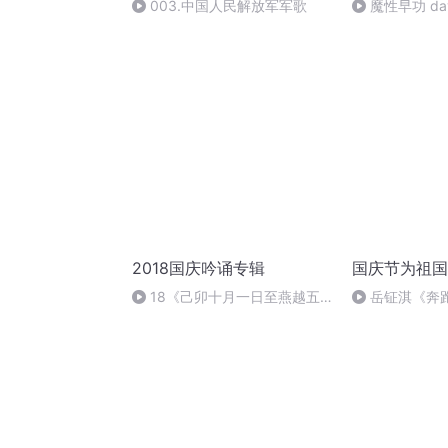
003.中国人民解放军军歌
魔性早功 da
2018国庆吟诵专辑
国庆节为祖国
18《己卯十月一日至燕越五
岳钲淇《奔
日罹狴犴有感而赋》组律18首
文天祥 自由吟诵