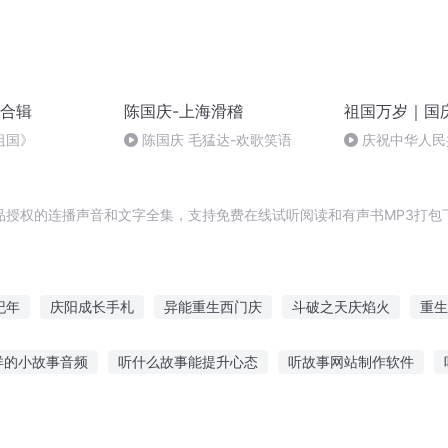
合辑
陈国庆-上海滑稽
祖国万岁｜国
祖国》
陈国庆 毛猛达-欢歌笑语
庆祝中华人民
周年 天安门广
品授权的连播声音和文字全集，支持免费在线试听阅读和有声书MP3打包
纪年
庆阳成长手札
异能重生西门庆
斗破之天庆焰火
重生
大庆第一恶
庆余年之我叫王启年
穿越之大庆帝国
庆之的野望
洋的小故事音频
听什么故事能提升心态
听故事网站制作软件
大官人西门庆
童睡前听什么故事最好
猪听的睡前故事大全
听故事排序教案小班