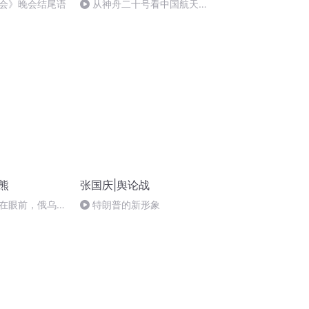
会》晚会结尾语
从神舟二十号看中国航天
的“隐形实力”
熊
张国庆|舆论战
在眼前，俄乌冲
特朗普的新形象
将会如何发展？