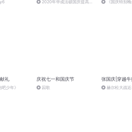
y6
2020年华成法硕国庆提高班
《国庆特别晚
法制史马志冰 (12)
献礼
庆祝七一和国庆节
张国庆|穿越牛
跑吧少年》
囚歌
赫尔松大战近
突的关键之战，