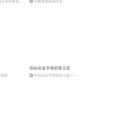
通人的AI量化与
支教老师的国庆课
你站在金字塔的第几层
化强国
你站在金字塔的第几层——孝
心无价（五十四）