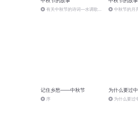
中秋节的故事
中秋节的故事
有关中秋节的诗词―水调歌
中秋节的月
头.明月几时有
记住乡愁——中秋节
为什么要过中
序
为什么要过