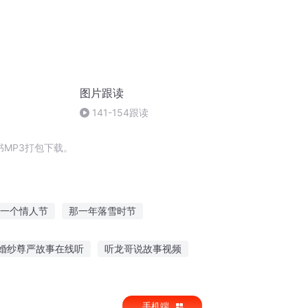
图片跟读
141-154跟读
MP3打包下载。
一个情人节
那一年落雪时节
个情人节
等爱季节
那一年的季节
婚纱尊严故事在线听
听龙哥说故事视频
软件
夜深搞笑故事在线听
手机端