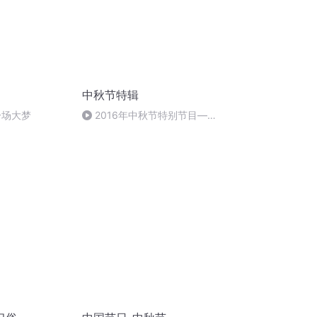
中秋节特辑
一场大梦
2016年中秋节特别节目—夏
雨品诗成品