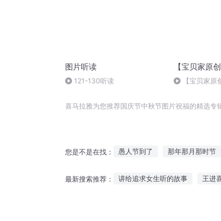
图片听读
【宝贝家原创
121-130听读
【宝贝家原
喜马拉雅为您推荐国庆节中秋节图片祝福的精选专
愚人节到了
那年那月那时节
您是不是在找：
快斗与青子的情人节
上帝在
讲给追求女生听的故事
王进
最新搜索推荐：
我们一起的下一个季节
千年
鸣人听妈妈讲故事
九尾狐听