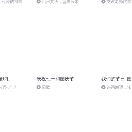
，可爱的祖国
山河共庆，盛世长歌
支教老师的国
献礼
庆祝七一和国庆节
我们的节日-
跑吧少年》
囚歌
诗词朗诵：沁
读者：张继军