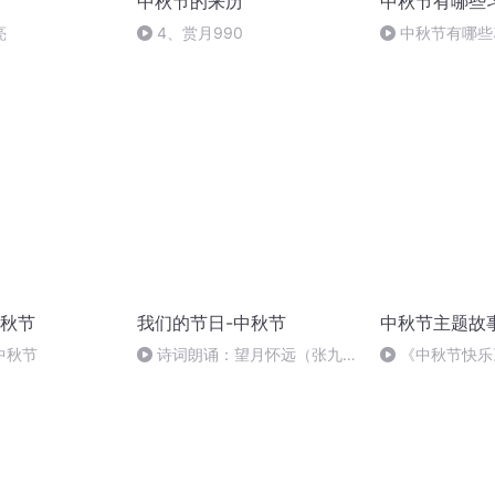
中秋节的来历
中秋节有哪些
亮
4、赏月990
中秋节有哪些
秋节
我们的节日-中秋节
中秋节主题故
中秋节
诗词朗诵：望月怀远（张九
《中秋节快乐
龄），朗读者：张悦