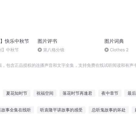
】快乐中秋节
图片评书
图片词典
创】中秋节
第八格分镜
Clothes 2
辑，包含正品授权的连播声音和文字全集，支持免费在线试听阅读和有声书
夏花知时节
祝福空间
落花时节再逢君
夜中章节
最后
细节里
再见这个季节
迟到的春节
盛夏时节有你真好
十二
喜故事全集在线听
听袁隆平讲故事的感受
总听鬼故事的坏处
情节之三生三世
上帝的祝福
火影之无节操
故事
听故事学汉语17课
战马在线听故事免费
听故事下载壁纸