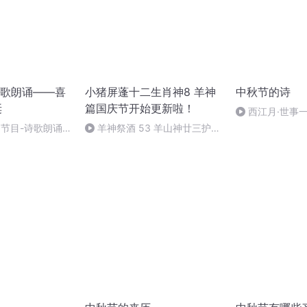
歌朗诵——喜
小猪屏蓬十二生肖神8 羊神
中秋节的诗
诞
篇国庆节开始更新啦！
西江月·世事
别节目-诗歌朗诵-
羊神祭酒 53 羊山神廿三护祭
坛 敬天地白泽做祭酒（4）