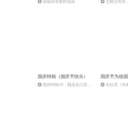
祝福你亲爱的祖国
怎能没有你
国庆特辑（国庆节快乐）
国庆节为祖国
国庆特辑16：魏迅化口技 二
岳钲淇《奔
胡 东方红+一般唱法和原生态