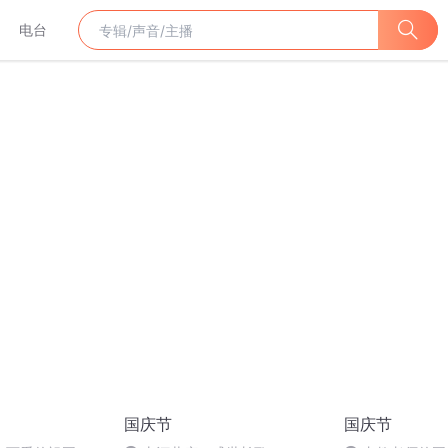
电台
国庆节
国庆节