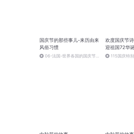
国庆节的那些事儿-来历由来
欢度国庆节诗
风俗习惯
迎祖国72华
06-法国-世界各国的国庆节-
115国庆特
国庆节的那些事儿
中国梦