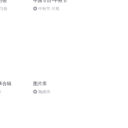
习俗
中国节日-中秋节
习俗
中秋节 片尾
事合辑
图片库
》
鞠婧祎