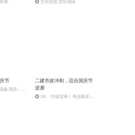
庆课
文化自信 文化强国
国庆节
二建市政冲刺，适合国庆节
逆袭
园春·国庆，朗
36.《市政实务》考点精讲第
36节课_2020926212025