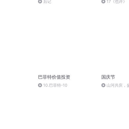
后记
17《也许》
巴菲特价值投资
国庆节
10.巴菲特-10
山河共庆，