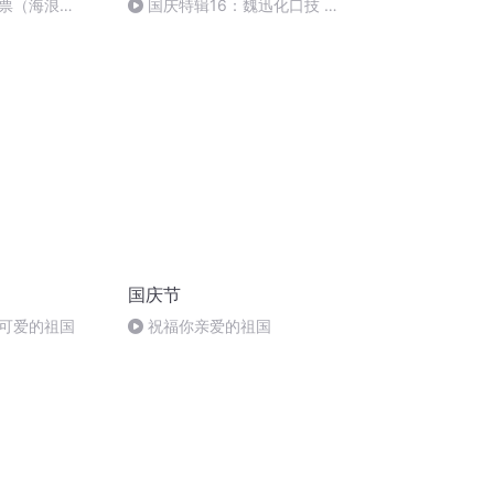
票（海浪
国庆特辑16：魏迅化口技 二
胡 东方红+一般唱法和原生态
国庆节
可爱的祖国
祝福你亲爱的祖国