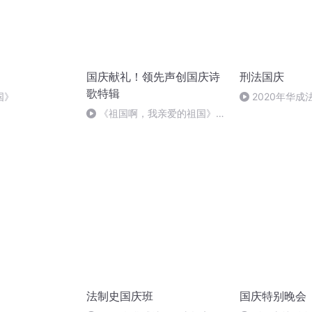
国庆献礼！领先声创国庆诗
刑法国庆
歌特辑
国》
2020年华
刑法陈 (26)
《祖国啊，我亲爱的祖国》温
婉
法制史国庆班
国庆特别晚会