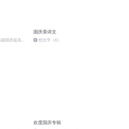
国庆美诗文
成法硕国庆提高班
想北平（6）
欢度国庆专辑