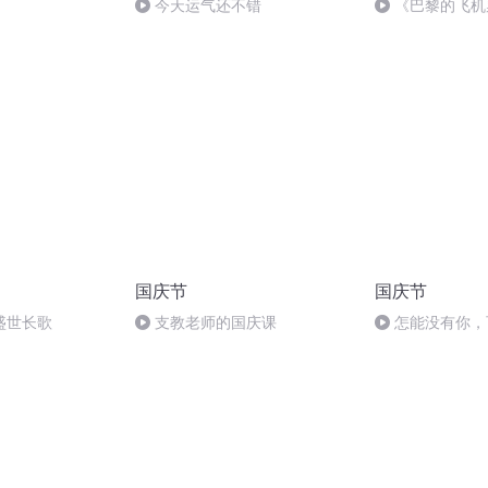
今天运气还不错
《巴黎的飞机
篇）》-徐真真
国庆节
国庆节
盛世长歌
支教老师的国庆课
怎能没有你，