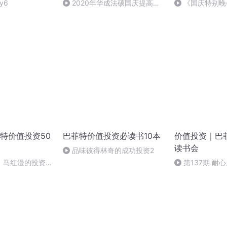
y6
2020年华成法硕国庆提高班
《国庆特别晚
法制史马志冰 (12)
特价值投资50
巴菲特价值投资必读书10本
价值投资｜巴
读书会
品味彼得林奇的成功投资2
】马红漫的投资日
第137期 耐
回归啦