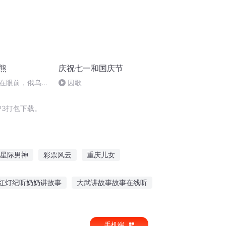
熊
庆祝七一和国庆节
在眼前，俄乌冲
囚歌
将会如何发展？
P3打包下载。
星际男神
彩票风云
重庆儿女
我女票不叫大力
重生之玩票人生
红灯纪听奶奶讲故事
大武讲故事故事在线听
澳门偷渡故事在线听
18岁以后听的故事
手机端