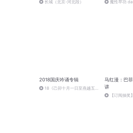
长城（北京-河北段）
魔性早功 da
2018国庆吟诵专辑
马红漫：巴菲
讲
18《己卯十月一日至燕越五
日罹狴犴有感而赋》组律18首
【订阅抽奖
文天祥 自由吟诵
历第三季正式