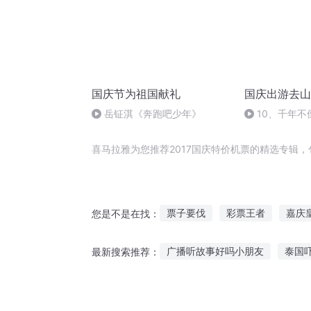
国庆节为祖国献礼
国庆出游去山
岳钲淇《奔跑吧少年》
10、千年不
喜马拉雅为您推荐2017国庆特价机票的精选专辑
票子要伐
彩票王者
嘉庆
您是不是在找：
霸王票来了霸王票来了
庆云
广播听故事好吗小朋友
泰国
最新搜索推荐：
穿越之大庆帝国
重生之玩票
听故事下载教程大全图片
有