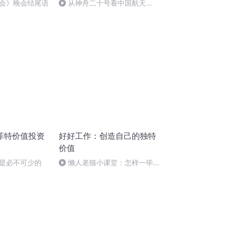
会》晚会结尾语
从神舟二十号看中国航天
的“隐形实力”
菲特价值投资
好好工作：创造自己的独特
价值
心是必不可少的
懒人老猫小课堂：怎样一毕业
就有高薪