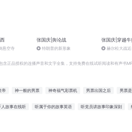
西
张国庆|舆论战
张国庆|穿越牛
倒悬空寺
特朗普的新形象
赫尔松大战近
突的关键之战，
，包含正品授权的连播声音和文字全集，支持免费在线试听阅读和有声书M
皇帝
神一般的男票
神奇福气彩票机
男票出国之后
男票是
传奇
老票第一人
她中了彩票
一人有庆
异能重生西门庆
吓人故事在线听
听属于你的故事英语
听党员讲故事印象深刻
大庆皇太子
点故事原声在线听
玩泥听鬼故事学校
拐弯骂听故事人的小故事