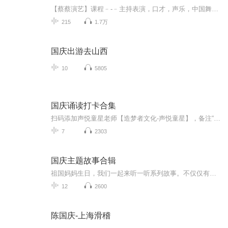
【蔡蔡演艺】课程﹣-﹣主持表演，口才，声乐，中国舞，民族舞。独特的小舞台，专业的录音棚，每一位同学都能成为优秀的小明星。独特的教学模式，轻松上课，快乐学习！知名主持人，舞蹈家，高级教师任职授课！江南总校：河沟街42号三楼 18545856430江北分校...
215
1.7万
国庆出游去山西
10
5805
国庆诵读打卡合集
扫码添加声悦童星老师【造梦者文化-声悦童星】，备注“诵读打卡”报名，已添加好友的，直接发送“诵读打卡”报名，报名成功后进入社群。
7
2303
国庆主题故事合辑
祖国妈妈生日，我们一起来听一听系列故事。不仅仅有《我的祖国》，还有红军故事，也有关于战争的故事，让大家体会到和平年代的不易。
12
2600
陈国庆-上海滑稽