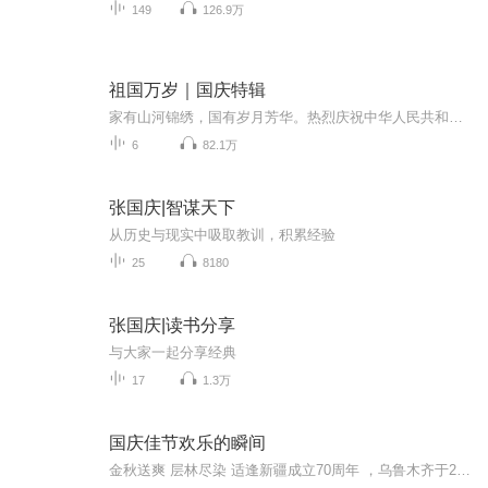
149
126.9万
祖国万岁｜国庆特辑
家有山河锦绣，国有岁月芳华。热烈庆祝中华人民共和国成立73周年！
6
82.1万
张国庆|智谋天下
从历史与现实中吸取教训，积累经验
25
8180
张国庆|读书分享
与大家一起分享经典
17
1.3万
国庆佳节欢乐的瞬间
金秋送爽 层林尽染 适逢新疆成立70周年 ，乌鲁木齐于2025年9月23日迎来党中央和习大大带领的慰问团。新疆各族群众欢欣鼓舞，热烈欢迎。