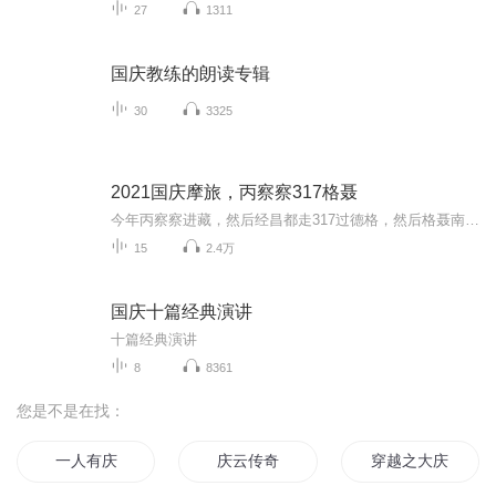
27
1311
国庆教练的朗读专辑
30
3325
2021国庆摩旅，丙察察317格聂
今年丙察察进藏，然后经昌都走317过德格，然后格聂南线，最后沙溪古镇收尾。
15
2.4万
国庆十篇经典演讲
十篇经典演讲
8
8361
您是不是在找：
一人有庆
庆云传奇
穿越之大庆帝国