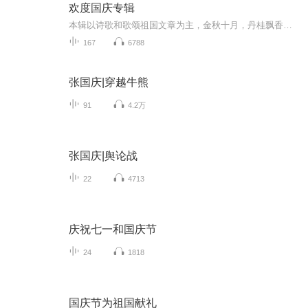
欢度国庆专辑
本辑以诗歌和歌颂祖国文章为主，金秋十月，丹桂飘香，在这个充满丰收喜悦的季节里，我们满怀激动和自豪，迎来了中华人民共和国76周年华诞。这不仅是一个庄重的纪念日，更是全体中华儿女共同欢庆的盛大的节日，承载着深厚的民族情感和历史意义.
167
6788
张国庆|穿越牛熊
91
4.2万
张国庆|舆论战
22
4713
庆祝七一和国庆节
24
1818
国庆节为祖国献礼