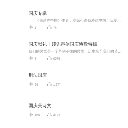
国庆专辑
《我爱你中国》作者：凝嫣心语我爱你中国！我爱你春天蓬勃的秧苗；我爱你秋日金黄的硕果。我爱你中国！我爱你青松气质，我爱你红梅品格！我爱你家乡的甜蔗好像乳汁滋润着我的心窝。我爱你中国，我要把最美的歌儿献给你，我的母亲我的祖国。我爱你中国，我爱...
1
78
国庆献礼！领先声创国庆诗歌特辑
我们的民族是一个坚韧不拔的民族，历史给予我们的苦难都变成了闪着金光的勋章！我们的国家是一个龙腾虎跃的国家，那条巨龙正以不可阻挡之势崛起于神奇的东方！------------------------------------------------值此祖国70周年华诞之际，领先声创以诗歌向祖国献礼！用我们的声音、用我们的热血、用我们的灵魂诵读经典爱国篇章，歌颂我们的祖国！永远繁荣富强！
8
6076
刑法国庆
26
1.7万
国庆美诗文
108
4173