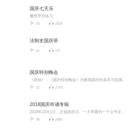
国庆七天乐
魔性早功练习
10
1518
法制史国庆班
12
1万
国庆特别晚会
《原创》：《国庆特别晚会》为展现国庆的喜庆与祖国的深情我将以具体的场景切入从清晨升旗的庄严到街头巷尾的欢庆到历史与当下的交融，用优美的笔触传递对祖国的热爱与自豪！用诗歌和情感美文形式，歌颂祖国的繁荣富强，祝人民幸福安康！
12
2.9万
2018国庆吟诵专辑
2018年10月1日，正值国庆日。一大早看到一个公号文章，正是文天祥的《己卯十月一日至燕越五日罹狴犴有感而赋》。当然，彼十一非当今的十一。不过数字的巧合还是让人感触，今天拿来读一读，体味一番历史英杰的民族情怀，恰也当时。 根据诗题来看，这组诗是写于十月一日至十月五日之间，是文天祥被俘之后所作，这些诗作不仅有凛凛正气，更也能看的到他百端交集的复杂情感。另一首于右任先生的《望大陆》，微信公号有称《望乡》，一句“山之上国之殇”荡气回肠，一并兴起拿来读了一读。仓促间多有瑕疵...
38
2592