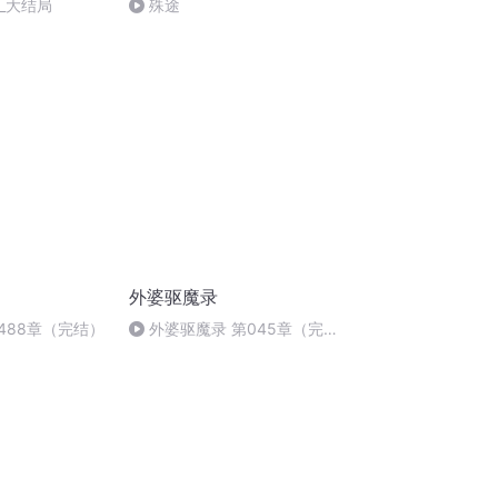
章_大结局
殊途
外婆驱魔录
488章（完结）
外婆驱魔录 第045章（完
结）