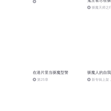
鬼王者尽在驱
驱魔天师之吓
(完)
在港片里当驱魔型警
驱魔人的自我
第25章
新专辑上架