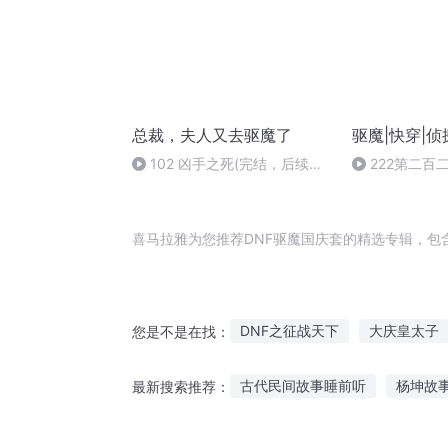
总裁，夫人又去驱魔了
驱魔|快穿|侦
102 凶手之死(完结，后续章
222第二百
节请移步一瓢剧社vip专辑，链
接见专辑详情）
喜马拉雅为您推荐DNF驱魔国庆套的精选专辑，包
DNF之征战天下
大庆皇太子
您是不是在找：
我有个DNF系统
重庆儿女
古代民间故事睡前听
杨坤故
最新搜索推荐：
DNF地下城战记
我的末日DN
三岁宝宝故事睡前听故事
关