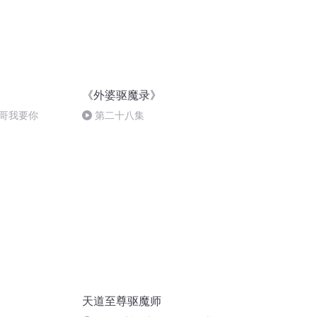
《外婆驱魔录》
哥我要你
第二十八集
）
天道至尊驱魔师