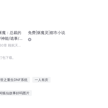
驱魔：总裁的
免费|驱魔灵|都市小说
/神能/诡事/霸
30章 顾弑天的
打包下载。
世之重生DNF系统
一人有庆
之异世界之恋
DNF之圣职者在异界
间狐仙故事好吗图片
DNF之王者归来
芭蕉讲故事鬼故事在线听