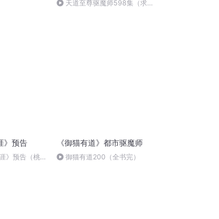
天道至尊驱魔师598集（求
婚）全文完
涯》预告
《御猫有道》都市驱魔师
涯》预告（桃花
御猫有道200（全书完）