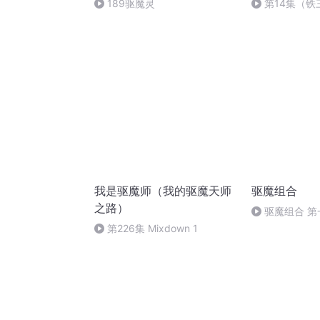
189驱魔灵
第14集（铁
拉）
我是驱魔师（我的驱魔天师
驱魔组合
之路）
驱魔组合 第
绊
第226集 Mixdown 1