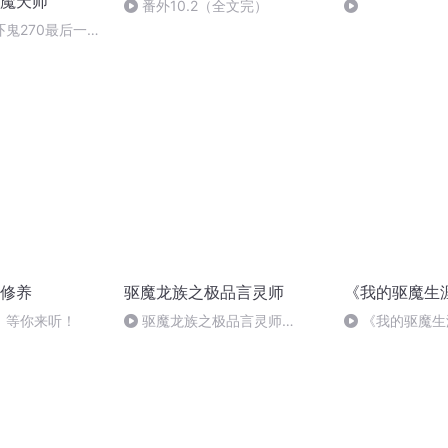
魔天师
番外10.2（全文完）
鬼270最后一战
修养
驱魔龙族之极品言灵师
《我的驱魔生
，等你来听！
驱魔龙族之极品言灵师
《我的驱魔生
1082（完）
版）