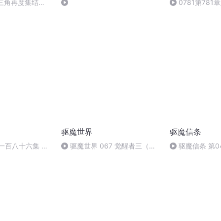
三角再度集结
0781第781
驱魔世界
驱魔信条
一百八十六集 羁
驱魔世界 067 觉醒者三（等
驱魔信条 第0
待作者更新）