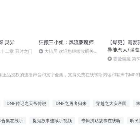
探|灵异
狂颜三小姐：风流驱魔师
【爆更】霸爱
异能恋人/驱魔
二十二章 丑时之门
大结局 欢迎您继续收听关注
总/狂宠/恋人
订阅（水龙吟有声故事）的其它
霸爱驱魔 第3
专辑
秘密（完）
含正品授权的连播声音和文字全集，支持免费在线试听阅读和有声书MP3
DNF传记之天帝传说
DNF之勇者归来
穿越之大庆帝国
末
DNF之阿拉德之王
DNF之剑神无敌
DNF之失心少年
DNF
事合集在线听
捉鬼故事连续听视频
专辑拼贴故事在线听
听民
F系统
DNF之从头再来
庆云传奇
超神学院之DNF剑神系统
于听战疫的故事
绿头鸭恐怖故事在线听
耳蜗故事书成年人听故事