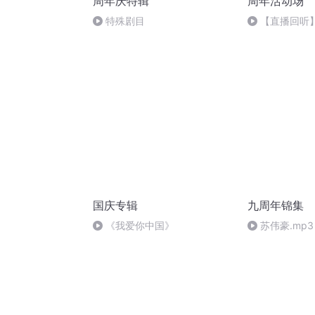
周年庆特辑
周年活动场
特殊剧目
【直播回听
国庆专辑
九周年锦集
《我爱你中国》
苏伟豪.mp3