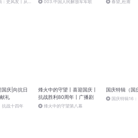
局：史凤友丨从严
003.中国人民解放军军歌
春望_杜甫
迎国庆|向抗日
烽火中的守望丨喜迎国庆丨
国庆特辑（国
献礼
抗战胜利80周年丨广播剧
国庆特辑16
胡 东方红+一般
】抗战十四年
烽火中的守望第八幕