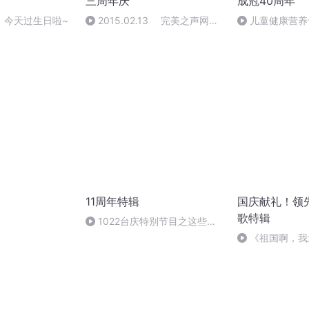
三周年庆
成冠40周年
】今天过生日啦~
2015.02.13 完美之声网络
儿童健康营养
频道三周年台庆歌会特约暖场—
牛奶
11周年特辑
国庆献礼！领
歌特辑
1022台庆特别节目之这些年
你和萤火虫的故事-杨飞
《祖国啊，我
婉