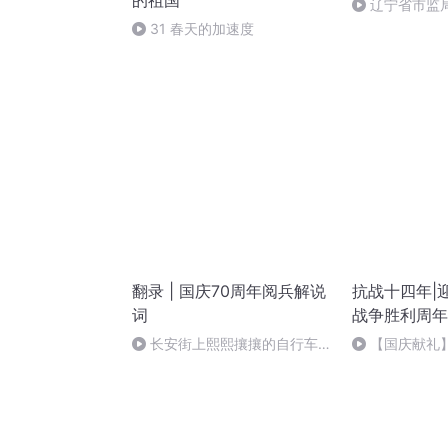
的祖国
辽宁省市监
治党
31 春天的加速度
翻录 | 国庆70周年阅兵解说
抗战十四年|
词
战争胜利周年
长安街上熙熙攘攘的自行车流
【国庆献礼
（8）