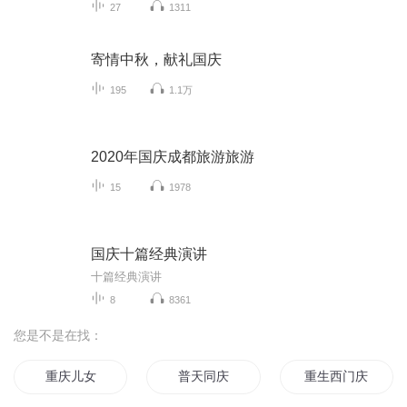
27
1311
寄情中秋，献礼国庆
195
1.1万
2020年国庆成都旅游旅游
15
1978
国庆十篇经典演讲
十篇经典演讲
8
8361
您是不是在找：
重庆儿女
普天同庆
重生西门庆