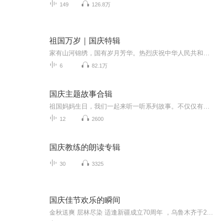
149
126.8万
祖国万岁｜国庆特辑
家有山河锦绣，国有岁月芳华。热烈庆祝中华人民共和国成立73周年！
6
82.1万
国庆主题故事合辑
祖国妈妈生日，我们一起来听一听系列故事。不仅仅有《我的祖国》，还有红军故事，也有关于战争的故事，让大家体会到和平年代的不易。
12
2600
国庆教练的朗读专辑
30
3325
国庆佳节欢乐的瞬间
金秋送爽 层林尽染 适逢新疆成立70周年 ，乌鲁木齐于2025年9月23日迎来党中央和习大大带领的慰问团。新疆各族群众欢欣鼓舞，热烈欢迎。