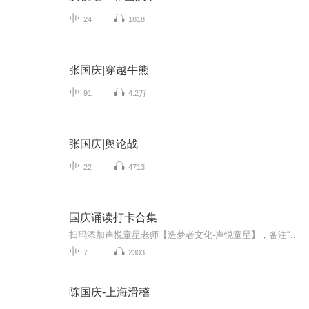
24
1818
张国庆|穿越牛熊
91
4.2万
张国庆|舆论战
22
4713
国庆诵读打卡合集
扫码添加声悦童星老师【造梦者文化-声悦童星】，备注“诵读打卡”报名，已添加好友的，直接发送“诵读打卡”报名，报名成功后进入社群。
7
2303
陈国庆-上海滑稽