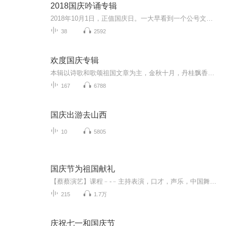
2018国庆吟诵专辑
2018年10月1日，正值国庆日。一大早看到一个公号文章，正是文天祥的《己卯十月一日至燕越五日罹狴犴有感而赋》。当然，彼十一非当今的十一。不过数字的巧合还是让人感触，今天拿来读一读，体味一番历史英杰的民族情怀，恰也当时。 根据诗题来看，这组诗是写于十月一日至十月五日之间，是文天祥被俘之后所作，这些诗作不仅有凛凛正气，更也能看的到他百端交集的复杂情感。另一首于右任先生的《望大陆》，微信公号有称《望乡》，一句“山之上国之殇”荡气回肠，一并兴起拿来读了一读。仓促间多有瑕疵...
38
2592
欢度国庆专辑
本辑以诗歌和歌颂祖国文章为主，金秋十月，丹桂飘香，在这个充满丰收喜悦的季节里，我们满怀激动和自豪，迎来了中华人民共和国76周年华诞。这不仅是一个庄重的纪念日，更是全体中华儿女共同欢庆的盛大的节日，承载着深厚的民族情感和历史意义.
167
6788
国庆出游去山西
10
5805
国庆节为祖国献礼
【蔡蔡演艺】课程﹣-﹣主持表演，口才，声乐，中国舞，民族舞。独特的小舞台，专业的录音棚，每一位同学都能成为优秀的小明星。独特的教学模式，轻松上课，快乐学习！知名主持人，舞蹈家，高级教师任职授课！江南总校：河沟街42号三楼 18545856430江北分校...
215
1.7万
庆祝七一和国庆节