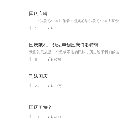
国庆专辑
《我爱你中国》作者：凝嫣心语我爱你中国！我爱你春天蓬勃的秧苗；我爱你秋日金黄的硕果。我爱你中国！我爱你青松气质，我爱你红梅品格！我爱你家乡的甜蔗好像乳汁滋润着我的心窝。我爱你中国，我要把最美的歌儿献给你，我的母亲我的祖国。我爱你中国，我爱...
1
78
国庆献礼！领先声创国庆诗歌特辑
我们的民族是一个坚韧不拔的民族，历史给予我们的苦难都变成了闪着金光的勋章！我们的国家是一个龙腾虎跃的国家，那条巨龙正以不可阻挡之势崛起于神奇的东方！------------------------------------------------值此祖国70周年华诞之际，领先声创以诗歌向祖国献礼！用我们的声音、用我们的热血、用我们的灵魂诵读经典爱国篇章，歌颂我们的祖国！永远繁荣富强！
8
6076
刑法国庆
26
1.7万
国庆美诗文
108
4173