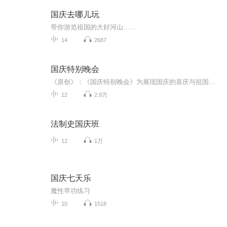
国庆去哪儿玩
带你游览祖国的大好河山……
14
2687
国庆特别晚会
《原创》：《国庆特别晚会》为展现国庆的喜庆与祖国的深情我将以具体的场景切入从清晨升旗的庄严到街头巷尾的欢庆到历史与当下的交融，用优美的笔触传递对祖国的热爱与自豪！用诗歌和情感美文形式，歌颂祖国的繁荣富强，祝人民幸福安康！
12
2.9万
法制史国庆班
12
1万
国庆七天乐
魔性早功练习
10
1518