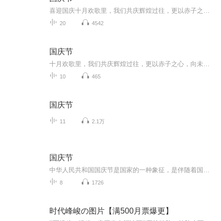
喜迎国庆十月欢歌里，我们共庆辉煌过往，更以赤子之心，向未来书写滚烫的誓言——这盛世，值得我们以热爱相拥。
20
4542
国庆节
十月欢歌里，我们共庆辉煌过往，更以赤子之心，向未来书写滚烫的誓言——这盛世，值得我们以热爱相拥。
10
465
国庆节
11
2.1万
国庆节
中华人民共和国国庆节是国家的一种象征，是伴随着国家的出现而出现的。让我们用诗歌朗诵歌颂祖国的繁荣富强，国泰民安。
8
1726
时代峰峻の图片【满500月票爆更】