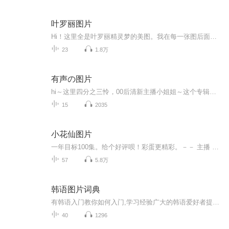
叶罗丽图片
Hi！这里全是叶罗丽精灵梦的美图。我在每一张图后面都给大家留了点时间让大家把喜欢的图保存下来。如果你觉得这个图不太清晰，你可以私信找我要原图哦！
23
1.8万
有声の图片
hi～这里四分之三怜，00后清新主播小姐姐～这个专辑是由四分之三怜与微笑小熊工作室合作出版，由于都是千怜的工作室，所以质量保障十分，如果您恶意差评，说明您眼睛要么是x了，要么就是您道德有问题～好啦，也当作是千怜500粉丝的福利专辑叭别对我说我喜欢你你廉价的喜欢抵不上夏天的一根雪糕
15
2035
小花仙图片
一年目标100集。给个好评呗！彩蛋更精彩。－－ 主播 贝瑞吖也叫逆光小爱
57
5.8万
韩语图片词典
有韩语入门教你如何入门,学习经验广大的韩语爱好者提供自己学习的心得体会;韩语词汇包含各类词汇满足你各个方面的需求;韩语阅读:韩国古今各种书籍、童话、谚语等的阅读;韩语...
40
1296