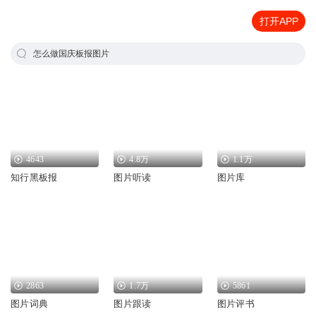
打开APP
怎么做国庆板报图片
4643
4.8万
1.1万
知行黑板报
图片听读
图片库
2863
1.7万
5861
图片词典
图片跟读
图片评书