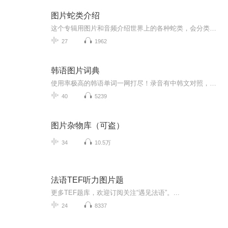
图片蛇类介绍
这个专辑用图片和音频介绍世界上的各种蛇类，会分类别介绍，如有错误欢迎指正。
27
1962
韩语图片词典
使用率极高的韩语单词一网打尽！录音有中韩文对照，方便同学们在路上收听磨耳朵！更多韩语学习的内容，欢迎关注订阅“韩语助手FM” ：）
40
5239
图片杂物库（可盗）
34
10.5万
法语TEF听力图片题
更多TEF题库，欢迎订阅关注“遇见法语”。...
24
8337