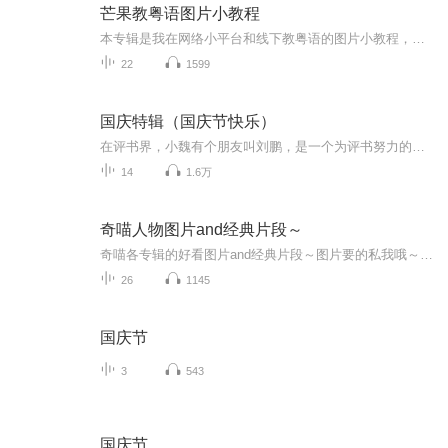
芒果教粤语图片小教程
本专辑是我在网络小平台和线下教粤语的图片小教程，做成图片是方便传播保存下来哦！这些教程涉及生活各方面，而且是基础加地道口语都有，非常实用，建议保存！
22
1599
国庆特辑（国庆节快乐）
在评书界，小魏有个朋友叫刘鹏，是一个为评书努力的小伙子。在2021年国庆期间，他想弄个特辑，便烦劳我给他录个爱国题材的评书小段儿。这种事情，不是特殊情况，小魏一般不会拒绝，也就给其录了一个《鲁迅踢鬼》，等他传完，我再传到我的专辑里。另外，小...
14
1.6万
奇喵人物图片and经典片段～
奇喵各专辑的好看图片and经典片段～图片要的私我哦～我发泥～（要关注+专辑好评噢）
26
1145
国庆节
3
543
国庆节