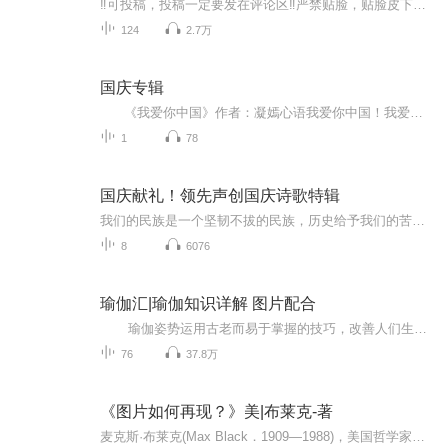
‼️可投稿，投稿一定要发在评论区‼️严禁贴脸，贴脸皮下塌/BE多次贴脸永久拉黑会在评论区里发一些视频中的图片，想要视频里的图片看评论区已经下楼的只有投稿才会发，不投稿不发可单人，可CP（可跨代），可多人，可团体●TFBOYS王俊凯、王源、易烊千玺（...
124
2.7万
国庆专辑
《我爱你中国》作者：凝嫣心语我爱你中国！我爱你春天蓬勃的秧苗；我爱你秋日金黄的硕果。我爱你中国！我爱你青松气质，我爱你红梅品格！我爱你家乡的甜蔗好像乳汁滋润着我的心窝。我爱你中国，我要把最美的歌儿献给你，我的母亲我的祖国。我爱你中国，我爱...
1
78
国庆献礼！领先声创国庆诗歌特辑
我们的民族是一个坚韧不拔的民族，历史给予我们的苦难都变成了闪着金光的勋章！我们的国家是一个龙腾虎跃的国家，那条巨龙正以不可阻挡之势崛起于神奇的东方！------------------------------------------------值此祖国70周年华诞之际，领先声创以诗歌向祖国献礼！用我们的声音、用我们的热血、用我们的灵魂诵读经典爱国篇章，歌颂我们的祖国！永远繁荣富强！
8
6076
瑜伽汇|瑜伽知识详解 图片配合
瑜伽姿势运用古老而易于掌握的技巧，改善人们生理、心理、情感和精神方面的能力，是一种达到身体、心灵与精神和谐统一的运动方式，包括调身的体位法、调息的呼吸法、调心的冥想法等，以达至身心的合一。每天学一点瑜伽 生活更美好！
76
37.8万
《图片如何再现？》美|布莱克-著
麦克斯·布莱克(Max Black．1909—1988)，美国哲学家。生于阿塞拜疆，长于伦敦，后加入美国国籍，犹太人后裔。早年在剑桥大学王后学院主修数学．后在伦敦大学获哲学博士学位。先后任教于伦敦教育学院、伊利诺伊大学厄巴纳一香槟分校和康奈尔大学．作为哲学...