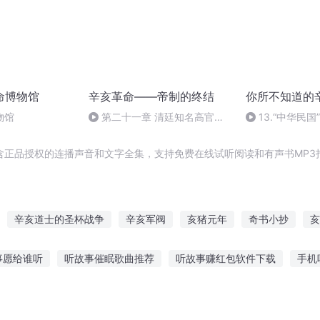
命博物馆
辛亥革命——帝制的终结
你所不知道的
物馆
第二十一章 清廷知名高官的
13.“中华民
结局
含正品授权的连播声音和文字全集，支持免费在线试听阅读和有声书MP3
辛亥道士的圣杯战争
辛亥军阀
亥猪元年
奇书小抄
亥
大庆皇太子
重生之大抄袭王
血色辛亥
庆云传奇
在异世界
事愿给谁听
听故事催眠歌曲推荐
听故事赚红包软件下载
手机
重庆儿女
晋江小说软件
小孩听的氧气的故事
故事梵音合集免费听
民谣