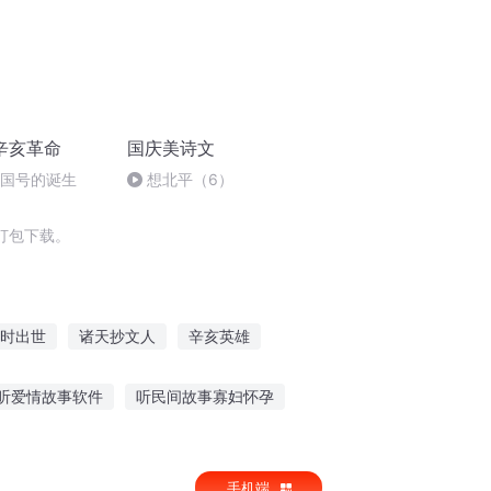
辛亥革命
国庆美诗文
国”国号的诞生
想北平（6）
打包下载。
时出世
诸天抄文人
辛亥英雄
抄书的那些日子
穿越之大庆帝国
听爱情故事软件
听民间故事寡妇怀孕
故事叶倩文免费听
听故事的感受怎么形容
手机端