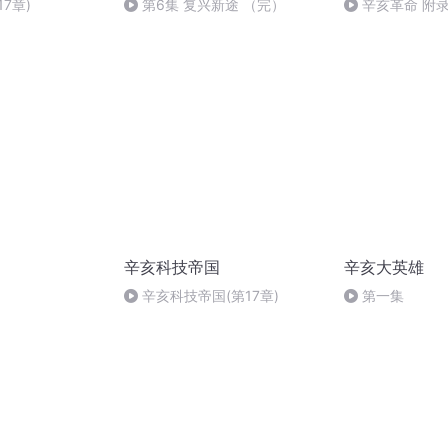
7章)
第6集 复兴新途 （完）
辛亥革命 附
——辛亥革命大事
1912）
辛亥科技帝国
辛亥大英雄
辛亥科技帝国(第17章)
第一集